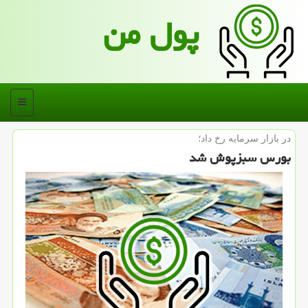
پول من
منو
در بازار سرمایه رخ داد؛
بورس سبزپوش شد