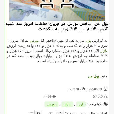
پول من: شاخص بورس در جریان معاملات امروز سه شنبه
30مهر 98، از مرز 308 هزار واحد گذشت.
به گزارش
پول
من به نقل از مهر، شاخص كل
بورس
تهران امروز از
مرز ۳۰۸ هزار واحد گذشت و به ۳۰۸ هزار و ۳۱۴ واحد رسید. ارزش
بازار
الان ۱۱ هزار و ۲۴۸ هزار میلیارد ریال است. امروز ۳۵۰ هزار و
۴۰۷ معامله به ارزش ۱۶.۶ هزار میلیارد ریال بوده است كه در
چارچوب ۳.۶ میلیارد سهم به انجام رسیده است.
منبع:
پول من
1398/08/01
17:30:06
4714
/ 5
5.0
تگهای خبر:
ارز
,
بازار
,
بورس
این مطلب را می پسندید؟
(0)
(1)