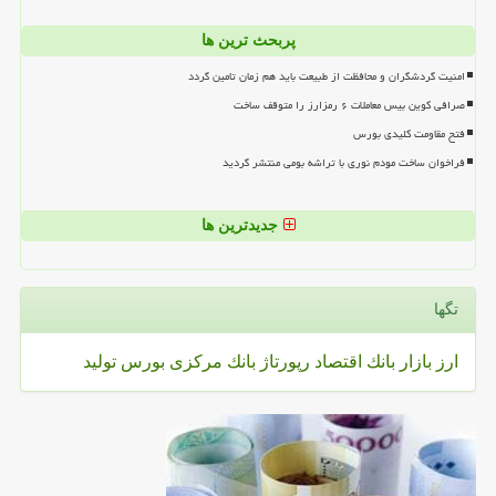
پربحث ترین ها
امنیت گردشگران و محافظت از طبیعت باید هم زمان تامین گردد
صرافی کوین بیس معاملات ۶ رمزارز را متوقف ساخت
فتح مقاومت کلیدی بورس
فراخوان ساخت مودم نوری با تراشه بومی منتشر گردید
جدیدترین ها
تگها
ارز
بازار
بانك
اقتصاد
رپورتاژ
بانك مركزی
بورس
تولید