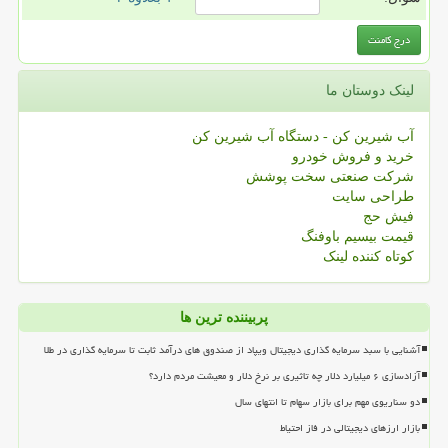
لینک دوستان ما
آب شیرین کن - دستگاه آب شیرین کن
خرید و فروش خودرو
شرکت صنعتی سخت پوشش
طراحی سایت
فیش حج
قیمت بیسیم باوفنگ
کوتاه کننده لینک
پربیننده ترین ها
آشنایی با سبد سرمایه گذاری دیجیتال ویپاد از صندوق های درآمد ثابت تا سرمایه گذاری در طلا
آزادسازی ۶ میلیارد دلار چه تاثیری بر نرخ دلار و معیشت مردم دارد؟
دو سناریوی مهم برای بازار سهام تا انتهای سال
بازار ارزهای دیجیتالی در فاز احتیاط