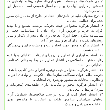
تمامی شرکت‌ها‌، موسسات‌، شهرداری‌ها‌، سازمان‌ها و نهادهایی که
قسمتی از دارایی آنها جزء بودجه و اموال عمومی است مشمول این
ماده می‌شوند.
۷. درج محتوای تبلیغاتی نامزدهای انتخاباتی خارج از مدت زمان مقرر
شده برای فعالیت انتخاباتی.
۸. انتشار هرگونه محتوا در جهت تحریک‌، ترغیب‌، تطمیع و یا تهدید
افراد به خرید و فروش آراء‌، رای دادن با شناسنامه جعلی و
شناسنامه دیگری‌، جعل اوراق تعرفه‌، رای دادن بیش از یک‌بار و سایر
روش‌های تقلب در رای‌گیری و شمارش آراء.
۹. انتشار هرگونه محتوا جهت ایجاد رعب و وحشت برای رای‌دهندگان
یا اعضاء شعب.
۱۰. استفاده ابزاری از تصاویر زنان برای تبلیغات انتخاباتی و یا عدم
رعایت شئونات اسلامی در انتشار تصاویر مربوط به زنانی که نامزد
انتخاباتی می‌باشند.
۱۱. انتشار هرگونه محتوا در جهت توهین‌، افترا و نشر اکاذیب با هدف
تخریب نظام‌، قوای سه‌گانه‌، سازمان‌های حکومتی و نهادهای اجرایی
و نظارتی انتخابات به منظور بهره‌برداری انتخاباتی.
۱۲. انتشار هرگونه محتوا و مکاتبات دارای طبقه‌بندی (محرمانه و
سری) مرتبط با انتخابات‌.
۱۳. انتشار اخبار کذب از نتایج بررسی صلاحیت‌ها‌، شمارش آراء‌،
ادعاهای بی‌اساس پیرامون تقلب در انتخابات یا مخدوش بودن
انتخابات بدون دلیل و مدرک.