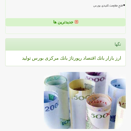
فتح مقاومت کلیدی بورس
جدیدترین ها
تگها
ارز
بازار
بانك
اقتصاد
رپورتاژ
بانك مركزی
بورس
تولید