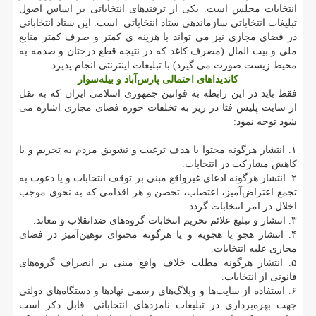
انتخابات مجلس است. یکی از ترفندهای انتخاباتی بر اساس اصول
تبلیغات انتخاباتی سازماندهی ستاد انتخاباتی است. این ستاد انتخاباتی
در فضای مجازی نیز می تواند با هزینه ی کمتر و صرف کمتر منابع
ملی و بیت المال (مصرف کاغذ که در نتیجه قطع درختان و صدمه به
محیط زیست صورت می گیرد) با تبلیغات اینترنتی انجام پذیرد.
کاندیداهای احتمالی پارس‌آباد و بیله‌سوار
فقط باید در این رابطه به قوانین جمهوری اسلامی ایران که به نقل
از سایت پلیس فتا در زیر به تخلفات حوزه فضای مجازی اشاره می
شود توجه نمود:
۱. انتشار هرگونه محتوا با هدف ترغیب و تشویق مردم به تحریم و یا
کاهش مشارکت در انتخابات.
۲. انتشار هرگونه ادعای غیرواقع مبنی بر توقف انتخابات و یا دعوت به
تجمع اعتراض‌آمیز‌، اعتصاب‌، تحصن و هر اقدامی که به نحوی موجب
اخلال در امر انتخابات گردد.
۳. انتشار و تبلیغ علائم تحریم انتخابات گروه‌های ضد‌انقلاب و معاند.
۴. انتشار هجو یا هجویه و یا هرگونه محتوای توهین‌آمیز در فضای
مجازی علیه انتخابات.
۵. انتشار هرگونه مطلب خلاف واقع مبنی بر انصراف گروه‌های
قانونی از انتخابات.
۶. استفاده از سایت‌ها و وبلاگ‌های رسمی نهادها و دستگاه‌های دولتی
جهت بهره‌برداری در تبلیغات نامزدهای انتخاباتی. قابل ذکر است