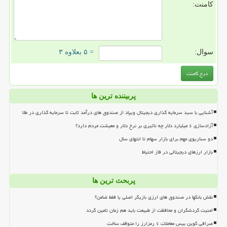
کامنت:
سوال:
= ۵ بعلاوه ۳
پربیننده ترین ها
آشنایی با سبد سرمایه گذاری دیجیتال ویپاد از صندوق های درآمد ثابت تا سرمایه گذاری در طلا
آزادسازی ۶ میلیارد دلار چه تاثیری بر نرخ دلار و معیشت مردم دارد؟
دو سناریوی مهم برای بازار سهام تا انتهای سال
بازار ارزهای دیجیتالی در فاز احتیاط
پربحث ترین ها
نقش بانکها در صندوق های ارزی بازیگر اصلی یا فقط ضامن؟
امنیت گردشگران و محافظت از طبیعت باید هم زمان تامین گردد
صرافی کوین بیس معاملات ۶ رمزارز را متوقف ساخت