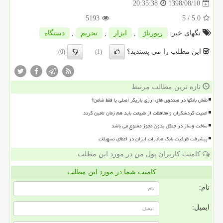
1398/08/10
20:35:38
5193
/ 5
5.0
تگهای خبر:
رپورتاژ
,
ابزار
,
تحریم
,
دستگاه
این مطلب را می پسندید؟
(0)
(1)
تازه ترین مطالب مرتبط
نقش بانکها در صندوق های ارزی بازیگر اصلی یا فقط ضامن؟
امنیت گردشگران و محافظت از طبیعت باید هم زمان تامین گردد
ساخت وساز در جنگل بدون مجوز ممنوع می باشد
پیشرفت ظرفیت بانک صادرات ایران در اعطای تسهیلات
کامنت کاربران پول من در مورد این مطلب
کامنت شما در مورد این مطلب
نام:
ایمیل: