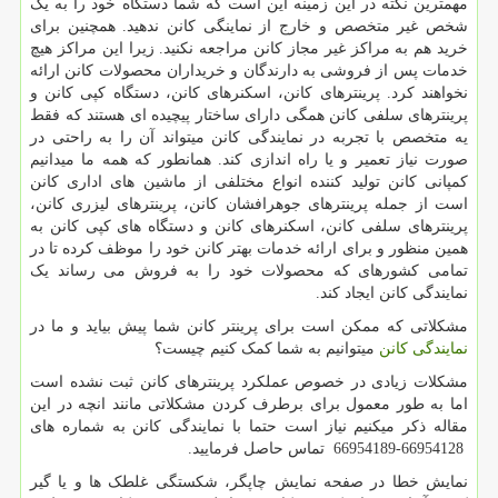
مهمترین نکته در این زمینه این است که شما دستگاه خود را به یک
شخص غیر متخصص و خارج از نماینگی کانن ندهید. همچنین برای
خرید هم به مراکز غیر مجاز کانن مراجعه نکنید. زیرا این مراکز هیچ
خدمات پس از فروشی به دارندگان و خریداران محصولات کانن ارائه
نخواهند کرد. پرینترهای کانن، اسکنرهای کانن، دستگاه کپی کانن و
پرینترهای سلفی کانن همگی دارای ساختار پیچیده ای هستند که فقط
یه متخصص با تجربه در نمایندگی کانن میتواند آن را به راحتی در
صورت نیاز تعمیر و یا راه اندازی کند. همانطور که همه ما میدانیم
کمپانی کانن تولید کننده انواع مختلفی از ماشین های اداری کانن
است از جمله پرینترهای جوهرافشان کانن، پرینترهای لیزری کانن،
پرینترهای سلفی کانن، اسکنرهای کانن و دستگاه های کپی کانن به
همین منظور و برای ارائه خدمات بهتر کانن خود را موظف کرده تا در
تمامی کشورهای که محصولات خود را به فروش می رساند یک
نمایندگی کانن ایجاد کند.
مشکلاتی که ممکن است برای پرینتر کانن شما پیش بیاید و ما در
نمایندگی کانن
میتوانیم به شما کمک کنیم چیست؟
مشکلات زیادی در خصوص عملکرد پرینترهای کانن ثبت نشده است
اما به طور معمول برای برطرف کردن مشکلاتی مانند انچه در این
مقاله ذکر میکنیم نیاز است حتما با نمایندگی کانن به شماره های
66954128-66954189 تماس حاصل فرمایید.
نمایش خطا در صفحه نمایش چاپگر، شکستگی غلطک ها و یا گیر