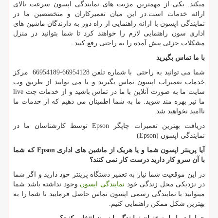
میکند. یکی از مهمترین مزیت های نمایندگی اپسون سرعت بالای
ارائه خدمات است.در این میان تعمیرکاران و متخصصین ما در
نمایندگی اپسون با ارائه راهنمایی از راه دور به دارندگان ماشین های
اداری سون راهنمایی لازم را خواهند کرد تا شما بتوانید در منزل
مشکلات جزئی پیش آمده را به راحتی رفع کنید.
با ما تماس بگیرید
شما می توانید به راحتی با شماره تلفن 66954128-66954189 مرکز
خدمات تعمیرات اپسون تماس بگیرید و یا می توانید از طریق وب
سایت ما به صورت آنلاین با ما در تماس باشید و از خدمات چت
live
ما نیز بهره مند شوید. ما به شما اطمینان می دهیم که از خدمات ما
ناامید نخواهید شد.
دریافت بهترین تعمیرات چاپگر
Epson
توسط کارشناسان ما در
نمایندگی اپسون (
Epson
)
آیا پرینتر اپسون شما و یا هریک از ماشین های اداری
Epson
که شما
با آن سرو کار دارید درست کار نمی کنند؟
در این موقعیت شما نیاز به تعمیر دستگاه پرینتر خود دارید و اگر شما
در نزدیکی محل زندگی خود
نمایندگی اپسون
وجود نداشته باشد شما
میتوانید با نمایندگی رسمی اپسون تماس حاصل فرمایید تا شما را به
بهترین شکل ممکن راهنمایی کنیم.