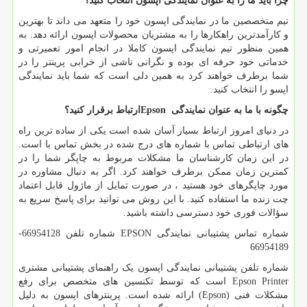
چرا باید ما را به عنوان نمایندگی اپسون انتخاب کنید؟
تیم متخصصین ما در نمایندگی اپسون خود را متعهد می داند تا بهترین
و کارآمدترین راهکارها را به مشتریان محصولات اپسون ارائه دهد. به
همین منظور تیم نمایندگی اپسون کاملا در انجام امور تعمیرتی و
خدماتی خود حرفه ای بوده و نگرانی ناشی از خرابی پرینتر را در
شما برطرف خواهند کرد به همین دلی است که شما باید نمایندگی
اپسو را انتخاب کنید.
چگونه با ما به عنوان نمایندگی
Epson
ارتباط برقرار کنید؟
در دنیای امروز ارتباط بسیار آسان شده است یکی از ساده ترین راه
های ارتباطی تماس با شماره های درج شده در بخش تماس با است.
در این زمان کارشناسان ما مشکلات مربوط به چاپگر شما را در
کمترین زمان ممکن برطرف خواهند کرد. اگر به دنبال مشاوره در
مورد چاپگرهای خود هستید ، در صورت تمایل از ماژول قابل اعتماد
چت زنده ما استفاده کنید. با این روش می توانید برای پاسخ سریع به
سؤالات فوری خود دسترسی داشته باشید.
شماره تماس پشتیبانی نمایندگی
EPSON
شماره تلفن 66954128-
66954189
شماره تلفن پشتیبانی نمایندگی اپسون یک راهنمای پشتیبانی مشتری
Epson Printer
است که توسط تکنسین های متخصص برای رفع
مشکلات فنی (
Epson
) ارائه شده است. پرینترهای اپسون به دلیل