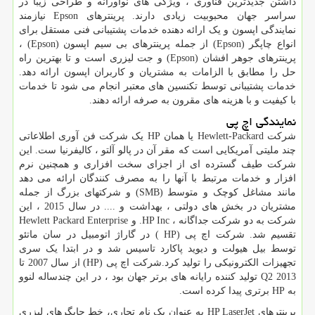
داشتن جدیدترین فناوری ، ویژگی های نوآورانه و طراحی زیبا در
سراسر جهان محبوبیت زیادی دارند. پرینترهای
Epson
نیازمند
نمایندگی اپسون و یک ارائه دهنده خدمات پشتیبانی فنی مستقل برای
انواع چاپگر (
Epson
) از جمله پرینترهای بی سیم اپسون (
Epson
) ،
پرینترهای جوهر افشان (
Epson
) و جت لیزری است و تا بهترین راه
حل را مطابق با الزامات به مشتریان و کاربران اپسون ارائه دهد.
خدمات پشتیبانی توسط تکنسین های معتبر انجام می شود تا خدمات
با کیفیت و با هزینه های مقرون به صرفه ارائه دهند.
نمایندگی اچ پی
شرکت
Hewlett-Packard
یا همان
HP
یک شرکت فن آوری اطلاعاتی
چند ملیتی آمریکایی است که مقر آن در پالو آلتو ، کالیفرنیا ست. این
شرکت طیف گسترده ای از اجزای سخت افزاری و همچنین نرم
افزار و خدمات مرتبط با آنها را به مصرف کنندگان ارائه می دهد
مانند مشاغل کوچک و متوسط (
SMB
) و شرکتهای بزرگ از جمله
مشتریان در بخش های دولتی ، بهداشت و .... در سال 2015 ، این
شرکت به دو شرکت جداگانه ،
HP Inc
. و
Hewlett Packard Enterprise
تقسیم شد. شرکت اچ پی (
HP
) در گاراژ اتومبیل در سان ماتئو
توسط بیل هیولت و دیوید پاکارد تاسیس شد و در ابتدا یک سری
تجهیزات الکترونیکی را تولید کرد.شرکت اچ پی
(HP)
از سال 2007 تا
Q2 2013
تولید کننده رایانه های برتر جهان بود ، در این چندساله لنوو
به
HP
برتری پیدا کرده است.
پرینترهای
HP LaserJet
به عنوان یک نام تجاری، خط چاپگرهای لیزری