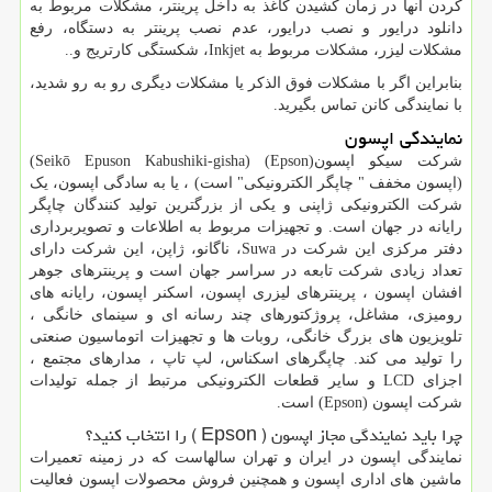
کردن آنها در زمان کشیدن کاغذ به داخل پرینتر، مشکلات مربوط به
دانلود درایور و نصب درایور، عدم نصب پرینتر به دستگاه، رفع
مشکلات لیزر، مشکلات مربوط به
Inkjet
، شکستگی کارتریج و..
بنابراین اگر با مشکلات فوق الذکر یا مشکلات دیگری رو به رو شدید،
با نمایندگی کانن تماس بگیرید.
نمایندگی اپسون
شرکت سیکو اپسون(
Epson
) (Seikō Epuson Kabushiki-gisha)
(اپسون مخفف " چاپگر الکترونیکی" است) ، یا به سادگی اپسون، یک
شرکت الکترونیکی ژاپنی و یکی از بزرگترین تولید کنندگان چاپگر
رایانه در جهان است. و تجهیزات مربوط به اطلاعات و تصویربرداری
دفتر مرکزی این شرکت در
Suwa
، ناگانو، ژاپن، این شرکت دارای
تعداد زیادی شرکت تابعه در سراسر جهان است و پرینترهای جوهر
افشان اپسون ، پرینترهای لیزری اپسون، اسکنر اپسون، رایانه های
رومیزی، مشاغل، پروژکتورهای چند رسانه ای و سینمای خانگی ،
تلویزیون های بزرگ خانگی، روبات ها و تجهیزات اتوماسیون صنعتی
را تولید می کند. چاپگرهای اسکناس، لپ تاپ ، مدارهای مجتمع ،
اجزای
LCD
و سایر قطعات الکترونیکی مرتبط از جمله تولیدات
شرکت اپسون (
Epson
) است.
چرا باید نمایندگی مجاز اپسون (
Epson
) را انتخاب کنید؟
نمایندگی اپسون در ایران و تهران سالهاست که در زمینه تعمیرات
ماشین های اداری اپسون و همچنین فروش محصولات اپسون فعالیت