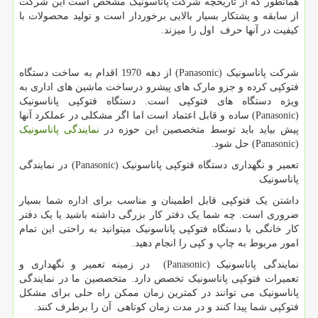
همانطور که از تاریخچه شرکت پاناسونیک مشخص است این شرکت
از سابقه و پشتکار بسیار بالایی برخوردار است و تولید محصولات با
کیفیت در آنها حرف اول را میزند.
شرکت پاناسونیک
Panasonic)
) از دهه 1970 اقدام به ساخت دستگاه
فتوکپی کرده و جزو مارک های پیشرو درساخت ماشین های اداری به
ویژه دستگاه های فتوکپی است. دستگاه فتوکپی پاناسونیک
Panasonic)
) ساده و قابل اعتماد است اما اگر مشکلی در عملکرد آنها
پیش بیاید باید توسط متخصصین این حوزه در
نمایندگی پاناسونیک
Panasonic)
) حل شود.
تعمیر و نگهداری دستگاه فتوکپی پاناسونیک
Panasonic)
) در نمایندگی
پاناسونیک
داشتن یک فتوکپی قابل اطمینان و مناسب برای اداره شما بسیار
ضروری است. چه شما یک دفتر کار بزرگی داشته باشید یا یک دفتر
کار خانگی با دستگاه فتوکپی پاناسونیک میتوانید به راحتی این تمام
امور مربوط به چاپ و کپی را انجام دهید.
نمایندگی پاناسونیک
Panasonic)
) در زمینه تعمیر و نگهداری و
تعمیرات فتوکپی پاناسونیک تخصص دارد. متخصصین ما در نمایندگی
پاناسونیک می توانند در کمترین زمان ممکن راه حلی برای مشکل
فتوکپی شما پیدا کنند و در مدت زمان کوتاهی آن را برطرف کنند.