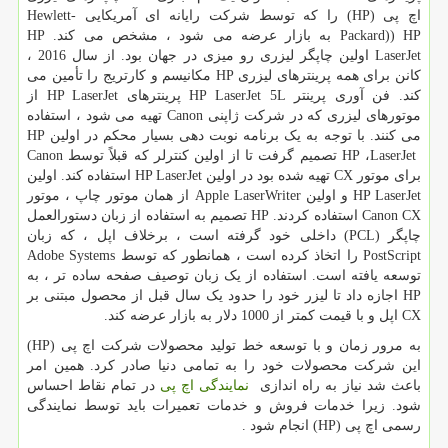
اچ پی
HP)
) را که توسط شرکت رایانه ای آمریکایی
Hewlett-
Packard)) HP
به بازار عرضه می شود ، مشخص می کند.
HP
LaserJet
اولین چاپگر لیزری رو میزی در جهان بود. از سال 2016 ،
کانن برای همه پرینترهای لیزری
HP
مکانیسم و کارتریج را تأمین می
کند. فن آوری پرینتر
HP LaserJet 5L
پرینترهای
HP LaserJet
از
موتورهای لیزری که در شرکت ژاپنی
Canon
تهیه می شود ، استفاده
می کنند. با توجه به یک برنامه نوبت دهی بسیار محکم در اولین
HP
LaserJet
،
HP
تصمیم گرفت تا از اولین کنترلر که قبلاً توسط
Canon
برای موتور
CX
تهیه شده بود در اولین
HP LaserJet
استفاده کند. اولین
HP LaserJet
و اولین
Apple LaserWriter
از همان موتور چاپ ، موتور
Canon CX
استفاده کردند.
HP
تصمیم به استفاده از زبان دستورالعمل
چاپگر (
PCL
) داخلی خود گرفته است ، برخلاف اپل ، که زبان
PostScript
را اتخاذ کرده است ، همانطور که توسط
Adobe Systems
توسعه یافته است. استفاده از یک زبان توصیف صفحه ساده تر ، به
HP
اجازه داد تا لیزر خود را حدود یک سال قبل از محصول مبتنی بر
CX
اپل و با قیمت کمتر از 1000 دلار به بازار عرضه کند.
به مرور زمان و با توسعه خط تولید محصولات شرکت اچ پی (
HP
)
این شرکت محصولات خود را به تمامی دنیا صادر کرد. همین امر
باعث شد نیاز به راه اندازی
نمایندگی اچ پی
در تمام نقاط احساس
شود. زیرا خدمات فروش و خدمات تعمیرات باید توسط نمایندگی
رسمی اچ پی (
HP
) انجام شود .