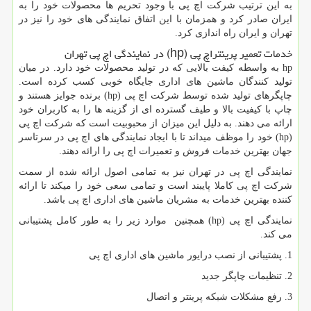
به این ترتیب شرکت اچ پی با وجود تحریم ها محصولات خود را به
ایران صادر کرد و همزمان با این اتفاق نمایندگی های خود را نیز در
تهران و ایران راه اندازی کرد.
خدمات تعمیر پرینتراچ پی
hp)
) در نمایندگی اچ پی تهران
hp
به واسطه کیفت بالایی که در تولید محصولات خود دارد. در میان
تولید کنندگان ماشین های اداری جایگاه خوبی کسب کرده است.
چاپگرهای تولید شده توسط شرکت اچ پی
hp)
) برنده جوایز هستند و
چاپ با کیفیت بالا و طیف گسترده ای از گزینه ها را به کاربران خود
ارائه می دهند. به دلیل این میزان از محبوبیت است که شرکت اچ پی
hp)
) خود را موظف میداند تا با ایجاد نمایندگی های اچ پی در سرتاسر
جهان بهترین خدمات فروش و تعمیرات اچ پی را ارائه دهند.
نمایندگی اچ پی در تهران نیز به تمامی اصول ارائه شده از سمت
شرکت اچ پی کاملا پایبند است و تمامی سعی خود را میکند تا ارائه
کننده بهترین خدمات به مشریان ماشین های اداری اچ پی باشد.
نمایندگی اچ پی
hp)
) همچنین موارد زیر را به طور کامل پشتیبانی
می کند.
1. پشتیبانی از نصب درایور ماشین های اداری اچ پی
2. تنظیمات چاپگر جدید
3. رفع مشکلات شبکه پرینتر و اتصال