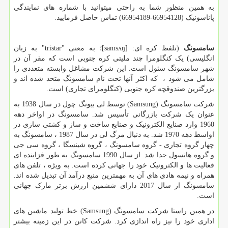
به همین منظور شما به راحتی میتوانید با شماره های نمایندگی
پاناسونیک (66954128-66954189) تماس حاصل فرمایید.
سامسونگ
(تلفظ کره ای: [
samsʌŋ
]؛ به معنی "
tristar
" به زبان
انگلیسی) یک کنگلومرا چند ملیتی کره جنوبی است که مقر آن در
شهر سامسونگ سئول است. این شرکت مشاغل وابسته متعددی را
شامل می شود ، که اکثر آنها تحت نام سامسونگ متحد شده اند و
بزرگترین صندوقچه کره جنوبی (کنگلومرای تجاری) است.
شرکت سامسونگ (
Samsung
) توسط لی بیونگ چول در سال 1938 به
عنوان یک شرکت بازرگانی تأسیس شد. سامسونگ در اواخر دهه
1960 وارد صنایع الکترونیک و صنایع ساخت و ساز و کشتی سازی در
اواسط دهه 1970 شد. به دنبال مرگ لی در سال 1987 ، سامسونگ به
چهار گروه تجاری - گروه سامسونگ ، گروه شینسگا ، گروه سی جی
و گروه هانسول جدا شد. از سال 1990 سامسونگ به طور فزاینده ای
فعالیت ها و الکترونیک خود را جهانی کرده است. به ویژه ، تلفن های
همراه و نیمه هادی های آن به مهمترین منبع درآمد آن تبدیل شده اند.
سامسونگ از سال 2017 دارای ششمین ارزش برتر مارک جهانی
است.
در همین راستا شرکت سامسونگ (
Samsung
) خط تولید ماشین های
اداری خود را نیز راه اندازی کرد. شرکت کانن در این زمینه بیشتر