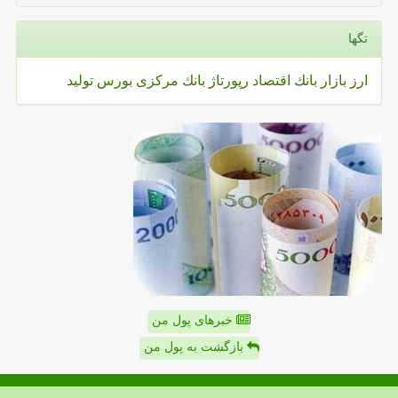
تگها
ارز
بازار
بانك
اقتصاد
رپورتاژ
بانك مركزی
بورس
تولید
خبرهای پول من
بازگشت به پول من