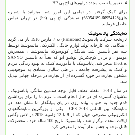
4- تعمیر یا نصب مجدد درایورهای اچ پی
HP
برای کمک گرفتن در تمامی این امور شما میتوانید با شماره
های(66954128-66954189) نمایندگی اچ پی
hp)
) در تهران تماس
حاصل فرمایید.
نمایندگی پاناسونیک
تاریخچه شرکت پاناسونیک(
Panasonic
) به 7 مارس 1918 باز می گردد
، هنگامی که کارخانه تولید لوازم خانگی الکتریکی ماتسوشیتا توسط
سه نفر تأسیس شد: بنیانگذار کونوسوکه ماتسوشیتا ، همسرش
مومنو ، و برادر کوچکترش توشیو ایو که بعداً به تاسیس
SANYO
Electric
منجر شد. پاناسونیک با مأموریت کمک به بهبود زندگی مردم
و کمک به پیشرفت جامعه ، در طی سالیان متمادی به موجودیتی
مشغول تجارت در حوزه گسترده ای از تجارت در مرحله جهانی تبدیل
شد.
در سال 2018 ، نقطه عطف قابل توجه صدمین سالگرد پاناسونیک ،
تلاشهای گسترده ای در حال انجام است تا عزم ما را برای برداشتن
قدم جدید به جلو با پیاده روی در پای بنیانگذار ما نشان دهد. در
نمایشگاه بین المللی
CES 2018
، یکی از بزرگترین نمایشگاههای
الکترونیکی مصرفی جهان که از 9 تا 12 ژانویه 2018 در لاس وگاس
ایالات متحده برگزار شد ، پاناسونیک تاریخ 100 ساله خود ، محصولات
قابل توجه و چشم انداز آینده را معرفی کرد.