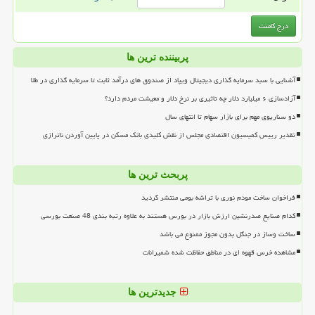
پربیننده ترین ها
آشنایی با سبد سرمایه گذاری دیجیتال ویپاد از صندوق های درآمد ثابت تا سرمایه گذاری در طلا
آزادسازی ۶ میلیارد دلار چه تاثیری بر نرخ دلار و معیشت مردم دارد؟
دو سناریوی مهم برای بازار سهام تا انتهای سال
تقدیر رییس کمیسیون اقتصادی مجلس از نقش کلیدی بانک مسکن در پایین آوردن ناترازی
پربحث ترین ها
فراخوان ساخت مودم نوری با تراشه بومی منتشر گردید
کدام صنایع صدرنشین ارزش بازار در بورس هستند به علاوه رتبه بندی 48 صنعت بورسی
ساخت وساز در جنگل بدون مجوز ممنوع می باشد
مشاهده خرس قهوه ای در مناطق حفاظت شده شمیرانات
جدیدترین ها