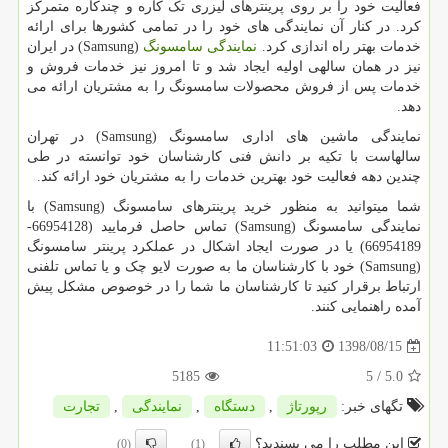
فعالیت خود را بر روی پرینترهای لیزری تک کاره و چندکاره متمرکز
کرد. در کنار آن نمایندگی های خود را در تمامی کشورها برای ارائه
خدمات بهتر راه اندازی کرد.
نمایندگی سامسونگ
(
Samsung
) در ایران
نیز در همان سالهی اولیه ایجاد شد و تا امروز نیز خدمات فروش و
خدمات پس از فروش محصولات سامسونگ را به مشتریان ارائه می
دهد.
نمایندگی ماشین های اداری سامسونگ (
Samsung
) در تهران
سالهاست با تکیه بر دانش فنی کارشناسان خود توانسته در طی
چندین دهه فعالیت خود بهترین خدمات را به مشتریان خود ارائه کند.
شما میتوانید به منظور خرید پرینترهای سامسونگ (Samsung) با
نمایندگی سامسونگ (Samsung) تماس حاصل فرمایید (66954128-
66954189) یا در صورت ایجاد اشکال در عملکرد پرینتر سامسونگ
(Samsung) خود با کارشناسان ما به صورت لایو چک و یا تماس تلفنی
ارتباط برقرار کنید تا کارشناسان ما شما را در خوصوص مشکل پیش
آمده راهنمایی کنند.
1398/08/15
11:51:03
5185
/ 5
5.0
تگهای خبر:
رپورتاژ
,
دستگاه
,
نمایندگی
,
تجارت
این مطلب را می پسندید؟
(0)
(1)