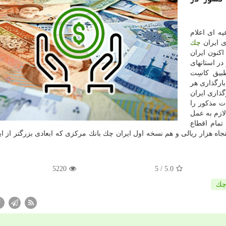
ه ای اعلام
ری ایران
چك
كنون ایران
در استانهای
طبیق كاسِت
بارگذاری هر
گذاری ایران
ت مذكور را
لازم به عمل
تمام اقطاع
ه هزار ریالی و هم نسخه اول ایران چك بانك مركزی كه ابعادی بزرگتر از ا
5220
/ 5
5.0
ك