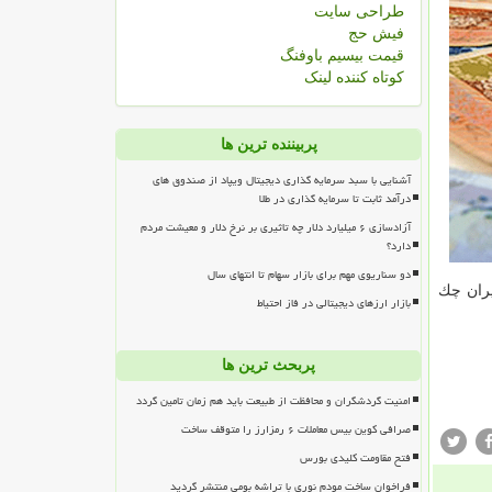
طراحی سایت
فیش حج
قیمت بیسیم باوفنگ
کوتاه کننده لینک
پربیننده ترین ها
آشنایی با سبد سرمایه گذاری دیجیتال ویپاد از صندوق های
درآمد ثابت تا سرمایه گذاری در طلا
آزادسازی ۶ میلیارد دلار چه تاثیری بر نرخ دلار و معیشت مردم
دارد؟
دو سناریوی مهم برای بازار سهام تا انتهای سال
یران چك
بازار ارزهای دیجیتالی در فاز احتیاط
پربحث ترین ها
امنیت گردشگران و محافظت از طبیعت باید هم زمان تامین گردد
صرافی کوین بیس معاملات ۶ رمزارز را متوقف ساخت
فتح مقاومت کلیدی بورس
فراخوان ساخت مودم نوری با تراشه بومی منتشر گردید