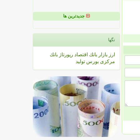
جدیدترین ها
تگها
ارز
بازار
بانك
اقتصاد
رپورتاژ
بانك
مركزی
بورس
تولید