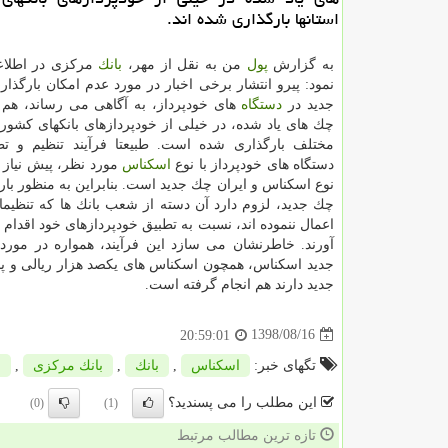
استانها بارگذاری شده اند.
به گزارش
پول
من به نقل از مهر،
بانك
مركزی در اطلاعی
نمود: پیرو انتشار برخی اخبار در مورد عدم امكان بارگذا
جدید در
دستگاه
های خودپرداز، به آگاهی می رساند، هم ا
چك های یاد شده، در خیلی از خودپردازهای بانكهای كشور 
مختلف بارگذاری شده است. طبیعتا فرآیند تنظیم و ت
دستگاه های خودپرداز با نوع
اسكناس
مورد نظر، پیش نیاز 
نوع اسكناس و ایران چك جدید است. بنابراین به منظور بار
چك جدید، لزوم دارد آن دسته از شعب بانك ها كه تنظیما
اعمال ننموده اند، نسبت به تطبیق خودپردازهای خود اقدام 
آورند. خاطرنشان می سازد این فرآیند، همواره در مورد 
جدید اسكناس، همچون اسكناس های یكصد هزار ریالی و پنجا
جدید دارند هم انجام گرفته است.
1398/08/16
20:59:01
تگهای خبر:
اسكناس
,
بانك
,
بانك مركزی
,
چ
این مطلب را می پسندید؟
(0)
(1)
تازه ترین مطالب مرتبط