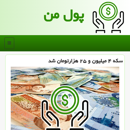
پول من
منو
سكه ۴ میلیون و ۲۵ هزارتومان شد