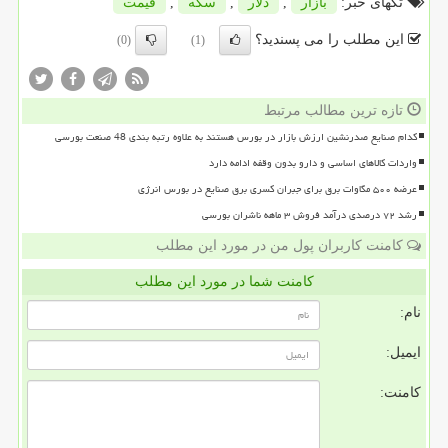
تگهای خبر:
بازار
,
دلار
,
سكه
,
قیمت
این مطلب را می پسندید؟
(0)
(1)
تازه ترین مطالب مرتبط
کدام صنایع صدرنشین ارزش بازار در بورس هستند به علاوه رتبه بندی 48 صنعت بورسی
واردات کالاهای اساسی و دارو بدون وقفه ادامه دارد
عرضه ۵۰۰ مگاوات برق برای جبران کسری برق صنایع در بورس انرژی
رشد ۷۲ درصدی درآمد فروش ۳ ماهه ناشران بورسی
کامنت کاربران پول من در مورد این مطلب
کامنت شما در مورد این مطلب
نام:
ایمیل:
کامنت: