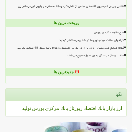
تقدیر رییس کمیسیون اقتصادی مجلس از نقش کلیدی بانک مسکن در پایین آوردن ناترازی
پربحث ترین ها
فتح مقاومت کلیدی بورس
فراخوان ساخت مودم نوری با تراشه بومی منتشر گردید
کدام صنایع صدرنشین ارزش بازار در بورس هستند به علاوه رتبه بندی 48 صنعت بورسی
ساخت وساز در جنگل بدون مجوز ممنوع می باشد
جدیدترین ها
تگها
ارز
بازار
بانك
اقتصاد
رپورتاژ
بانك مركزی
بورس
تولید