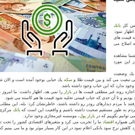
ئیس كل
بانك
ظهار نمود:
ه قیمت های
ه اصلاح می
شما مشاهده
ز این مورد
 یك وضعیت
نی تبعیت می كند و بین قیمت طلا و
سكه
یك حبابی بوجود آمده است و الان ش
ود ندارد كه این حباب وجود داشته باشد.
جازه روند غیر منطقی قیمت ها در
بازار
را نمی هد، اظهار داشت: ما امروز
بودیم و تا آن حدی كه حباب قیمتی تخلیه شود قیمت ها هم كاسته می شود.
ند با مردم دیدارهای رودر رو داشته باشند، خاطرنشان كرد: بله، این مطل
 مردم به طور مستقیم صحبت داشته باشیم و واقعیت این است كه
بانك
مركزی 
ی توانیم بگوییم كه در
بازار
پول
، موسسه غیرمجازی وجود ندارد.
لی همواره
اقتصاد
ما را تخریب می كرد و متغیرهای اقتصادی كشور را تحت تاث