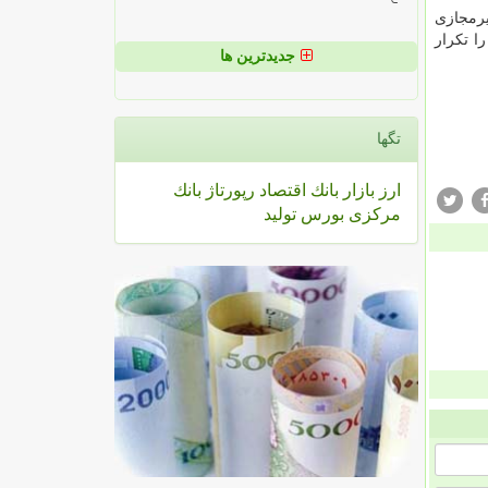
یرمجازی
ا تكرار
جدیدترین ها
تگها
ارز
بازار
بانك
اقتصاد
رپورتاژ
بانك
مركزی
بورس
تولید