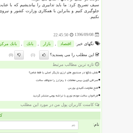
سیف تصریح كرد: ما باید تدابیری را بیاندیشیم كه با عن
جلوگیری كنیم و بنابراین با همكاری وزارت كشور و نیروی
نكنیم.
1396/09/08
22:45:50
تگهای خبر:
اقتصاد
,
بازار
,
بانك
,
بانك مركز
این مطلب را می پسندید؟
(0)
(1)
تازه ترین مطالب مرتبط
نقش بانکها در صندوق های ارزی بازیگر اصلی یا فقط ضامن؟
صرافی کوین بیس معاملات ۶ رمزارز را متوقف ساخت
فتح مقاومت کلیدی بورس
فراخوان ساخت مودم نوری با تراشه بومی منتشر گردید
کامنت کاربران پول من در مورد این مطلب
کا
نام: