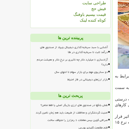
طراحی سایت
فیش حج
قیمت بیسیم باوفنگ
کوتاه کننده لینک
پربیننده ترین ها
آشنایی با سبد سرمایه گذاری دیجیتال ویپاد از صندوق های
درآمد ثابت تا سرمایه گذاری در طلا
آزادسازی ۶ میلیارد دلار چه تاثیری بر نرخ دلار و معیشت مردم
دارد؟
دو سناریوی مهم برای بازار سهام تا انتهای سال
رایط به
بازار ارزهای دیجیتالی در فاز احتیاط
 به سمت
پربحث ترین ها
ب درستی
نقش بانکها در صندوق های ارزی بازیگر اصلی یا فقط ضامن؟
كارهای
امنیت گردشگران و محافظت از طبیعت باید هم زمان تامین گردد
یر قرار
صرافی کوین بیس معاملات ۶ رمزارز را متوقف ساخت
مركزی در شهریورماه در مورد كاهش نرخ سود بانكی اعلام نمود در این كار بسیار موثر بود و ما می بینیم كه نرخ ۱۵
فتح مقاومت کلیدی بورس