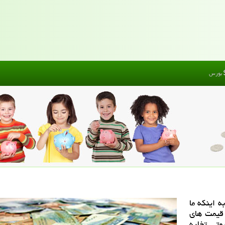
بورس
 اینكه ما
قیمت های
متی تخلیه