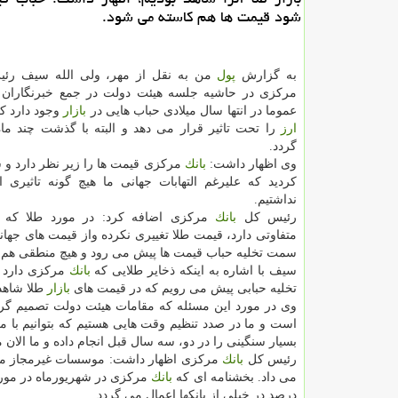
شود قیمت ها هم كاسته می شود.
به گزارش
پول
من به نقل از مهر، ولی الله سیف ر
مركزی در حاشیه جلسه هیئت دولت در جمع خبرنگاران ا
عموما در انتها سال میلادی حباب هایی در
بازار
وجود دارد ك
ارز
را تحت تاثیر قرار می دهد و البته با گذشت چند ما
گردد.
وی اظهار داشت:
بانك
مركزی قیمت ها را زیر نظر دارد و 
كردید كه علیرغم التهابات جهانی ما هیچ گونه تاثیری ا
نداشتیم.
رئیس كل
بانك
مركزی اضافه كرد: در مورد طلا كه
متفاوتی دارد، قیمت طلا تغییری نكرده واز قیمت های جها
سمت تخلیه حباب قیمت ها پیش می رود و هیچ منطقی هم وج
سیف با اشاره به اینكه ذخایر طلایی كه
بانك
مركزی دارد ا
تخلیه حبابی پیش می رویم كه در قیمت های
بازار
طلا شاهد 
وی در مورد این مسئله كه مقامات هیئت دولت تصمیم گرفت
است و ما در صدد تنظیم وقت هایی هستیم كه بتوانیم با
بسیار سنگینی را در دو، سه سال قبل انجام داده و ما الان م
رئیس كل
بانك
مركزی اظهار داشت: موسسات غیرمجاز ما
می داد. بخشنامه ای كه
بانك
درصد در خیلی از بانكها اعمال می گردد.