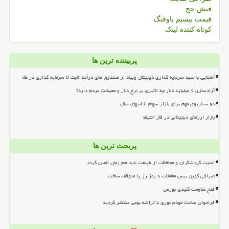
فیش حج
قیمت بیسیم باوفنگ
کوتاه کننده لینک
پربیننده ترین ها
آشنایی با سبد سرمایه گذاری دیجیتال ویپاد از صندوق های درآمد ثابت تا سرمایه گذاری در طلا
آزادسازی ۶ میلیارد دلار چه تاثیری بر نرخ دلار و معیشت مردم دارد؟
دو سناریوی مهم برای بازار سهام تا انتهای سال
بازار ارزهای دیجیتالی در فاز احتیاط
پربحث ترین ها
امنیت گردشگران و محافظت از طبیعت باید هم زمان تامین گردد
صرافی کوین بیس معاملات ۶ رمزارز را متوقف ساخت
فتح مقاومت کلیدی بورس
فراخوان ساخت مودم نوری با تراشه بومی منتشر گردید