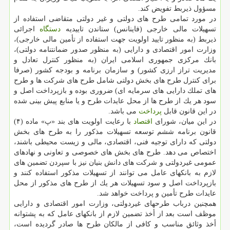
مسؤول ذیربط تفویض كند.
در مورد تمامی طرح های دولتی و غیر دولتی متقاضی استفاده از
تسهیلات مالی خارجی (فاینانس) ستاندن تاییدیه
دستگاه
اجرائی
ذیربط (به منظور تایید اولویت جهت استفاده از تأمین مالی خارجی)،
وزارت امور اقتصادی و دارایی (به منظور صدور ضمانتنامه دولتی)،
بانك مركزی جمهوری اسلامی ایران (به منظور كنترل تعادل و
مدیریت تراز ارزی كشور) و سازمان برنامه و بودجه كشور (صرفا
برای كنترل طرح های بخش دولتی شامل طرح های شركت ها و طرح
های تملك دارایی های سرمایه ای) ضروری بوده و بازپرداخت اصل و
سود هر یك از طرح ها از محل عایدات طرح و یا منابع پیش بینی شده
در این قانون قابل
پرداخت
می باشد.
در این میان، شورای
اقتصاد
با رعایت اولویت های بند «پ» ماده (۴)
قانون برنامه ششم توسعه تسهیلات مذكور را به طرح های بخش
دولتی كه دارای توجیه فنی، اقتصادی، مالی و زیست محیطی باشند،
اختصاص می دهد. طرح های بخش های خصوصی و تعاونی و نهادهای
عمومی غیردولتی و شركت های دانش بنیان نیز با سپردن تضمین های
لازم به بانكهای عامل می توانند از تسهیلات مذكور استفاده كنند و
بازپرداخت اصل و سود تسهیلات هر یك از طرح های مذكور از محل
عایدات طرح تأمین و پرداخت خواهد شد.
همچنین درباب طرحهای غیردولتی، وزارت امور اقتصادی و دارایی
موظف است بعد از أخذ تضمین لازم از بانكهای عامل كه به پشتوانه
أخذ وثائق مناسب و كافی از مالكان طرح ها صادر گردیده است،