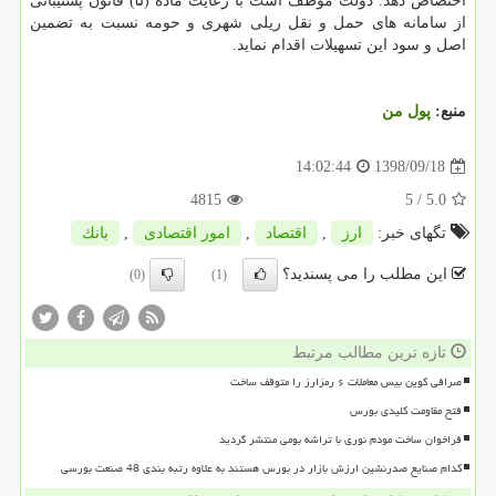
اختصاص دهد. دولت موظف است با رعایت ماده (۵) قانون پشتیبانی
از سامانه های حمل و نقل ریلی شهری و حومه نسبت به تضمین
اصل و سود این تسهیلات اقدام نماید.
منبع:
پول من
1398/09/18
14:02:44
4815
/ 5
5.0
تگهای خبر:
ارز
,
اقتصاد
,
امور اقتصادی
,
بانك
این مطلب را می پسندید؟
(0)
(1)
تازه ترین مطالب مرتبط
صرافی کوین بیس معاملات ۶ رمزارز را متوقف ساخت
فتح مقاومت کلیدی بورس
فراخوان ساخت مودم نوری با تراشه بومی منتشر گردید
کدام صنایع صدرنشین ارزش بازار در بورس هستند به علاوه رتبه بندی 48 صنعت بورسی