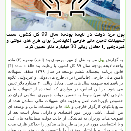
پول من: دولت در لایحه بودجه سال 99 كل كشور، سقف
تسهیلات تامین مالی خارجی (فاینانس) برای طرح های دولتی و
غیردولتی را معادل ریالی 30 میلیارد دلار تعیین كرد.
به گزارش
پول
من به نقل از مهر، برمبنای بند (الف) تبصره (۳) ماده
واحده لایحه بودجه سال ۹۹ كل كشور، با رعایت بند «الف» ماده (۴)
قانون برنامه پنجساله ششم توسعه در سال ۱۳۹۹ سقف تسهیلات
تامین مالی خارجی (فاینانس) برای طرح های دولتی و غیردولتی علاوه
بر باقیمانده سـهمیه سال های قبل، معادل ریالی ۳۰ میلیارد دلار تعیین
می شود. بر این اساس، در مواردی كه استفاده از تسهیلات مالی
خارجی (فاینانس) منوط به تضمین دولت جمهوری اسلامی ایران در
خصوص بازپرداخت اصل و هزینه های تسهیلات مالی ستاندن شده از
منابع بانكهای كارگزار خارجی و
بانك
ها و موسسات مالی و توسعه ای
بین المللی باشد، وزیر امور اقتصادی و دارایی مجاز است بعد از
تصویب هیات وزیران به نمایندگی از جانب دولت ضمانتنامه های كلی
و یا اختصاصی مورد نیاز برای طرح های مذكور را حداكثر ظرف مدت
یك ماه صادر و یا اختیار امضای آنرا با تصویب هیات وزیران به مقام