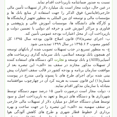
نسبت به صدور ضمانتنامه بازپرداخت اقدام نماید.
در عین حال، دولت مجاز است یك میلیارد دلار از تسهیلات تأمین مالی
خارجی(فاینانس) فوق الذكر را جهت استفاده از منابع بانك ها و
مؤسسات مالی و توسعه ای بین المللی به منظور تجهیز آزمایشگاه ها
و كارگاه های دانشگاه ها، موسسات آموزش عالی و پژوهشی و
فناوری و مراكز آموزش فنی و حرفه ای دولتی با تضمین دولت و
بازپرداخت آن، از محل اعتبارات بودجه عمومی تأمین كند.
ب- اجرای تبصره(۳۸) قانون اصلاح قانون بودجه سال ۱۳۹۵ كل
كشور مصوب ۱۳۹۵.۶.۳ در سال ۱۳۹۹ تمدیدمی شود.
ج- به منظور تسریع در جذب تسهیلات تصویب شده از بانكهای توسعه
ای همچون بانك توسعه اسلامی، بانك سرمایه گذاری زیرساخت های
آسیایی(AIIB) و بانك توسعه و
تجارت
اكو، دستگاه های استفاده كننده
از تسهیلات مذكور مجازند در سقف بند «الف» این تبصره بعد از
موافقت سازمان برنامه و بودجه كشور در قالب سقف اعتبارات پیش
بینی شده برای اجرای طرح های با پسوند وامی مندرج در پیوست
شماره(۱) این قانون نسبت به هزینه كرد آن در چهارچوب موافقتنامه
متبادله با سازمان مذكور اقدام نمایند.
د- دولت مجاز است درصورت تامین ۱۵ درصد سهم دستگاه توسط
شهرداری ها و دستگاه های ذیربط و تعهد به بازپرداخت اصل و سود
توسط همان دستگاه حداقل دو میلیارد دلار از تسهیلات مالی خارجی
در سقف سهمیه بند «الف» این تبصره را در جهت ساخت و بهره
برداری از خطوط قطار شهری و طرح های كاهش آلودگی هوا