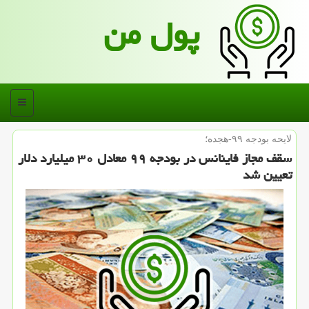
پول من
منو
لایحه بودجه ۹۹-هجده؛
سقف مجاز فاینانس در بودجه ۹۹ معادل ۳۰ میلیارد دلار
تعیین شد