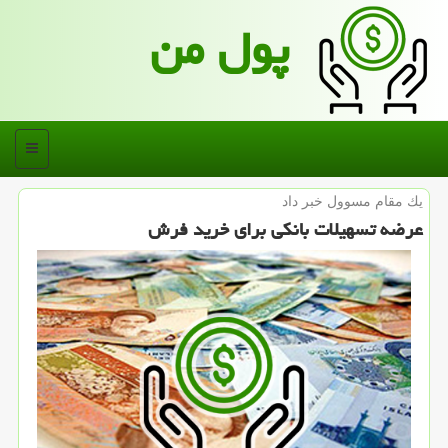
پول من
منو
یك مقام مسوول خبر داد
عرضه تسهیلات بانكی برای خرید فرش