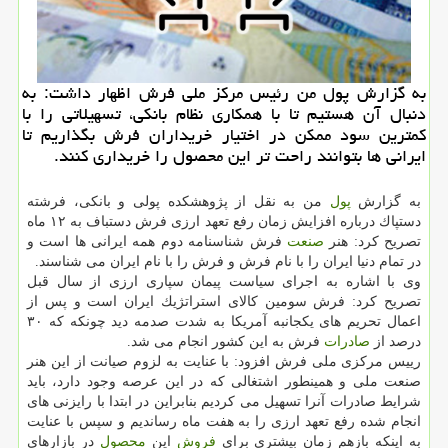
به گزارش پول من رئیس مركز ملی فرش اظهار داشت: به
دنبال آن هستیم تا با همكاری نظام بانكی، تسهیلاتی را با
كمترین سود ممكن در اختیار خریداران فرش بگذاریم تا
ایرانی ها بتوانند راحت تر این محصول را خریداری كنند.
به گزارش
پول
من به نقل از پژوهشكده پولی و بانكی، فرشته
دستپاك درباره افزایش زمان رفع تعهد ارزی فرش دستباف به ۱۲ ماه
تصریح كرد: هنر
صنعت
فرش شناسنامه دوم همه ایرانی ها است و
در تمام دنیا ایران را با نام فرش و فرش را با نام ایران می شناسند.
وی با اشاره به اجرای سیاست پیمان سپاری ارزی از سال قبل
تصریح كرد: فرش سومین كالای استراتژیك ایران است و پس از
اعمال تحریم های یكجانبه آمریكا به شدت صدمه دید چونكه كه ۳۰
درصد از
صادرات
فرش به این كشور انجام می شد.
رییس مركزی ملی فرش افزود: با عنایت به لزوم صیانت از این هنر
صنعت ملی و همینطور اشتغالی كه در این عرصه وجود دارد، باید
شرایط صادرات آنرا تسهیل می كردیم بنابراین در ابتدا با رایزنی های
انجام شده رفع تعهد ارزی را به هفت ماه رساندیم و سپس با عنایت
به اینكه بازهم زمان بیشتری برای
فروش
این
محصول
در بازارهای