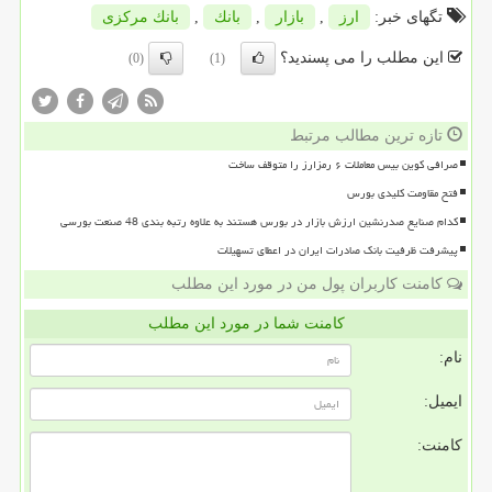
تگهای خبر:
ارز
,
بازار
,
بانك
,
بانك مركزی
این مطلب را می پسندید؟
(0)
(1)
تازه ترین مطالب مرتبط
صرافی کوین بیس معاملات ۶ رمزارز را متوقف ساخت
فتح مقاومت کلیدی بورس
کدام صنایع صدرنشین ارزش بازار در بورس هستند به علاوه رتبه بندی 48 صنعت بورسی
پیشرفت ظرفیت بانک صادرات ایران در اعطای تسهیلات
کامنت کاربران پول من در مورد این مطلب
کامنت شما در مورد این مطلب
نام:
ایمیل:
کامنت: