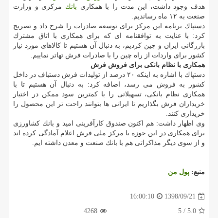
هدف وجود داشت، این مدت را با همكاری
بانك
مركزی و وزارت
صنعت به ۱۲ ماه رساندیم.
دستپاك برنامه این مركز برای توسعه صادرات را شرح داد و تصریح
كرد: با عنایت به توافقنامه ای كه برای همكاری با اتاق مشترك
بازرگانی ایران و چین كردیم، به دنبال آن هستیم تا كالاهای مورد نیاز
كشور برای واردات از راه چین را با صادرات فرش تهاتر نماییم.
همكاری با نظام بانكی برای فروش فرش
دستپاك با اشاره به اینكه ۲۰ درصد از تولیدات فرش دستباف در داخل
كشور به فروش می رسد، اضافه كرد: به دنبال آن هستیم تا با
همكاری نظام بانكی، تسهیلاتی را با كمترین سود ممكن در اختیار
خریداران فرش بگذاریم تا ایرانی ها بتوانند راحت تر این محصول را
خریداری كنند.
وی اظهار داشت: هم اكنون صندوق كارآفرینی امید و بانك كشاورزی
برای همكاری در این حوزه با مركز ملی فرش اعلام آمادگی كرده اند
و از سوی دیگر مذاكراتی هم با بانك صنعت و معدن داشته ایم.
منبع:
پول من
1398/09/21
16:00:10
4268
/ 5
5.0