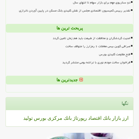
دو سناریوی مهم برای بازار سهام تا انتهای سال
تقدیر رییس کمیسیون اقتصادی مجلس از نقش کلیدی بانک مسکن در پایین آوردن ناترازی
پربحث ترین ها
امنیت گردشگران و محافظت از طبیعت باید هم زمان تامین گردد
صرافی کوین بیس معاملات ۶ رمزارز را متوقف ساخت
فتح مقاومت کلیدی بورس
فراخوان ساخت مودم نوری با تراشه بومی منتشر گردید
جدیدترین ها
تگها
ارز
بازار
بانك
اقتصاد
رپورتاژ
بانك مركزی
بورس
تولید