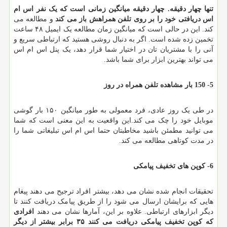
تنها چهار دقیقه. چهار دقیقه میانگین زمانی است که یک نفر اس ام
اس دریافتی خود را بر روی تلفن همراهش باز می کند
و مطالعه می
کند. این در حالی است که میانگین زمان مطالعه یک ایمیل ۴۸ ساعت
تخمین زده شده است. اگر به دنبال روشی هستید که ارتباطی سریع و
آنی را با مشتریان تان در اختیار شما قرار دهد، یک پنل اس ام اس
می تواند بهترین ابزار برای شما باشد.
5- 150 بار مشاهده تلفن همراه در روز
در طی یک روز عادی، فرد معمولی به طور میانگین ۱۵۰ بار گوشی
موبایل خود را چک می کند.این واقعیت به این معنی است که شما
می توانید مطمئن باشید مخاطبتان حتما اس ام اس تبلیغاتی شما را
در مدت کوتاهی مطالعه می کند.
6- کوپن های تخفیف پیامکی
تحقیقات انجام شده نشان می دهد، بیشتر افراد ترجیح می دهند پیغام
هایی که برایشان ارسال می شود را از طریق پیامک دریافت کنند تا
دیگر ابزارهای ارتباطی. علاوه بر این، آمارها نشان می دهند
افرادی
که کوپن تخفیف پیامکی دریافت می کنند
۳۵
برابر بیشتر از دیگر