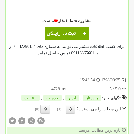
مشاوره شما افتخار
❤️
ماست
برای کسب اطلاعات بیشتر می توانید به شماره های 01132290134 و
یا 09116665601 تماس حاصل نمایید.
1398/09/25
15:43:54
4728
/ 5
5.0
تگهای خبر:
رپورتاژ
,
ابزار
,
خدمات
,
اینترنت
این مطلب را می پسندید؟
(0)
(1)
تازه ترین مطالب مرتبط