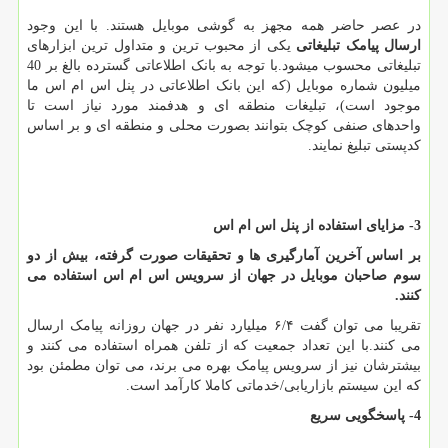
در عصر حاضر همه مجهز به گوشی موبایل هستند. با این وجود
ارسال پیامک تبلیغاتی
یکی از محبوب ترین و متداول ترین ابزارهای
تبلیغاتی محسوب میشود.
با توجه به بانک اطلاعاتی گسترده بالغ بر 40
میلیون شماره موبایل (که این بانک اطلاعاتی در پنل اس ام اس ما
موجود است)
، تبلیغات منطقه ای و هدفمند مورد نیاز است تا
واحدهای صنفی کوچک بتوانند بصورت محلی و منطقه ای و بر اساس
کدپستی تبلیغ نمایند
.
3- مزایای استفاده از پنل اس ام اس
بر اساس آخرین آمارگیری ها و تحقیقات صورت گرفته، بیش از دو
سوم صاحبان موبایل در جهان از سرویس اس ام اس استفاده می
کنند
.
تقریبا می توان گفت ۶/۴ میلیارد نفر در جهان روزانه پیامک ارسال
می کنند.با این تعداد جمعیت که از تلفن همراه استفاده می کنند و
بیشترشان نیز از سرویس پیامک بهره می برند، می توان مطمئن بود
که این سیستم بازاریابی/خدماتی کاملا کارآمد است.
4- پاسخگویی سریع