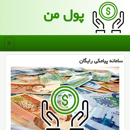
پول من
منو
سامانه پیامكی رایگان