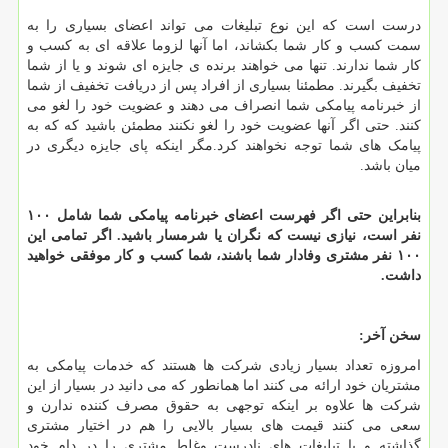
درست است که این نوع تبلیغات می تواند اعضای بسیاری را به
سمت کسب و کار شما بکشاند، اما آنها لزوما علاقه ای به کسب و
کار شما ندارند. تنها می خواهند برنده ی جایزه ای شوند و یا از شما
تخفیف بگیرند. مطمئنا بسیاری از افراد پس از دریافت تخفیف از شما
از خبرنامه پیامکی شما انصراف می دهند و عضویت خود را لغو می
کنند. حتی اگر آنها عضویت خود را لغو نکنند مطمئن باشید که که به
پیامک های شما توجه نخواهند کرد.مگر اینکه پای جایزه دیگری در
میان باشد.
بنابراین حتی اگر فهرست اعضای خبرنامه پیامکی شما شامل
۱۰۰
نفر است، نیازی نیست که نگران یا شرمسار باشید. اگر تمامی این
۱۰۰ نفر مشتری وفادار شما باشند، شما کسب و کار موفقی خواهید
داشت.
سخن آخر:
امروزه تعداد بسیار زیادی شرکت ها هستند که خدمات پیامکی به
مشتریان خود ارائه می کنند اما همانطور که می دانید در بسیار از این
شرکت ها علاوه بر اینکه توجهی به حقوق مصرف کننده ندارن و
سعی می کنند قیمت های بسیار بالایی را هم در اختیار مشتری
گذاشته و با تبلیغات های نادرست وغلط مشتری را در دام خود