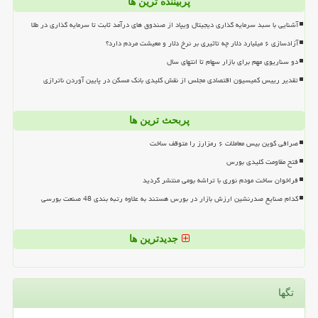
پربیننده ترین ها
آشنایی با سبد سرمایه گذاری دیجیتال ویپاد از صندوق های درآمد ثابت تا سرمایه گذاری در طلا
آزادسازی ۶ میلیارد دلار چه تاثیری بر نرخ دلار و معیشت مردم دارد؟
دو سناریوی مهم برای بازار سهام تا انتهای سال
تقدیر رییس کمیسیون اقتصادی مجلس از نقش کلیدی بانک مسکن در پایین آوردن ناترازی
پربحث ترین ها
صرافی کوین بیس معاملات ۶ رمزارز را متوقف ساخت
فتح مقاومت کلیدی بورس
فراخوان ساخت مودم نوری با تراشه بومی منتشر گردید
کدام صنایع صدرنشین ارزش بازار در بورس هستند به علاوه رتبه بندی 48 صنعت بورسی
جدیدترین ها
تگها