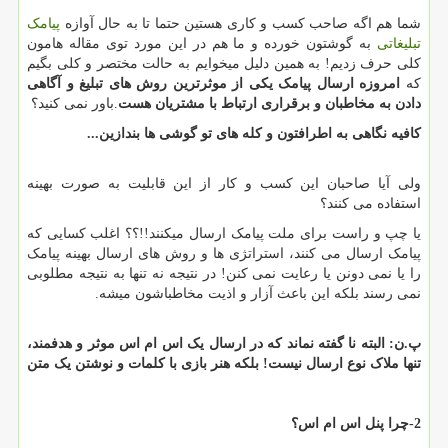
شما هم اگه صاحب کسب و کاری هستین حتما تا به حال آوازه
پیامک
تبلیغاتی
به گوشتون خورده و ما هم در این مورد توی مقاله هامون
کلی حرف زدیم! به همین دلیل میخوایم به حالت مختصر و کلی بگیم
که
امروزه ارسال پیامک یکی از موثرترین روش های تبلیغ و آگاهی
دادن به مخاطبان و برقراری ارتباط با مشتریان هست
.باور نمی کنید؟
کافیه نگاهی به اطرافتون و کله های تو گوشی ها بندازین...
ولی آیا صاحبان این کسب و کار از این قابلیت به صورت بهینه
استفاده می کنند؟
یا چپ و راست برای ملت پیامک ارسال میکنند!!؟؟ اغلب کسایی که
پیامک ارسال می کنند، استراتژی ها و روش های ارسال بهینه پیامک
را یا نمی دونن یا رعایت نمی کنن! در نتیجه نه تنها به نتیجه مطلوبی
نمی رسند بلکه این باعث آزار و اذیت مخاطباشون میشه.
پ.ن: البته نا گفته نماند که در ارسال یک اس ام اس موثر و هدفمند،
تنها ملاک نوع ارسال نیست! بلکه هنر بازی با کلمات و نوشتن یک متن
2-چرا پنل اس ام اس؟