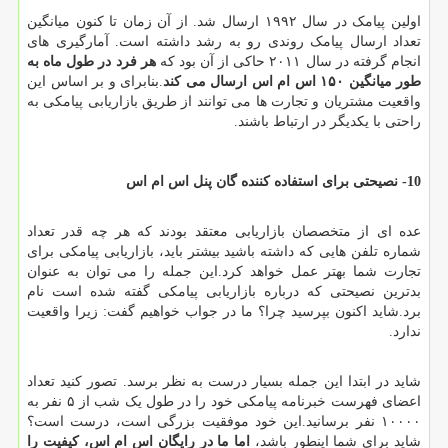
اولین پیامک در سال ۱۹۹۲ ارسال شد. از آن زمان تا کنون میانگین
تعداد ارسال پیامک روندی رو به رشد داشته است. آمارگیری های
انجام گرفته در سال ۲۰۱۱ حاکی از آن بود که
هر فرد در طول ماه به
طور میانگین
۱۵۰ اس ام اس ارسال می کند
.بنابرای و بر اساس این
واقعیت مشتریان و تجارت ها می توانند از طریق بازاریابی پیامکی به
راحتی با یکدیگر در ارتباط باشند.
10- نصیحتی برای استفاده کننده گان پنل اس ام اس
عده ای از متخصصان بازاریابی معتقد بودند که هر چه قدر تعداد
شماره تلفن هایی که داشته باشید بیشتر باید، بازاریابی پیامکی برای
تجارت شما بهتر عمل خواهد کرد.این جمله را می توان به عنوان
بدترین نصیحتی که درباره بازاریابی پیامکی گفته شده است نام
برد.شاید اکنون بپرسید چرا؟ ما در جواب خواهیم گفت: زیرا واقعیت
ندارد.
شاید در ابتدا این جمله بسیار درست به نظر برسد. تصور کنید تعداد
اعضای فهرست خبرنامه پیامکی خود را در طول یک شب از ۵ نفر به
۱۰۰۰۰ نفر برسانید.این خود موفقیت بزرگی است، درست است؟
شاید برای شما اینطور باشد،
اما ما در رایگان اس ام اس، کیفیت را