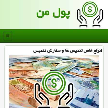
پول من
منو
انواع خاص تندیس ها و سفارش تندیس