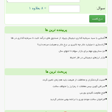
سوال:
= ۸ بعلاوه ۱
پربیننده ترین ها
آشنایی با سبد سرمایه گذاری دیجیتال ویپاد از صندوق های درآمد ثابت تا سرمایه گذاری در طلا
آزادسازی ۶ میلیارد دلار چه تاثیری بر نرخ دلار و معیشت مردم دارد؟
دو سناریوی مهم برای بازار سهام تا انتهای سال
بازار ارزهای دیجیتالی در فاز احتیاط
پربحث ترین ها
امنیت گردشگران و محافظت از طبیعت باید هم زمان تامین گردد
صرافی کوین بیس معاملات ۶ رمزارز را متوقف ساخت
فتح مقاومت کلیدی بورس
فراخوان ساخت مودم نوری با تراشه بومی منتشر گردید