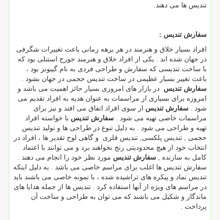
تندیس ها می دهند.
سفارش تندیس :
افراد بسیار خلاق و هنرمند در هر برهه زمانی باعث تغییرات شگرفی
در جهان شده اند . یکی از افراد خلاق و هنرمند جورج استنلی بود که
با ساخت تندیسی که سفارش و طراحی فردی به نام گیبونز بود ،
باعث تغییر بسیار عظیمی در ساخت تندیس حجمی در جهان بشود .
سفارش تندیس
در بازار های امروزی بسیار حائز اهمیت می باشد و
امروزه برای بسیاری از مراسمات به عنوان هدیه به افراد تقدیم می
شود .
سفارش تندیس
از سوی افراد اتفاق می افتد و نیز برای
مراسمات خاصی تهیه می شود .
سفارش تندیس
با خواسته افراد
تهیه و طراحی می شود . به دلیل تنوع در طراحی ها و تولید تندیس
حجمی , تندیس پلکسی, تندیس فلزی و گاهی لوح تقدیر ها ، افراد در
انتخاب خود از هیچ محدودیتی رنج نخواهند برد و می توانند با اعتماد
کامل به سازنده ,
سفارش تندیس
مورد نظر خود را انجام می دهند .
سفارش تندیس ها اغلب برای مراسم خاصی می باشد . به دلیل اینکه
تندیس نماد و پیکره های تراشیده شده ، با نمونه خاصی می باشند باید
در مراسم های ویژه از آنها استفاده کرد . تندیس ها از جمله هدایا های
ماندگار و شکیل می باشند که می توان به طراحی و ساخت آن
پرداخت .