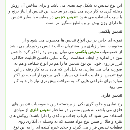
این نوع تندیس به شکل چند بعدی می باشد و برای ساختن آن روش
ریخته گری به کار برده می شود. در ساخت این تندیس از آلیاژ برنج و
یا سرب استفاده می شود.
تندیس حجمی
در مقایسه با سایر تندیس
ها دارای وزن بیش تر و بالطبع سنگین تر است.
تندیس پلکسی
نمونه ای خاص در بین انواع تندیس ها محسوب می شود و از
محبوبیت بسیار زیادی بین مشتریان طالب تندیس برخوردار می باشد.
از خصوصیات
تندیس پلکسی
می توان این موارد را ذکر کرد: داشتن
تنوع در اندازه ی ابعاد، ضخامت، رنگ، سایز، داشتن قابلیت حکاکی
لیزر بر روی خود. این نوع تندیس ها را هم در انواع شفاف و هم به
صورت مات می سازند. به دلیل این که ماده ی به کار رفته در این
نوع تندیس از قابلیت انعطاف بسیار بالایی برخوردار است، در اکثر
موارد برای طراحی هایی که به ظرافت بیش تری نیاز دارند به کار
می رود.
تندیس فلزی
رخ نمایی و جلوه گری یکی از برجسته ترین خصوصیات تندیس های
فلزی می باشد، به همین منظور در ساختار
تندیس فلزی
از موادی
استفاده می شود که بازتاب جذاب و نافذی را دارا باشند؛ روکش های
نقره و طلا از همین نوع مواد هستند که به وسیله ی آبکاری روی
قطعات تندیس قرار می گیرند و جلای خیره کننده ای را به این نوع