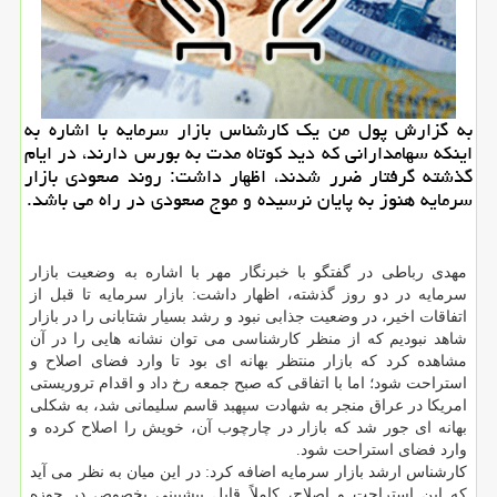
به گزارش پول من یك كارشناس بازار سرمایه با اشاره به
اینكه سهامدارانی كه دید كوتاه مدت به بورس دارند، در ایام
گذشته گرفتار ضرر شدند، اظهار داشت: روند صعودی بازار
سرمایه هنوز به پایان نرسیده و موج صعودی در راه می باشد.
مهدی رباطی در گفتگو با خبرنگار مهر با اشاره به وضعیت بازار
سرمایه در دو روز گذشته، اظهار داشت: بازار سرمایه تا قبل از
اتفاقات اخیر، در وضعیت جذابی نبود و رشد بسیار شتابانی را در بازار
شاهد نبودیم كه از منظر كارشناسی می توان نشانه هایی را در آن
مشاهده كرد كه بازار منتظر بهانه ای بود تا وارد فضای اصلاح و
استراحت شود؛ اما با اتفاقی كه صبح جمعه رخ داد و اقدام تروریستی
امریكا در عراق منجر به شهادت سپهبد قاسم سلیمانی شد، به شكلی
بهانه ای جور شد كه بازار در چارچوب آن، خویش را اصلاح كرده و
وارد فضای استراحت شود.
كارشناس ارشد بازار سرمایه اضافه كرد: در این میان به نظر می آید
كه این استراحت و اصلاح، كاملاً قابل پیشبینی بخصوص در حوزه