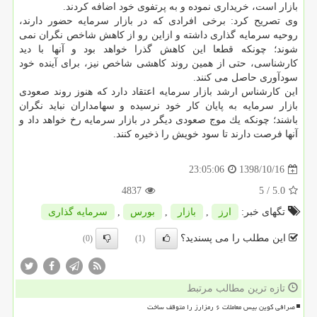
بازار است، خریداری نموده و به پرتفوی خود اضافه كردند.
وی تصریح كرد: برخی افرادی كه در بازار سرمایه حضور دارند،
روحیه سرمایه گذاری داشته و ازاین رو از كاهش شاخص نگران نمی
شوند؛ چونكه قطعا این كاهش گذرا خواهد بود و آنها با دید
كارشناسی، حتی از همین روند كاهشی شاخص نیز، برای آینده خود
سودآوری حاصل می كنند.
این كارشناس ارشد بازار سرمایه اعتقاد دارد كه هنوز روند صعودی
بازار سرمایه به پایان كار خود نرسیده و سهامداران نباید نگران
باشند؛ چونكه یك موج صعودی دیگر در بازار سرمایه رخ خواهد داد و
آنها فرصت دارند تا سود خویش را ذخیره كنند.
1398/10/16
23:05:06
4837
/ 5
5.0
تگهای خبر:
ارز
,
بازار
,
بورس
,
سرمایه گذاری
این مطلب را می پسندید؟
(0)
(1)
تازه ترین مطالب مرتبط
صرافی کوین بیس معاملات ۶ رمزارز را متوقف ساخت