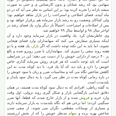
سهامی بود كه رشد شتابان و بدون كارشناس ی و حتی به صورت
سفته بازانه را تجربه كرده بود؛ بر این اساس به نظر می آید كه در دو
ماه آینده، فضای اصلاحی و استراحت را در بازار شاهد خواهیم بود؛
ولی كماكان وضعیت رو به رشد بازار سرمایه هم برقرار خواهد بود و
پس از اصلاحات و استراحت، احتمالاً بار دیگر وارد یك فضای رشد در
اواخر سال ۹۸ و اواسط سال ۹۹ خواهیم شد.
وی خاطرنشان كرد: یك واقعیت در بازار سرمایه وجود دارد و آن
اینكه بسیاری سفارش می كنند كه سهامداران وارد فضای هیجانی
نشوند، اما باید به این نكته توجه داشت كه اگر
بازار
، یك هفته و یا دو
هفته روند منفی را سپری كند، سهامداران با ضرر روبرو شده و بالغ
بر ۴۰ درصد از دارایی خویش را از دست می دهند؛ این در شرایطی
است كه باید توجه داشت كه هر فردی روش سرمایه گذاری خاص
خویش را دارد و باید دید كه آیا یك فرد، با دید كوتاه مدت به این
كاهش شاخص نگاه می كند و محاسبات ضرر و زیان یا سود خویش را
در بازه زمانی كوتاه مدت در نظر می گیرد، یا به دنبال سود پایدار و
بلندمدت است.
به گفته رباطی، افرادی كه به دنبال سود كوتاه مدت هستند، در همان
دقایق ابتدایی بازگشایی بازار و شكل گیری روند نزولی، اول وقت
وارد خرید و
فروش
شده و از بازار خارج شدند كه قطعا، آنها ضرر
سنگینی كردند؛ اما برخی هم كه نگاه بلندمدت به بازار سرمایه دارند
و بسیاری از نوسانات مقطعی، نگران نمی شوند، از منفی شدن
شاخص بهره برده و
سهام
مدنظر خویش را كه از بخش ارزشمند