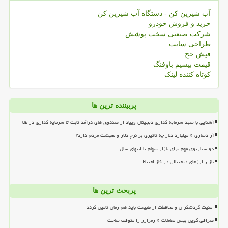
آب شیرین کن - دستگاه آب شیرین کن
خرید و فروش خودرو
شرکت صنعتی سخت پوشش
طراحی سایت
فیش حج
قیمت بیسیم باوفنگ
کوتاه کننده لینک
پربیننده ترین ها
آشنایی با سبد سرمایه گذاری دیجیتال ویپاد از صندوق های درآمد ثابت تا سرمایه گذاری در طلا
آزادسازی ۶ میلیارد دلار چه تاثیری بر نرخ دلار و معیشت مردم دارد؟
دو سناریوی مهم برای بازار سهام تا انتهای سال
بازار ارزهای دیجیتالی در فاز احتیاط
پربحث ترین ها
امنیت گردشگران و محافظت از طبیعت باید هم زمان تامین گردد
صرافی کوین بیس معاملات ۶ رمزارز را متوقف ساخت