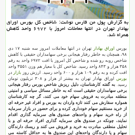
به گزارش پول من فارس نوشت: شاخص كل بورس اوراق
بهادار تهران در انتها معاملات امروز با ۶۹۷۲ واحد كاهش
همراه شد.
بورس
اوراق بهادار
تهران در انتها معاملات امروز سه شنبه ۱۷ دی
۹۸، همچنان به خاطر رفتار هیجانی برخی سهامداران حقیقی با كاهش
شاخص روبه رو شده و شاخص كل امروز با افت ۶۹۷۲ واحد به رقم
۳۵۸ هزار و ۸۴۳ واحد رسید. شاخص كل با معیار هم وزن ۳۵۵۱ واحد
افت كرده و به رقم ۱۰۹ هزار و ۶۰۰ واحد رسید. ارزش روز
بازار
در
بورس
اوراق بهادار تهران به بیشتر از هزار و ۳۰۸ تریلیون تومان
رسید.
به گفته كارشناسان، دلیل ریزش شاخص بورس رفتار هیجانی
برخی سهامداران حقیقی است كه به خاطر مسائل سیاسی و امنیتی
منطقه مبادرت به فروش سهام خود می كنند، گر چه كارشناسان
همواره سفارش می كنند تازه واردان به بورس و افراد غیر حرفه ای
از خرید مستقیم سهام خودداری كرده و برای حضور در بازار سرمایه
از راه خرید سهام و واحدهای صندوق های سرمایه گذاری اقدام
نمایند، چونكه در صندوق های سرمایه گذاری افراد حرفه ای و با
تحلیل منطقی مبادرت به خرید و فروش می كنند و ریسك دارندگان
سهام و یا دارندگان واحدهای این صندوق ها به حداقل كاسته می