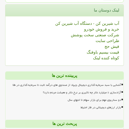
لینک دوستان ما
آب شیرین کن - دستگاه آب شیرین کن
خرید و فروش خودرو
شرکت صنعتی سخت پوشش
طراحی سایت
فیش حج
قیمت بیسیم باوفنگ
کوتاه کننده لینک
پربیننده ترین ها
آشنایی با سبد سرمایه گذاری دیجیتال ویپاد از صندوق های درآمد ثابت تا سرمایه گذاری در طلا
آزادسازی ۶ میلیارد دلار چه تاثیری بر نرخ دلار و معیشت مردم دارد؟
دو سناریوی مهم برای بازار سهام تا انتهای سال
بازار ارزهای دیجیتالی در فاز احتیاط
پربحث ترین ها