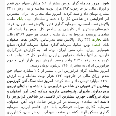
شود.
امروز معامله گران بورس بیشتر از ۵.۱ میلیارد سهام حق تقدم
و اوراق مالی در چارچوب ۳۹۳ هزار نوبت معامله و به ارزش ۲۴۱۱
میلیارد تومان داد و ستد كردند. امروز نماد مخابرات ایران، بیشترین
اثر افزایشی در شاخص كل را داشته و نمادهای مپنا،
بانك
ملت،
پالایش نفت اصفهان، سرمایه گذاری غدیر، پالایش نفت تهران، فولاد
خوزستان بیشترین اثر كاهشی در شاخص كل بورس را داشته اند.
نمادهای پربیننده مربوط به بانك ملت با قیمت هر سهم ۵۴۶۹ ریال،
بانك
تجارت
۴۳۴ ریال، پالایش نفت بندرعباس، پالایش نفت اصفهان،
بانك
اقتصاد
نوین، سایپا، سرمایه گذاری سایپا، سرمایه گذاری صنایع
شیمیایی ایران، ملی مس ایران، بوده اند. به گزارش خبرگزاری
فارس، در انتها معاملات فرابورس ایران شاخص كل ۱۱۲ واحد افت
كرده و به رقم ۴۶۳۰ واحد رسید. ارزش روز بازار اول و دوم
فرابورس ایران به بیشتر از ۲۶۶ تریلیون تومان رسید.
امروز معامله گران فرابورس ایران بیشتر از ۲.۵ میلیارد سهام حق
تقدم اوراق مالی در چارچوب ۲۴۲ هزار نوبت معامله و به ارزش
۱۲۹۰ میلیارد تومان داد و ستد كردند.
امروز نماد سنگ آهن گهرزمین
بیشترین اثر تقویتی در شاخص فرابورس را داشته و نمادهای نیروی
برق دماوند، مادیران، پتروشیمی مارون، میدكو، ذوب آهن اصفهان و
مولد نیروگاهی جهرم، بیشترین اثر كاهشی در شاخص فرابورس را
داشته اند.
نمادهای پربیننده در فرابورس شامل ذوب آهن اصفهان،
سرمایه گذاری میراث فرهنگی، بانك دی، قاسم ایران، سرمایه
گذاری مسكن الوند، كشت و صنعت شهداب ناب خراسان، كشاورزی