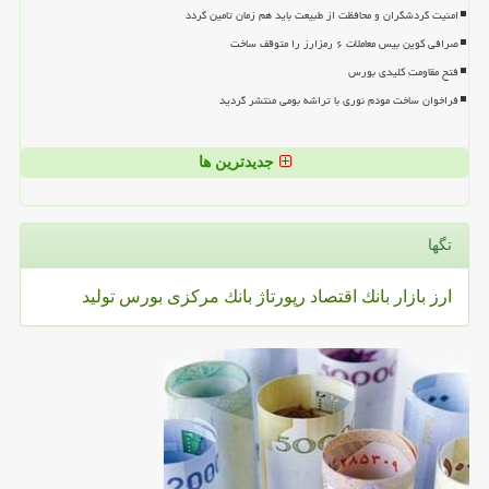
امنیت گردشگران و محافظت از طبیعت باید هم زمان تامین گردد
صرافی کوین بیس معاملات ۶ رمزارز را متوقف ساخت
فتح مقاومت کلیدی بورس
فراخوان ساخت مودم نوری با تراشه بومی منتشر گردید
جدیدترین ها
تگها
ارز
بازار
بانك
اقتصاد
رپورتاژ
بانك مركزی
بورس
تولید