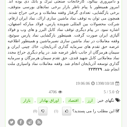
و دامپروری بینالود، كارخانجات صنعتی تبرك و بانك دی بوده اند.
امروز همینطور با پیام ناظر بازار برخی نمادهای بورسی متوقف،
برخی بازگشایی، تعدادی گرفتار وقفه معاملات و برخی حراج شدند.
همچون می توان به توقف نماد ماشین سازی اراك، نماد ایران ارقام،
شركت محصولات بین المللی شوینده پارس، فولاد مباركه اصفهان،
اشاره نمود. در پیام دیگری توقف نماد كابل البرز و های وب و فولاد
آلیاژی ایران صورت گرفت. همینطور بازگشایی نماد پارس سوئیچ،
وقفه معاملات در نماد ماشین سازی نصیرماشین و همینطور اطلاعیه
عرضه حق تقدم های سرمایه گذاری آذربایجان، خاك چینی ایران و
سیمان هرمزگان از جانب ناظر عرضه شد. در پیام دیگری حراج مجدد
نماد معاملاتی كابل شهید قندی، حق تقدم سیمان هرمزگان و سرمایه
گذاری توسعه آذربایجان انجام شد. وقفه معاملات نماد واسپاری ملت
انجام شد.
۲۲۳۲۲۹
1398/10/18
19:06:06
4706
/ 5
5.0
تگهای خبر:
ارز
,
اقتصاد
,
اوراق بهادار
,
بازار
این مطلب را می پسندید؟
(0)
(1)