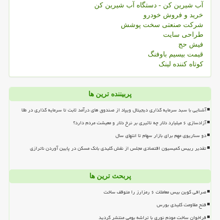
آب شیرین کن - دستگاه آب شیرین کن
خرید و فروش خودرو
شرکت صنعتی سخت پوشش
طراحی سایت
فیش حج
قیمت بیسیم باوفنگ
کوتاه کننده لینک
پربیننده ترین ها
آشنایی با سبد سرمایه گذاری دیجیتال ویپاد از صندوق های درآمد ثابت تا سرمایه گذاری در طلا
آزادسازی ۶ میلیارد دلار چه تاثیری بر نرخ دلار و معیشت مردم دارد؟
دو سناریوی مهم برای بازار سهام تا انتهای سال
تقدیر رییس کمیسیون اقتصادی مجلس از نقش کلیدی بانک مسکن در پایین آوردن ناترازی
پربحث ترین ها
صرافی کوین بیس معاملات ۶ رمزارز را متوقف ساخت
فتح مقاومت کلیدی بورس
فراخوان ساخت مودم نوری با تراشه بومی منتشر گردید