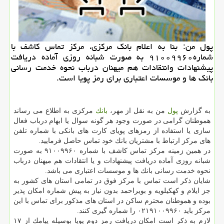
پول من: بنا به اعلام بانك مركزی، مركز تماس كاشف با
شماره۹۱۰۰۹۹۶۰ به صورت شبانه روزی آماده دریافت
پیشنهادات وانتقادات هم میهنان درباب نحوه خدمت رسانی
بانك ها و موسسات اعتباری برای رمز پویا است.
به گزارش
پول
من به نقل از مهر،
بانك
مركزی به اطلاع می رساند
هموطنان گرامی در صورت وجود هر گونه سوال یا ابهام درباب فعال
سازی یا استفاده از رمزهای پویای كارت های بانكی با شماره تلفن
های مركز ارتباط با مشتریان بانك خود تماس حاصل فرمایید.
در همین زمینه مركز تماس كاشف با شماره ۹۱۰۰۹۹۶۰ به صورت
شبانه روزی آماده دریافت پیشنهادات و یا انتقادات هم میهنان درباب
نحوه خدمت رسانی بانك ها و موسسات اعتباری می باشد.
شایان ذكر است تماس با مركز فوق در تمامی استان های كشور به
جز ایلام و كهكیلویه و بویراحمد بدون نیاز به پیش شماره امكان پذیر
بوده و هموطنان محترم ساكن در استان های مذكور برای تماس با این
مركز باید ۰۲۱۹۱۰۰۹۹۶۰ را شماره گیری كنند.
لازم به ذكر است امكان دریافت رمز دوم پویا بوسیله پیامك از ۱۷