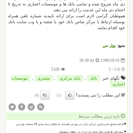
دی ماه شروع شده و تمامی بانك ها و موسسات اعتباری به تدریج تا
اختتام دی ماه این خدمت را ارائه می دهند.
هموطنان گرامی لازم است برای ارائه تاییدیه شماره تلفن همراه
بوسیله ارتباط با مركز تماس بانك خود یا شعبه و یا وب سایت بانك
خود اقدام نمایند.
منبع:
پول من
1398/10/19
20:30:42
5328
/ 5
5.0
تگهای خبر:
بانك
,
بانك مركزی
,
مشتری
,
موسسات
اعتباری
این مطلب را می پسندید؟
(0)
(1)
تازه ترین مطالب مرتبط
کدام صنایع صدرنشین ارزش بازار در بورس هستند به علاوه رتبه بندی 48 صنعت بورسی
پیشرفت ظرفیت بانک صادرات ایران در اعطای تسهیلات