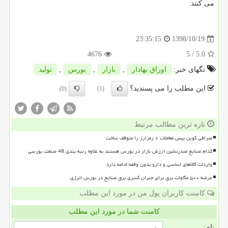
می كنند.
1398/10/19
23:35:15
4676
/ 5
5.0
تگهای خبر:
اوراق بهادار
,
بازار
,
بورس
,
تولید
این مطلب را می پسندید؟
(0)
(1)
تازه ترین مطالب مرتبط
صرافی کوین بیس معاملات ۶ رمزارز را متوقف ساخت
کدام صنایع صدرنشین ارزش بازار در بورس هستند به علاوه رتبه بندی 48 صنعت بورسی
واردات کالاهای اساسی و دارو بدون وقفه ادامه دارد
عرضه ۵۰۰ مگاوات برق برای جبران کسری برق صنایع در بورس انرژی
کامنت کاربران پول من در مورد این مطلب
کامنت شما در مورد این مطلب
نام: