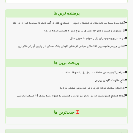
پربیننده ترین ها
آشنایی با سبد سرمایه گذاری دیجیتال ویپاد از صندوق های درآمد ثابت تا سرمایه گذاری در طلا
آزادسازی ۶ میلیارد دلار چه تاثیری بر نرخ دلار و معیشت مردم دارد؟
دو سناریوی مهم برای بازار سهام تا انتهای سال
تقدیر رییس کمیسیون اقتصادی مجلس از نقش کلیدی بانک مسکن در پایین آوردن ناترازی
پربحث ترین ها
صرافی کوین بیس معاملات ۶ رمزارز را متوقف ساخت
فتح مقاومت کلیدی بورس
فراخوان ساخت مودم نوری با تراشه بومی منتشر گردید
کدام صنایع صدرنشین ارزش بازار در بورس هستند به علاوه رتبه بندی 48 صنعت بورسی
جدیدترین ها