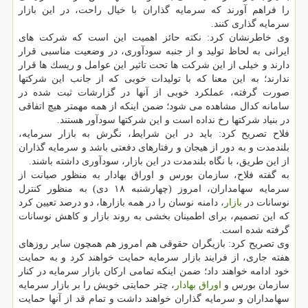
را فراهم آورند كه سرمایه گذاران با خیال راحت، در این بازار
سرمایه گذاری كنند.
وی خاطرنشان كرد: نكته حائز اهمیت این است كه شركت های
ایرانی به لحاظ تولید و از جنبه سودآوری، در وضعیت مناسبی قرار
دارند و خیلی از این شركت ها تحت تاثیر این عوامل و ریسك ها قرار
ندارند؛ به این معنا كه با تولیدات خوبی كه از جانب این شركتها
صورت گرفته، عملكرد خوبی از آنها در گزارشات ثبت شده در
سامانه كدال مشاهده می شود؛ ضمن اینكه از همه مهمتر هیچ اتفاقی
در بنیاد شركتها رخ نداده است و این شركتها سودآور هستند.
فلاح تصریح كرد: باید در این شرایط، نگرش به بازار سرمایه،
بلندمدت و به دور از هیجان و رفتارهای دفعتی باشد و سرمایه گذاران
از این طریق، با نگاه بلندمدت در این بازار، سودآوری داشته باشند.
به گفته فلاح، سازمان بورس و اوراق بهادار به منظور صیانت از
سرمایه سهامداران، امروز (چهارشنبه ۱۸ دی) به منظور كنترل
نوسانات در
بازار
، دامنه نوسان را در همه بازارها، دو درصد تعیین كرد
كه این تصمیم، برای اطمینان بخشی به روند بازار و كاهش نوسانات
گرفته شده است.
وی تصریح كرد: بازیگران حقوقی هم امروز هم همچون سایر روزهای
هفته جاری، از فرایند بازار سرمایه حمایت خواهند كرد و به حمایت
خود ادامه خواهند داد؛ ضمن اینكه تمامی اركان بازار سرمایه در كنار
سازمان بورس و
اوراق بهادار
، چتر حمایتی خویش را بر بازار سرمایه
سهامداران و سرمایه گذاران خواهند داشت و تمام قد از آنها حمایت