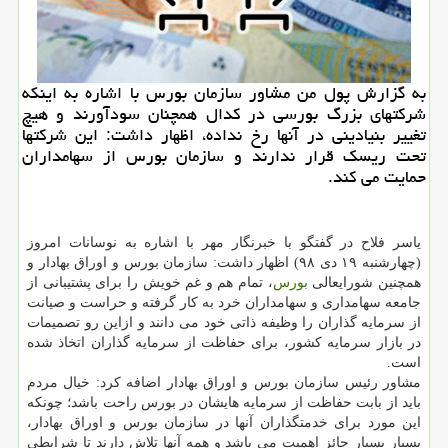
به گزارش پول من مشاور سازمان بورس با اشاره به اینكه
شركتهای بزرگ بورسی در كدال همچنان سودآورند و هیچ
تغییر بنیادینی در آنها رخ نداده، اظهار داشت: این شركتها
تحت ریسك قرار ندارند و سازمان بورس از سهامداران
حمایت می كند.
یاسر فلاح در گفتگو با خبرنگار مهر با اشاره به نوسانات امروز
(چهارشنبه ۱۹ دی ۹۸) اظهار داشت: سازمان بورس و اوراق بهادار و
همچنین شورایعالی
بورس
، تمام هم و غم خویش را برای پشتیبانی از
جامعه سهامداری و سهامداران خرد به كار گرفته و حراست و صیانت
از سرمایه گذاران را وظیفه ذاتی خود می دانند و ازاین رو تصمیمات
در بازار سرمایه كشور، برای حفاظت از سرمایه گذاران اتخاذ شده
است.
مشاور رئیس سازمان بورس و اوراق بهادار اضافه كرد: خیال مردم
باید از بابت حفاظت از سرمایه هایشان در بورس راحت باشد؛ چونكه
این مورد برای خدمتگذاران آنها در سازمان بورس و اوراق بهادار،
بسیار بسیار حائز اهمیت می باشد و همه آنها تلاش دارند تا شرایطی