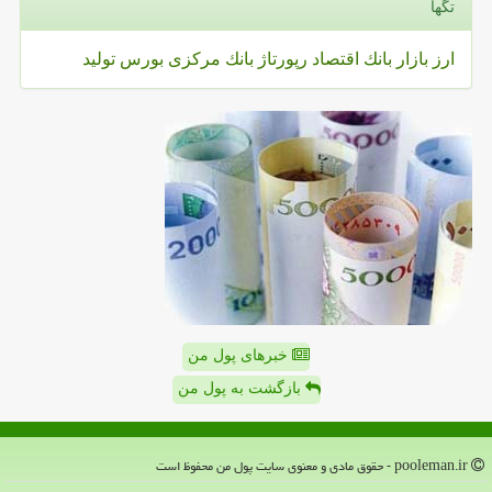
تگها
ارز
بازار
بانك
اقتصاد
رپورتاژ
بانك مركزی
بورس
تولید
خبرهای پول من
بازگشت به پول من
pooleman.ir - حقوق مادی و معنوی سایت پول من محفوظ است