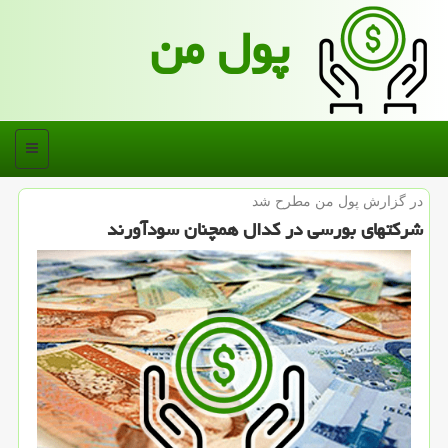
پول من
منو
در گزارش پول من مطرح شد
شركتهای بورسی در كدال همچنان سودآورند