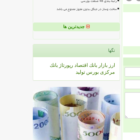
رتبه بندی 48 صنعت بورسی
ساخت وساز در جنگل بدون مجوز ممنوع می باشد
جدیدترین ها
تگها
ارز
بازار
بانك
اقتصاد
رپورتاژ
بانك
مركزی
بورس
تولید