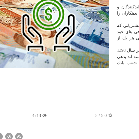
دكنندگان و
بدهكاران را
شتریانی كه
ی های خود
ی هر یك از
بر طبق این طرح كه از تاریخ 9 دی ماه شروع شده و تا آخر سال 1398
ته اند بدهی
ه شعب بانك
4713
/ 5
5.0