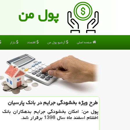
پول من
صفحه اصلی
آرشیو پول من
اقتصاد
بازار
طرح ویژه بخشودگی جرایم در بانك پارسیان
پول من: امكان بخشودگی جرایم بدهكاران بانك پ
اختتام اسفند ماه سال 1398 برقرار شد.