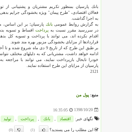
بانك پارسیان بمنظور تكریم مشتریان و پشتیبانی از تولی
فعالان اقتصادی، "طرح پیمان" ویژه بخشودگی جرایم بدهی 
به اجرا گذاشت.
به گزارش روابط عمومی
بانك
پارسیان؛ بر این اساس، م
در سررسید مقرر نسبت به
پرداخت
اقساط و تسویه بده
اقدام نكرده اند، می توانند با پرداخت و تسویه كل بده
قراردادها از مزایای بخشودگی مزبور بهره مند شوند.
ادامه خواهد داشت، مشتریانی كه به دلیلهای مختلف نتوانس
خودرا تابحال بازپرداخت نمایند، می توانند با مراجعه ب
پارسیان از مزایای این طرح استفاده نمایند.
2121
منبع:
پول من
1398/10/20
16:35:05
تگهای خبر:
اقتصاد
,
بانك
,
پرداخت
,
تولید
این مطلب را می پسندید؟
(0)
(1)