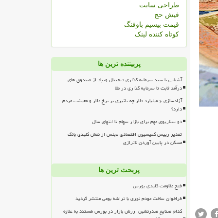
طراحی سایت
فیش حج
قیمت بیسیم باوفنگ
کوتاه کننده لینک
پربیننده ترین ها
آشنایی با سبد سرمایه گذاری دیجیتال ویپاد از صندوق های
درآمد ثابت تا سرمایه گذاری در طلا
آزادسازی ۶ میلیارد دلار چه تاثیری بر نرخ دلار و معیشت مردم
دارد؟
دو سناریوی مهم برای بازار سهام تا انتهای سال
تقدیر رییس کمیسیون اقتصادی مجلس از نقش کلیدی بانک
مسکن در پایین آوردن ناترازی
پربحث ترین ها
فتح مقاومت کلیدی بورس
فراخوان ساخت مودم نوری با تراشه بومی منتشر گردید
کدام صنایع صدرنشین ارزش بازار در بورس هستند به علاوه