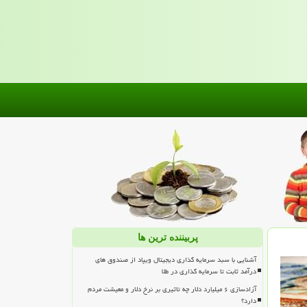
پربیننده ترین ها
آشنایی با سبد سرمایه گذاری دیجیتال ویپاد از صندوق های
درآمد ثابت تا سرمایه گذاری در طلا
آزادسازی ۶ میلیارد دلار چه تاثیری بر نرخ دلار و معیشت مردم
دارد؟