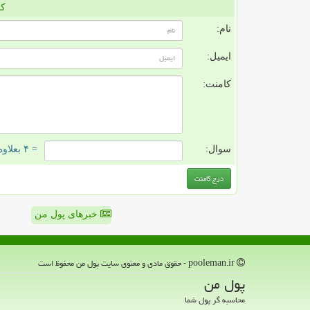
کا
نام:
ایمیل:
کامنت:
سوال:
= ۴ بعلاوه ۱
خبرهای پول من
pooleman.ir - حقوق مادی و معنوی سایت پول من محفوظ است
پول من
محاسبه گر پول شما