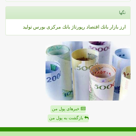
تگها
ارز
بازار
بانك
اقتصاد
رپورتاژ
بانك مركزی
بورس
تولید
خبرهای پول من
بازگشت به پول من