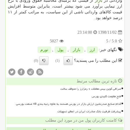
وارداتی در
بازار
از قیمتی كه برمبنای محاسبه حقوق ورودی با نرخ
ارز نیمایی برآورد می شود بیشتر است، بنابراین متوسط افزایش
قیمت كالاهای وارداتی ناشی از این سیاست، به مراتب كمتر از ۱۱
درصد خواهد بود.
1398/11/02
23:14:00
5027
/ 5
5.0
تگهای خبر:
ارز
,
بازار
,
پول
,
تورم
این مطلب را می پسندید؟
(0)
(1)
تازه ترین مطالب مرتبط
صرافی کوین بیس معاملات ۶ رمزارز را متوقف ساخت
فتح مقاومت کلیدی بورس
کدام صنایع صدرنشین ارزش بازار در بورس هستند به علاوه رتبه بندی 48 صنعت بورسی
پیشرفت ظرفیت بانک صادرات ایران در اعطای تسهیلات
کامنت کاربران پول من در مورد این مطلب