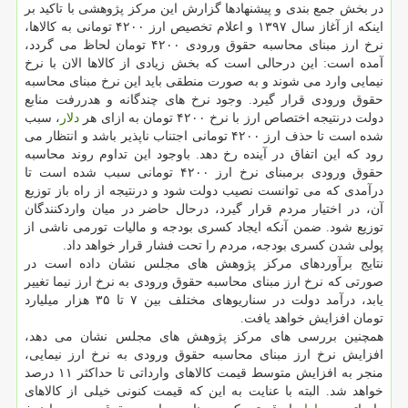
در بخش جمع بندی و پیشنهادها گزارش این مركز پژوهشی با تاكید بر
اینكه از آغاز سال ۱۳۹۷ و اعلام تخصیص ارز ۴۲۰۰ تومانی به كالاها،
نرخ ارز مبنای محاسبه حقوق ورودی ۴۲۰۰ تومان لحاظ می گردد،
آمده است: این درحالی است كه بخش زیادی از كالاها الان با نرخ
نیمایی وارد می شوند و به صورت منطقی باید این نرخ مبنای محاسبه
حقوق ورودی قرار گیرد. وجود نرخ های چندگانه و هدررفت منابع
دولت درنتیجه اختصاص ارز با نرخ ۴۲۰۰ تومان به ازای هر
دلار
، سبب
شده است تا حذف ارز ۴۲۰۰ تومانی اجتناب ناپذیر باشد و انتظار می
رود كه این اتفاق در آینده رخ دهد. باوجود این تداوم روند محاسبه
حقوق ورودی برمبنای نرخ ارز ۴۲۰۰ تومانی سبب شده است تا
درآمدی كه می توانست نصیب دولت شود و درنتیجه از راه باز توزیع
آن، در اختیار مردم قرار گیرد، درحال حاضر در میان واردكنندگان
توزیع شود. ضمن آنكه ایجاد كسری بودجه و مالیات تورمی ناشی از
پولی شدن كسری بودجه، مردم را تحت فشار قرار خواهد داد.
نتایج برآوردهای مركز پژوهش های مجلس نشان داده است در
صورتی كه نرخ ارز مبنای محاسبه حقوق ورودی به نرخ ارز نیما تغییر
یابد، درآمد دولت در سناریوهای مختلف بین ۷ تا ۳۵ هزار میلیارد
تومان افزایش خواهد یافت.
همچنین بررسی های مركز پژوهش های مجلس نشان می دهد،
افزایش نرخ ارز مبنای محاسبه حقوق ورودی به نرخ ارز نیمایی،
منجر به افزایش متوسط قیمت كالاهای وارداتی تا حداكثر ۱۱ درصد
خواهد شد. البته با عنایت به این كه قیمت كنونی خیلی از كالاهای