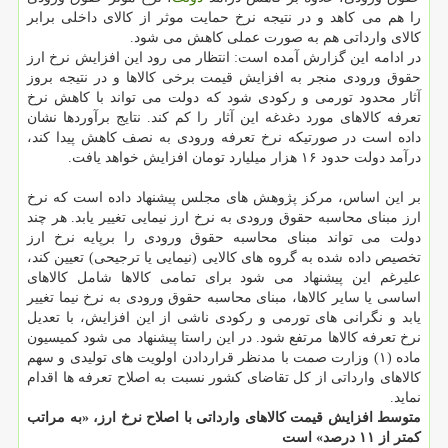
را هم می كاهد و در نتیجه نرخ حمایت موثر از كالای داخلی برابر
كالای وارداتی هم به صورت عملی كاهش می شود.
در ادامه این گزارش آمده است: انتظار می رود این افزایش نرخ ارز
حقوق ورودی منجر به افزایش قیمت برخی كالاها و در نتیجه بروز
آثار محدود تورمی و ركودی شود كه دولت می تواند با كاهش نرخ
تعرفه كالاهای مورد دغدغه این آثار را كم كند. نتایج برآوردها نشان
داده است در صورتیكه نرخ تعرفه ورودی به نصف كاهش پیدا كند،
درآمد دولت حدود ۱۶ هزار میلیارد تومان افزایش خواهد یافت.
بر این اساس، مركز پژوهش های مجلس پیشنهاد داده است كه نرخ
ارز مبنای محاسبه حقوق ورودی به نرخ ارز نیمایی تغییر یابد. هر چند
دولت می تواند مبنای محاسبه حقوق ورودی را برپایه نرخ ارز
تخصیص داده شده به گروه های كالایی (نیمایی یا ترجیحی) تعیین كند،
علیرغم این پیشنهاد می شود برای تمامی كالاها شامل كالاهای
اساسی یا سایر كالاها، مبنای محاسبه حقوق ورودی به نرخ نیما تغییر
یابد و نگرانی های تورمی و ركودی ناشی از این افزایش، با تعدیل
نرخ تعرفه كالاها مرتفع شود. در این راستا پیشنهاد می شود كمیسیون
ماده (۱) وزارت صمت با مدنظر قراردادن اولویت های تولیدی و سهم
كالاهای وارداتی از كل تقاضای كشور نسبت به اصلاح تعرفه ها اقدام
نماید.
متوسط افزایش قیمت كالاهای وارداتی با اصلاح نرخ ارز، «به مراتب
كمتر از ۱۱ درصد» است