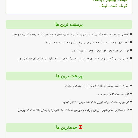
کوتاه کننده لینک
پربیننده ترین ها
آشنایی با سبد سرمایه گذاری دیجیتال ویپاد از صندوق های درآمد ثابت تا سرمایه گذاری در طلا
آزادسازی ۶ میلیارد دلار چه تاثیری بر نرخ دلار و معیشت مردم دارد؟
دو سناریوی مهم برای بازار سهام تا انتهای سال
تقدیر رییس کمیسیون اقتصادی مجلس از نقش کلیدی بانک مسکن در پایین آوردن ناترازی
پربحث ترین ها
صرافی کوین بیس معاملات ۶ رمزارز را متوقف ساخت
فتح مقاومت کلیدی بورس
فراخوان ساخت مودم نوری با تراشه بومی منتشر گردید
کدام صنایع صدرنشین ارزش بازار در بورس هستند به علاوه رتبه بندی 48 صنعت بورسی
جدیدترین ها