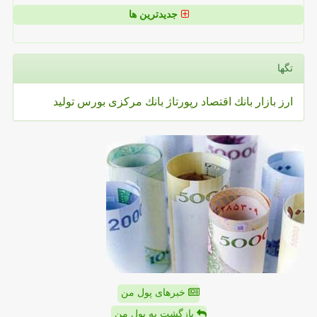
جدیدترین ها
تگها
ارز
بازار
بانك
اقتصاد
رپورتاژ
بانك مركزی
بورس
تولید
خبرهای پول من
بازگشت به پول من