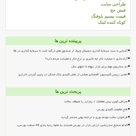
طراحی سایت
فیش حج
قیمت بیسیم باوفنگ
کوتاه کننده لینک
پربیننده ترین ها
آشنایی با سبد سرمایه گذاری دیجیتال ویپاد از صندوق های درآمد ثابت تا سرمایه گذاری در طلا
آزادسازی ۶ میلیارد دلار چه تاثیری بر نرخ دلار و معیشت مردم دارد؟
دو سناریوی مهم برای بازار سهام تا انتهای سال
تقدیر رییس کمیسیون اقتصادی مجلس از نقش کلیدی بانک مسکن در پایین آوردن ناترازی
پربحث ترین ها
صرافی کوین بیس معاملات ۶ رمزارز را متوقف ساخت
فتح مقاومت کلیدی بورس
فراخوان ساخت مودم نوری با تراشه بومی منتشر گردید
کدام صنایع صدرنشین ارزش بازار در بورس هستند به علاوه رتبه بندی 48 صنعت بورسی