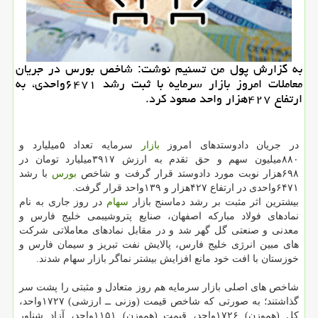
به گزارش پول من تسنیم نوشت: شاخص بورس در جریان
معاملات امروز بازار سرمایه با ثبت رشد ۶۴۷۱واحدی، به
ارتفاع ۴۲۷هزار واحد صعود كرد.
در جریان دادوستدهای امروز
بازار
سرمایه تعداد ۵میلیارد و
۸۸۰میلیون سهم و حق تقدم به ارزش ۳۹۱۷میلیارد تومان در
۶۹۸هزار نوبت مورد دادوستد قرار گرفت و شاخص
بورس
با رشد
۶۴۷۱واحدی در ارتفاع ۴۲۷هزار و ۱۳۹واحد قرار گرفت.
بیشترین اثر مثبت بر رشد دماسنج بازار
سهام
در روز جاری به نام
نمادهای فولاد مباركه اصفهان، صنایع پتروشیبمی خلیج فارس و
معدنی و صنعتی گل گهر شد و در مقابل نمادهای معاملاتی شركت
های مبین انرژی خلیج فارس، پالایش نفت تبریز و سیمان فارس و
خوزستان با افت خود مانع افزایش بیشتر نماگر بازار سهام شدند.
شاخص های اصلی بازار سرمایه هم روز متعادل و مثبتی را پشت سر
گذاشتند؛ به صورتی كه شاخص قیمت (وزنی ــ ارزشی) ۱۷۲۷واحد،
كل (هموزن) ۱۷۲۶واحد، قیمت (هموزن) ۱۱۵۱واحد، آزاد شناور