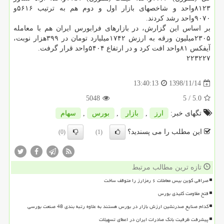
۸۱۲۳واحد و شاخصهای بازار اول و دوم هم به ترتیب ۵۶۱۶و
۹۰۷۰واحد رشد كردند.
بر اساس این گزارش، در بازارهای فرابورس ایران هم با معامله
۲۳۰۵میلیون ورقه به ارزش ۱۷۴۲میلیارد تومان در ۳۹۹هزار نوبت،
آیفكس ۸۱واحد افت كرد و در ارتفاع ۵۴۰۴واحد قرار گرفت.
۲۲۳۲۲۷
1398/11/14
13:40:13
5048
/ 5
5.0
تگهای خبر:
ارز
,
بازار
,
بورس
,
سهام
این مطلب را می پسندید؟
(0)
(1)
تازه ترین مطالب مرتبط
صرافی کوین بیس معاملات ۶ رمزارز را متوقف ساخت
فتح مقاومت کلیدی بورس
کدام صنایع صدرنشین ارزش بازار در بورس هستند به علاوه رتبه بندی 48 صنعت بورسی
پیشرفت ظرفیت بانک صادرات ایران در اعطای تسهیلات