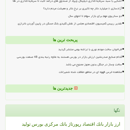
آشنایی با سبد سرمایه گذاری دیجیتال ویپاد از صندوق های درآمد ثابت تا سرمایه گذاری در طلا
آزادسازی ۶ میلیارد دلار چه تاثیری بر نرخ دلار و معیشت مردم دارد؟
دو سناریوی مهم برای بازار سهام تا انتهای سال
تقدیر رییس کمیسیون اقتصادی مجلس از نقش کلیدی بانک مسکن در پایین آوردن ناترازی
پربحث ترین ها
فراخوان ساخت مودم نوری با تراشه بومی منتشر گردید
کدام صنایع صدرنشین ارزش بازار در بورس هستند به علاوه رتبه بندی 48 صنعت بورسی
ساخت وساز در جنگل بدون مجوز ممنوع می باشد
مشاهده خرس قهوه ای در مناطق حفاظت شده شمیرانات
جدیدترین ها
تگها
ارز
بازار
بانك
اقتصاد
رپورتاژ
بانك مركزی
بورس
تولید