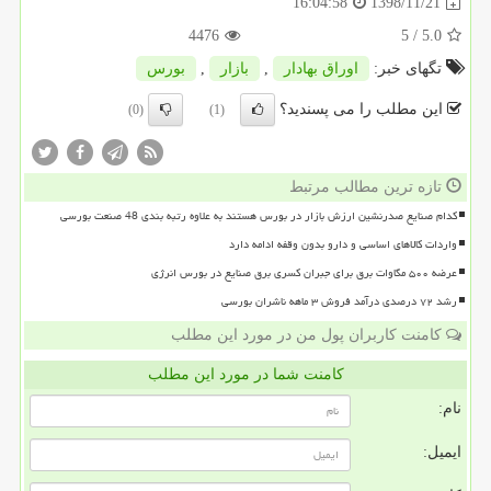
1398/11/21
16:04:58
4476
/ 5
5.0
تگهای خبر:
اوراق بهادار
,
بازار
,
بورس
این مطلب را می پسندید؟
(0)
(1)
تازه ترین مطالب مرتبط
کدام صنایع صدرنشین ارزش بازار در بورس هستند به علاوه رتبه بندی 48 صنعت بورسی
واردات کالاهای اساسی و دارو بدون وقفه ادامه دارد
عرضه ۵۰۰ مگاوات برق برای جبران کسری برق صنایع در بورس انرژی
رشد ۷۲ درصدی درآمد فروش ۳ ماهه ناشران بورسی
کامنت کاربران پول من در مورد این مطلب
کامنت شما در مورد این مطلب
نام:
ایمیل: