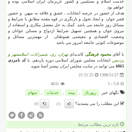
خدمت اسلام و مسلمین و کشور عزیزمان ایران اسلامی بوده و
خواهم بود.
هدف از حضور در عرصه انتخابات ، عشق و علاقه به میهن و حضور
قشر جوان و ایجاد تحول و بازنگری در قوه مقننه مطابق با شرایط و
مسائل روز جامعه می باشد. کمک به حل معضل بیکاری و استفاده از
نیروی جوان و همچنین تسهیل شرایط ازدواج و مسکن جوانان و
وضعیت اقتصادی و معیشتی هموطنان از مهمترین مسائل و
موضوعات کنونی جامعه امروز می باشد.
با آقای
محمود فرهنگی
کاندیدای
تهران، ری، شمیرانات، اسلامشهر و
پردیس
انتخابات مجلس شورای اسلامی دوره یازدهم، با
کد نامزدی
6865
می توانید در
سایت مجلس ایران
بیشتر آشنا شوید.
1398/11/27
21:51:25
4631
/ 5
5.0
تگهای خبر:
رپورتاژ
,
بیمه
,
خدمات
,
سهام
این مطلب را می پسندید؟
(0)
(1)
تازه ترین مطالب مرتبط