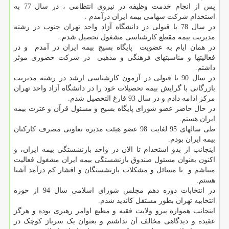
پس از انجام خدمت وظیفه در نیروی انتظامی ، در سال 77 به
استخدام شرکت سهامی بیمه ایران درآمدم .
در سال 78 با قبولی در دانشگاه آزاد واحد تهران جنوب در رشته
مدیریت بیمه مقطع کارشناسی مشغول تحصیل شدم.
در همان ایام به عضویت پایگاه بسیج بیمه ایران در آمدم و در
فعالیتها و مناسبتهای فرهنگی و مذهبی در شرکت حضوری موثر
داشتم.
در سال 90 با قبولی در آزمون کارشناسی ارشد در رشته مدیریت
بازرگانی با گرایش بیمه تحصیلات خود را در دانشگاه آزاد واحد تهران
مرکز ادامه دادم و در سال 93 فارغ التحصیل شدم.
در حال حاضر عضو شورای پایگاه بسیج و مسئول قرآن و عترت بیمه
ایران هستم.
طی سالهای 95 لغایت 98 عضو هیئت مدیره تعاونی مصرف کارکنان
بیمه ایران بودم.
اینجانب از بدو استخدام تا الان در واحد بازنشستگی بیمه ایران، و
اکنون بعنوان مسئول صندوق بازنشستگی بیمه ایران مشغول فعالیت
میباشم و با مسائل و مشکلات بازنشستگان و اقشار کم درآمد آشنا
هستم.
در انتخابات دوره دهم مجلس شورای اسلامی سال 94 از حوزه
انتخابیه تهران بطور مستقل کاندید شدم.
اینجانب همواره پیرو ولایت فقیه و مطیع اوامر رهبری بوده و هرگز
عقیده و دیدگاهی مخالف آن نداشتم و بعنوان یک سرباز کوچک در