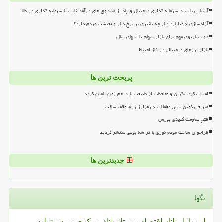
آشنایی با سبد سرمایه گذاری دیجیتال ویپاد از صندوق های درآمد ثابت تا سرمایه گذاری در طلا
آزادسازی ۶ میلیارد دلار چه تاثیری بر نرخ دلار و معیشت مردم دارد؟
دو سناریوی مهم برای بازار سهام تا انتهای سال
بازار ارزهای دیجیتالی در فاز احتیاط
پربحث ترین ها
امنیت گردشگران و محافظت از طبیعت باید هم زمان تامین گردد
صرافی کوین بیس معاملات ۶ رمزارز را متوقف ساخت
فتح مقاومت کلیدی بورس
فراخوان ساخت مودم نوری با تراشه بومی منتشر گردید
جدیدترین ها
تگها
ارز
بازار
بانك
اقتصاد
رپورتاژ
بانك مركزی
بورس
تولید