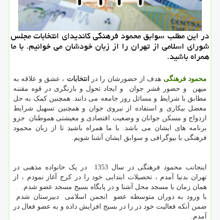
در این مطلب سوابق محمود فرهنگی كاندیدای انتخابات مجلس
شورای اسلامی از تهران را از زبان خودشان می خوانیم. با ما
همراه باشید.
محمود فرهنگی
هدف از حضورشان را در
انتخابات
، عشق و علاقه به
میهن و حضور قشر جوان و ایجاد تحول و بازنگری در قوه مقننه
مطابق با شرایط و مسائل روز جامعه می دانند. همچنین کمک به حل
معضل بیکاری و استفاده از نیروی جوان و همچنین تسهیل شرایط
ازدواج و مسکن جوانان و وضعیت اقتصادی و معیشتی هموطنان جزو
برنامه های ایشان می باشد. با ما همراه باشید تا از زبان محمود
فرهنگی با بیوگرافی و سوابق ایشان آشنا شویم.
اینجانب محمود فرهنگی در سال 1353 در یک خانواده مذهبی در
تهران بدنیا آمدم ، تحصیلات ابتدایی خود را در کرج آغاز نمودم ، از
همان زمان با مسجد محل آشنا و در پایگاه بسیج مسجد عضو شدم.
با ورود به دوران متوسطه عضو انجمن اسلامی دبیرستان شدم
ضمن آنکه فعالیت خود در را در بسیج افزایش داده و به عضو فعال در
آمدم.