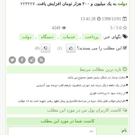
دولت
به یك میلیون و ۲۰۰ هزار تومان افزایش یافت.
۲۲۳۲۲۷
1398/12/01
13:41:28
4249
/ 5
5.0
تگهای خبر:
پرداخت
,
خدمات
,
دستگاه
,
دولت
این مطلب را می پسندید؟
(0)
(1)
تازه ترین مطالب مرتبط
ساخت وساز در جنگل بدون مجوز ممنوع می باشد
فراز یک دفعه دیگر دیده شد توران شاهرود بازهم قلب تپنده یوز آسیایی
از رشد سود تا پرداخت فوری
افزایش موکب های بانک سپه در مراسم خاکسپاری پیکر مطهر رهبر شهید امت به ۱۴ موکب
کامنت کاربران پول من در مورد این مطلب
کامنت شما در مورد این مطلب
نام: