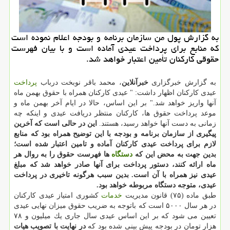
به گزارش پول من سازمان برنامه و بودجه اعلام نموده است
كه منابع برای پرداخت عیدی آماده است و با بیان فهرست
حقوقی كاركنان تأمین اعتبار خواهد شد.
به گزارش خبرگزاری
خبرآنلاین
، محمد باقر نوبخت درباب
پرداخت
عیدی كاركنان اظهار داشت: " عیدی كاركنان همراه با حقوق بهمن ماه
آنها واریز خواهد شد." بر این اساس، حالا در ایام آخر بهمن ماه و
موعد پرداخت حقوق ها، كاركنان منتظر دریافت عیدی و اینكه چه
زمانی به دست آنها خواهد رسید، هستند.
این در حالی است كه آخرین
پیگیری از سازمان برنامه و بودجه با این توضیح همراه بود كه منابع
لازم برای پرداخت عیدی كاركنان آماده و تامین اعتبار شده است؛
بدین جهت به محض این كه
دستگاه
ها فهرست حقوق را به روال هر
ماه ارائه كنند، دستور پرداخت برای آنها صادر خواهد شد كه مبلغ
عیدی نیز همراه با آن است. بدین سبب هرگونه تاخیری در پرداخت
عیدی، متوجه دستگاه مربوطه خواهد بود.
طبق ماده (۷۵) قانون مدیریت
خدمات
كشوری امتیاز عیدی كاركنان
در هر سال ۵۰۰۰ است كه باتوجه به ضریب حقوق میزان نهایی عیدی
تعیین می شود كه بر این اساس عیدی سال جاری یك میلیون و ۷۸
هزار تومان در بودجه پیش بینی شده بود كه
در نهایت با تصویب هیات