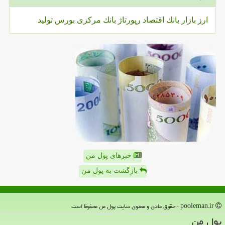
ارز
بازار
بانك
اقتصاد
رپورتاژ
بانك مركزی
بورس
تولید
خبرهای پول من
بازگشت به پول من
pooleman.ir - حقوق مادی و معنوی سایت پول من محفوظ است
پول من