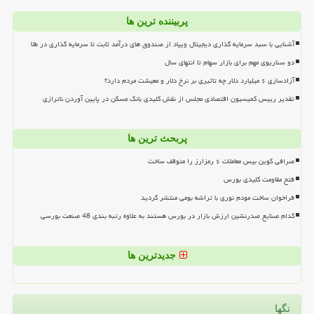
پربیننده ترین ها
آشنایی با سبد سرمایه گذاری دیجیتال ویپاد از صندوق های درآمد ثابت تا سرمایه گذاری در طلا
دو سناریوی مهم برای بازار سهام تا انتهای سال
آزادسازی ۶ میلیارد دلار چه تاثیری بر نرخ دلار و معیشت مردم دارد؟
تقدیر رییس کمیسیون اقتصادی مجلس از نقش کلیدی بانک مسکن در پایین آوردن ناترازی
پربحث ترین ها
صرافی کوین بیس معاملات ۶ رمزارز را متوقف ساخت
فتح مقاومت کلیدی بورس
فراخوان ساخت مودم نوری با تراشه بومی منتشر گردید
کدام صنایع صدرنشین ارزش بازار در بورس هستند به علاوه رتبه بندی 48 صنعت بورسی
جدیدترین ها
تگها