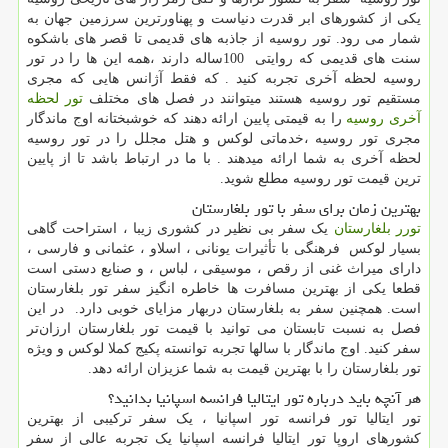
یکی از کشورهای ابر قدرت دنیاست و پهناورترین سرزمین جهان به
شمار می رود. تور روسیه از جاذبه های قدیمی تا قصر های باشکوه
سنت های قدیمی که روایتی
100
ساله دارند ،همه این ها را در تور
روسیه لحظه آخری تجربه کنید . که فقط آژانس هایی که مجری
مستقیم تور روسیه هستند میتوانند در فصل های مختلف
تور لحظه
آخری روسیه
را به قیمتی پایین ارائه دهند که خوشبختانه اوج ماندگار
مجری تور روسیه ،خدماتی لوکس و هتل مجلل را در تور روسیه
لحظه آخری به شما ارائه میدهند . با ما در ارتباط باشد تا از پایین
ترین قیمت تور روسیه مطلع شوید.
بهترین زمان برای سفر با تور بلغارستان
تورر بلغارستان
یک سفر بی نظیر در کشوری زیبا ، استراحت گاهی
بسیار لوکس فرهنگی با تأثیرات یونانی ، اسلاو ، عثمانی و فارسی ،
دارای میراث غنی از رقص ، موسیقی ، لباس ، و صنایع دستی است
قطعا یکی از بهترین مسافرت ها خاطره انگیز سفر تور بلغارستان
است. همچنین سفر به بلغارستان دربهار مزایای خوبی دارد. در این
فصل به نسبت تابستان می توانید با قیمت تور بلغارستان ارزان‌تر
سفر کنید. اوج ماندگار با سالها تجربه توانسته پکیج کملا لوکس و ویژه
تور بلغارستان را با بهترین قیمت به شما عزیزان ارائه دهد.
هر آنچه باید درباره تور ایتالیا فرانسه اسپانیا بدانید؟
تور ایتالیا تور فرانسه تور اسپانیا ، یک سفر ترکیبی از بهترین
کشورهای اروپا تور ایتالیا فرانسه اسپانیا یک تجربه عالی از سفر