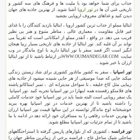
جذاب برای شما خواهد بود با ملیت ها و فرهنگ های سه کشور و
تاریخی غنی آن ها در
تور اروپا
آشنا شوید. از بهترین جاذبه های جهان
دیدن کنید و غذاهای معروف اروپایی بچشید
ایتالیا مملو از جذاب ترین کشور اروپا ، ایتالیا بازدید کنندگان را با غذای
غیر قابل مقاومت ، معماری عالی ، مناظر متنوع و هنر بی نظیر
فریب می دهد. در واقع ، آنقدر مملو از امکاناتی است که تقریباً می
تواند بر آن غلبه کند. تور ایتالیا از جاذبه های تاریخی بسیار زیبا هیجان
انگیز است اگر قصد سفر با تور ایتالیا دارید با اوج ماندگار در وب
سایت
WWW.OUJMANDEGAR.COM
در ارتباط باشید تا از تور ایتالیا
ارزان با خبر شوید .
تور اسپانیا
، سفر به کشور ماتادور کشوری برای شاد زیستن زندگی
میکند جایی که صدا موسیقی از هر جایی شنیده میشود از جاذبه های
زیبایی مثل کاخ خلیفه ، تا سواحل مدیترانه ای ، تمبر استاکاتو پاشنه
های فلامنکو رقصنده همه اینهارا در تور اسپانیا تجربه کنید .تور اسپانیا
یک سفر رویایی است البته شما باید در تور اسپانیا خود خدمات کاملی
را داشته باشید تا از بهترین خدمات در تور اسپانیا بهره ببرید
خوشبختانه اوج ماندگار توانسته در این سالها قیمت تور اسپانیا ارزان
با بهترین خدمات رفاهی را به مسافران خود ارائه دهد در ادامه با ما
باشید تا از تمام جزئیات تور اسپانیا مطلع شوید.
تور فرانسه
، کشوری که از بلوارهای پاریس گرفته تا استراحتگاههای
ساحلی شیک ساحل عاج ، فرانسه برخی از زیباترین مناظر جهان را