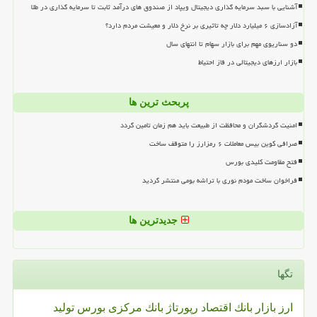
آشنایی با سبد سرمایه گذاری دیجیتال ویپاد از صندوق های درآمد ثابت تا سرمایه گذاری در طلا
آزادسازی ۶ میلیارد دلار چه تاثیری بر نرخ دلار و معیشت مردم دارد؟
دو سناریوی مهم برای بازار سهام تا انتهای سال
بازار ارزهای دیجیتالی در فاز احتیاط
پربحث ترین ها
امنیت گردشگران و محافظت از طبیعت باید هم زمان تامین گردد
صرافی کوین بیس معاملات ۶ رمزارز را متوقف ساخت
فتح مقاومت کلیدی بورس
فراخوان ساخت مودم نوری با تراشه بومی منتشر گردید
جدیدترین ها
تگها
ارز
بازار
بانك
اقتصاد
رپورتاژ
بانك مركزی
بورس
تولید