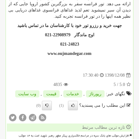
ارائه می دهد. تور فرانسه سفر به بزرگترین کشور اروپا جایی که از
دیدن آن سیر نمیشوید تعم لذیذ غذاهای فرانسوی غذاهای دریایی بی
نظیر همه اینها را در تور فرانسه تجربه کنید.
جهت خرید و رزرو تور خود با کارشناسان ما در تماس باشید
اوج ماندگار 22908979-021
021-24823
www.oujmandegar.com
1398/12/08
17:30:40
4835
/ 5
5.0
تگهای خبر:
رپورتاژ
,
خدمات
,
قیمت
,
وب سایت
این مطلب را می پسندید؟
(0)
(1)
تازه ترین مطالب مرتبط
افزایش موکب های بانک سپه در مراسم خاکسپاری پیکر مطهر رهبر شهید امت به ۱۴ موکب