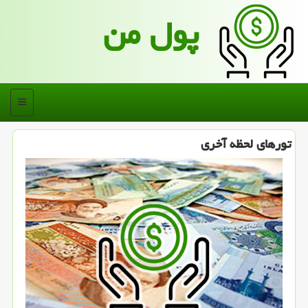
پول من
منو
تورهای لحظه آخری