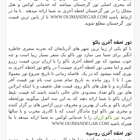
که مجری اصلی تور گرجستان میباشد که خدماتی لوکس و هتل
مجلل را در تور گرجستان لحظه آخری به شما ارائه میدهند . با ما در
ارتباط باشید WWW.OUJMANDEGAR.COM تا از پایین ترین قیمت
تور گرجستان مطلع شوید.
تور لحظه آخری باکو
با کو یکی از زیبا ترین شهر های آذربایجان که تجربه سفری خاطره
انگیز برای شما می سازد تور باکو یک سفر بسیار زیبا است و چه
خوب میشود که تور لحظه آخری باکو را با ارزان ترین قیمت رزرو
کنیم و اما معنی تور لحظه آخری چیست؟ در واقع تور لحظه آخری به
توری گفته میشود که در یک فاصله زمانی تا تاریخ شروع تور معمولا
بین 1 تا 3 روز مانده به تاریخ تمام شدن ثبت نام تور قیمت آفر
میگذارند و یا هتل های باکو روی قیمت هتل تخفیف و یا اینکه ایرلاین
های تور باکو تعداد محدودی جای خالی داشته باشند که قیمت بلیط
ارزان باکو با شما ارائه دهند که به این سه اصل میگویند تورلحظه
آخری باکو. و یکی از بهترین و معروف ترین آژانس های بر گزار کننده
و مجری تور باکو اوج ماندگار است که با کادری مجرب و با سالها
تجربه
تور باکو ارزان
را با خدماتی لوکس به شما ارائه میدهد با ما
همراه باشید
WWW.OUJMANDEGAR.COM
تور لحظه آخری روسیه
تور روسیه سفر به کشور تزارها و کلی رمز راز های تاریخی روسیه