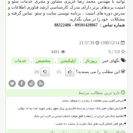
توانید با مهندس محمد رضا عزیزی مشاور و مجری خدمات سئو و
امنیت برندهای برتر دارای مدرک کارشناسی ارشد فناوری اطلاعات و
مدرس دوره های امنیت ، برنامه نویسی سایت و سئو تماس گرفته و
مشکلات خود را در میان بگذارید.
شماره تماس : 09101420867 - 88222406
1398/12/14
21:57:39
4491
/ 5
5.0
تگهای خبر:
رپورتاژ
,
اپلیكیشن
,
متخصص
,
خدمات
این مطلب را می پسندید؟
(0)
(1)
تازه ترین مطالب مرتبط
صرافی کوین بیس معاملات ۶ رمزارز را متوقف ساخت
افزایش موکب های بانک سپه در مراسم خاکسپاری پیکر مطهر رهبر شهید امت به ۱۴ موکب
اطلاعیه بانک ملی ایران در رابطه با قطع موقت خدمات مبتنی بر کارت این بانک
رفع کامل اختلال کارت های بانک تجارت از ساعت ۲۰ امشب
کامنت کاربران پول من در مورد این مطلب