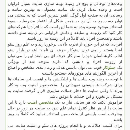
وعده‌های توخالی و پوچ در زمینه بهینه سازی سایت بسیار فراوان
است و وعده تبدیل کردن یک سایت معمولی به بهترین سایت و
رساندن آن به صفحه اول گوگل آنقدر شیرین است که به سختی می
توان دست رد به آن زد به همین شکل از اعتماد مدیرسایت سوء
استفاده میشود توصیه بنده به شما این است که با افراد یا شرکت‌های
کار کنید که رزومه و سابقه و دانش فراوانی در زمینه سئو داشته
باشند و همچنین افراد باید کاملاً در این زمینه به روز باشند
افرادی که در این حوزه از تجربه بالایی برخوردارند و به علم روز سئو
آشنا هستند را می توان سئوکار حرفه ای نامید البته در بازار سئو
اغلب کارشناسان خود را سئو کار حرفه ای می نامند این را می توان
از رزومه افراد و دانشی که دارند متوجه شد از ویژگی
یک
سئوکار
خوب می توان داشتن هدف و زمان‌بندی مشخص و اطلاع
از آخرین الگوریتم های موتورهای جستجو دانست
با توجه به رشد وب سایت ها و اپلیکیشن ها و اهمیت این سامانه ها
برای شرکت ها بایستی تمهیداتی را متخصصین امنیت وب به کار
ببرند تا وقتی سایت ها دچار حملات سایبری قرار گرفتند سایت به
مشکل بر نخورد و این حملات نا موفق باشد
فراموش نکنید که هر سایتی نیاز به یک
متخصص امنیت
دارد تا این
سایت را از هر نظر کنترل نماید علم نفوذ به سایت هر روز در حال
پیشرفت است بایستی از متخصصین استفاده نمایید که کاملاً به روز
باشند.
برای کسب اطلاعات و یا انجام پروژه های سئو و امنیت سایت می