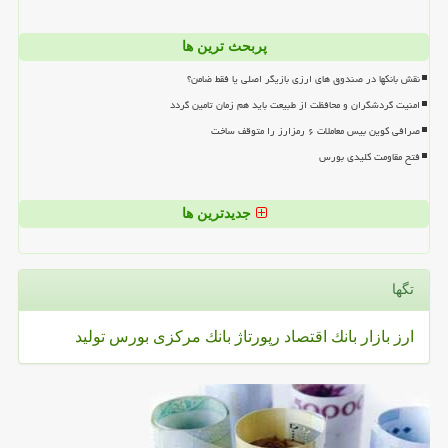
پربحث ترین ها
نقش بانکها در صندوق های ارزی بازیگر اصلی یا فقط ضامن؟
امنیت گردشگران و محافظت از طبیعت باید هم زمان تامین گردد
صرافی کوین بیس معاملات ۶ رمزارز را متوقف ساخت
فتح مقاومت کلیدی بورس
جدیدترین ها
تگها
ارز
بازار
بانك
اقتصاد
رپورتاژ
بانك مركزی
بورس
تولید