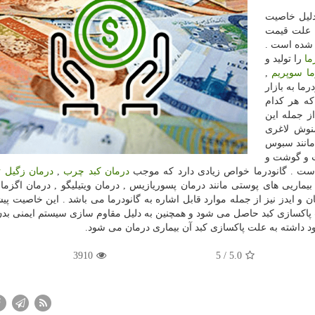
دارد و به دلیل خاصیت
 علت قیمت
ی شده است .
ما
را تولید و
ما سوپریم
,
رما به بازار
ه هر کدام
ز جمله این
نوش لاغری
مانند سبوس
ت و گوشت و
است . گانودرما خواص زیادی دارد که موجب
درمان کبد چرب
,
درمان زگیل ت
یماریی های پوستی مانند درمان پسوریازیس , درمان ویتیلیگو , درمان اگزما 
 و ایدز نیز از جمله موارد قابل اشاره به گانودرما می باشد . این خاصیت پی
بت پاکسازی کبد حاصل می شود و همچنین به دلیل مقاوم سازی سیستم ایمنی بدن
ود داشته به علت پاکسازی کبد آن بیماری درمان می شود.
3910
/ 5
5.0