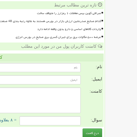
تازه ترین مطالب مرتبط
صرافی کوین بیس معاملات ۶ رمزارز را متوقف ساخت
کدام صنایع صدرنشین ارزش بازار در بورس هستند به علاوه رتبه بندی 48 صنعت بورسی
واردات کالاهای اساسی و دارو بدون وقفه ادامه دارد
عرضه ۵۰۰ مگاوات برق برای جبران کسری برق صنایع در بورس انرژی
کامنت کاربران پول من در مورد این مطلب
کا
نام:
ایمیل:
کامنت:
سوال:
= ۸ بعلاوه ۳