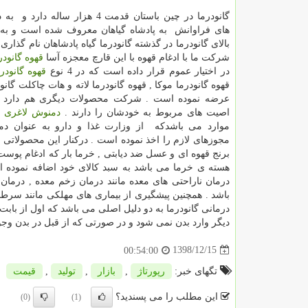
گانودرما در چین باستان قدمت 4 هزار ساله 
های فراوانش به پادشاه گیاهان معروف شده است و به
بالای گانودرما در گذشته گانودرما گیاه پادشاهان نام گذار
شرکت ما با ادغام قهوه با این قارچ معجزه آسا
قهوه گانودر
در اختیار عموم قرار داده است که در 4 نوع
قهوه گانودر
قهوه گانودرما موکا , قهوه گانودرما لاته و هات چاکلت گانود
عرضه نموده است . شرکت محصولات دیگری هم دارد ک
اصیت های مربوط به خودشان را دارند .
دمنوش لاغری
ا
موارد می باشدکه از وزارت غذا و دارو به عنوان دم
مجوزهای لازم را اخذ نموده است . درکنار این محصولاتی 
برنج قهوه ای و عسل ضد دیابتی , خرما بار که ادغام پوس
هسته ی خرما می باشد به سبد کالای خود اضافه نموده 
درمان ناراحتی های معده مانند درمان زخم معده , درمان ب
باشد . همچنین پیشگیری از بیماری های مهلکی مانند سرطان
درمانی گانودرما به دو دلیل اصلی می باشد که اول از با
دیگر وارد بدن نمی شود و در صورتی که از قبل در بدن وج
1398/12/15
00:54:00
تگهای خبر:
رپورتاژ
,
بازار
,
تولید
,
قیمت
این مطلب را می پسندید؟
(0)
(1)