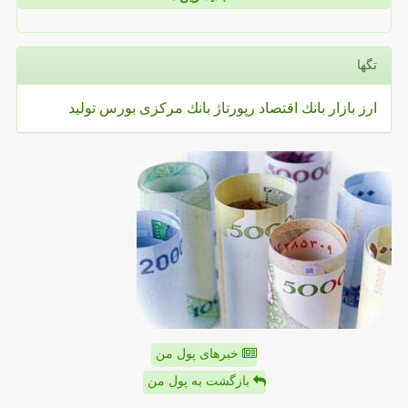
تگها
ارز
بازار
بانك
اقتصاد
رپورتاژ
بانك مركزی
بورس
تولید
خبرهای پول من
بازگشت به پول من