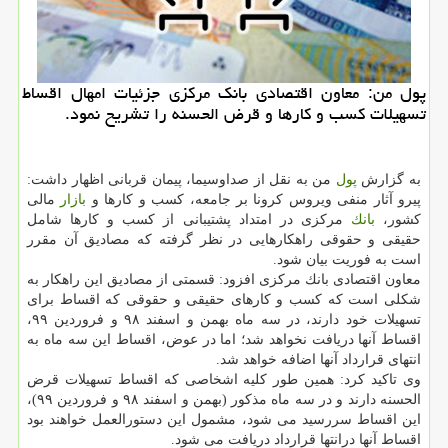
پول من: معاون اقتصادی بانك مركزی جزئیات امهال اقساط
تسهیلات كسب و كارها و قرض الحسنه را تشریح نمود.
به گزارش
پول
من به نقل از صداوسیما، پیمان قربانی اظهار داشت:
پیرو آثار منفی ویروس كرونا بر جامعه، كسب و كارها و
بازار
مالی
كشور،
بانك
مركزی در امتداد پشتیبانی از كسب و كارها شامل
حقیقی و حقوقی راهكارهایی در نظر گرفته كه مصادیق آن مقرر
است به فوریت بیان شود.
معاون اقتصادی بانك مركزی افزود: قسمتی از مصادیق این راهكار به
شكلی است كه كسب و كارهای حقیقی و حقوقی كه اقساط برای
تسهیلات خود دارند، در سه ماه بهمن و اسفند ۹۸ و فروردین ۹۹،
اقساط آنها دریافت نخواهد شد؛ اما در عوض، اقساط این سه ماه به
انتهای قرارداد آنها اضافه خواهد شد.
وی تاكید كرد: همین طور كلیه اشخاصی كه اقساط تسهیلات قرض
الحسنه دارند و در سه ماه مذكور (بهمن و اسفند ۹۸ و فروردین ۹۹)،
این اقساط سررسید می شود، مشمول این دستورالعمل خواهند بود
اقساط آنها درانتها قرارداد دریافت می شود.