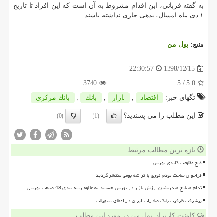
به گفته قربانی، این اقدام مشروط به آن است كه این افراد تا تاریخ
۱ دی ماه امسال، بدهی جاری نداشته باشند.
منبع:
پول من
1398/12/15
22:30:57
3740
/ 5
5.0
تگهای خبر:
اقتصاد
,
بازار
,
بانك
,
بانك مركزی
این مطلب را می پسندید؟
(0)
(1)
تازه ترین مطالب مرتبط
فتح مقاومت کلیدی بورس
فراخوان ساخت مودم نوری با تراشه بومی منتشر گردید
کدام صنایع صدرنشین ارزش بازار در بورس هستند به علاوه رتبه بندی 48 صنعت بورسی
پیشرفت ظرفیت بانک صادرات ایران در اعطای تسهیلات
کامنت کاربران پول من در مورد این مطلب