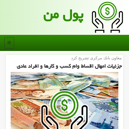
پول من
منو
معاون بانك مركزی تشریح كرد
جزئیات امهال اقساط وام كسب و كارها و افراد عادی