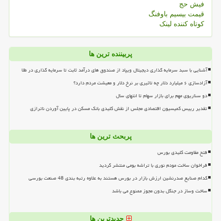
فیش حج
قیمت بیسیم باوفنگ
کوتاه کننده لینک
پربیننده ترین ها
آشنایی با سبد سرمایه گذاری دیجیتال ویپاد از صندوق های درآمد ثابت تا سرمایه گذاری در طلا
آزادسازی ۶ میلیارد دلار چه تاثیری بر نرخ دلار و معیشت مردم دارد؟
دو سناریوی مهم برای بازار سهام تا انتهای سال
تقدیر رییس کمیسیون اقتصادی مجلس از نقش کلیدی بانک مسکن در پایین آوردن ناترازی
پربحث ترین ها
فتح مقاومت کلیدی بورس
فراخوان ساخت مودم نوری با تراشه بومی منتشر گردید
کدام صنایع صدرنشین ارزش بازار در بورس هستند به علاوه رتبه بندی 48 صنعت بورسی
ساخت وساز در جنگل بدون مجوز ممنوع می باشد
جدیدترین ها