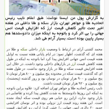
به گزارش پول من ایسنا نوشت: طبق اعلام نایب رئیس
اتحادیه طلا و جواهر تهران، بازار سكه و طلا داخلی در هفته
اخیر تحت تأثیر كاهش قیمت ارز كه افزایش قیمت انس
جهانی را بی اثر كرد و باتوجه به اینكه میزان دادوستدها هم
بسیار پایین بوده است، بسیار آرام طی شد.
محمد كشتی آرای در ارتباط با وضعیت
بازار
داخلی
سكه
و طلا در
هفته ای كه گذشت، اظهار نمود: در ایام پایانی هفته نسبت به اوایل
هفته قیمت انس جهانی افزایش پیدا كرد اما باتوجه به اینكه در طول
هفته كاهش قیمت
ارز
در بازارهای داخلی وجود داشت، در خلال این
هفته افزایش قیمت سكه و طلا در بازار وجود نداشت. در طول هفته
ای كه گذشت قیمت سكه در محدوده پنج میلیون و ۸۰۰ هزار تومان تا
پنج میلیون و ۹۰۰ هزار تومان در نوسان بود و روز گذشته (پنجشنه)،
پنج میلیون و ۹۲۰ هزار تومان قیمت داشت.
نایب رئیس اتحادیه طلا و جواهر تهران اضافه كرد: علاوه براین باتوجه
به اینكه این روزها دادوستدها به شدت كاهش پیدا كرده و تقاضایی در
بازار وجود ندارد، ازاین رو حبابی هم روی قیمت سكه ایجاد نشده
است. این هفته روند قیمت ارز نزولی بوده و اثر نوسان افزایشی
حدود ۲۰ دلاری انس جهانی را خنثی كرد؛ ازاین رو افزایش قیمت