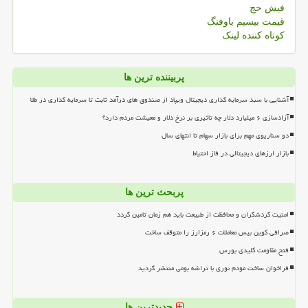
فیش حج
قیمت بیسیم باوفنگ
کوتاه کننده لینک
پربیننده ترین ها
آشنایی با سبد سرمایه گذاری دیجیتال ویپاد از صندوق های درآمد ثابت تا سرمایه گذاری در طلا
آزادسازی ۶ میلیارد دلار چه تاثیری بر نرخ دلار و معیشت مردم دارد؟
دو سناریوی مهم برای بازار سهام تا انتهای سال
بازار ارزهای دیجیتالی در فاز احتیاط
پربحث ترین ها
امنیت گردشگران و محافظت از طبیعت باید هم زمان تامین گردد
صرافی کوین بیس معاملات ۶ رمزارز را متوقف ساخت
فتح مقاومت کلیدی بورس
فراخوان ساخت مودم نوری با تراشه بومی منتشر گردید
جدیدترین ها