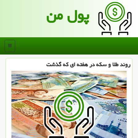
پول من
منو
روند طلا و سكه در هفته ای كه گذشت