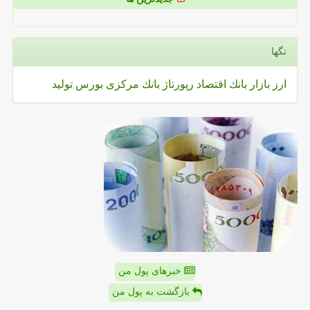
تگها
ارز
بازار
بانك
اقتصاد
رپورتاژ
بانك مركزی
بورس
تولید
خبرهای پول من
بازگشت به پول من