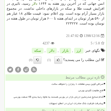
انس جهانی كه در آخرین روز هفته به ۱۶۴۴
دلار
رسید، تاثیری در
افزایش قیمت طلا و سكه در بازارهای داخلی نداشت. در مجموع
بازار بسیار آرام بوده است. وی اعلام نمود: قیمت طلای ۱۸ عیار هم
از ۵۹۰ هزار تومان در ابتدای هفته تا ۶۰۰ هزار تومان در طول هفته در
نوسان بوده است. ۲۲۳۲۲۷
1398/12/16
21:47:02
4237
/ 5
5.0
تگهای خبر:
ارز
,
بازار
,
دلار
,
سكه
این مطلب را می پسندید؟
(0)
(1)
تازه ترین مطالب مرتبط
صرافی کوین بیس معاملات ۶ رمزارز را متوقف ساخت
فتح مقاومت کلیدی بورس
کدام صنایع صدرنشین ارزش بازار در بورس هستند به علاوه رتبه بندی 48 صنعت بورسی
پیشرفت ظرفیت بانک صادرات ایران در اعطای تسهیلات
کامنت کاربران پول من در مورد این مطلب