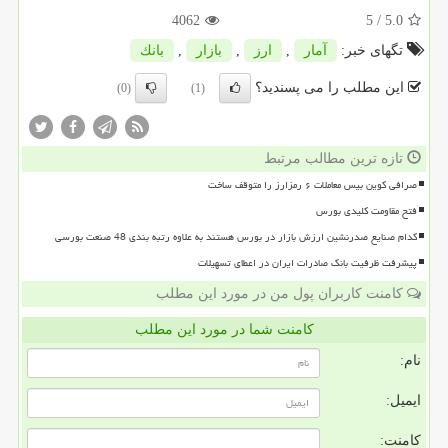
4062
/ 5
5.0
تگهای خبر:
آمار
,
ارز
,
بازار
,
بانك
این مطلب را می پسندید؟
(0)
(1)
تازه ترین مطالب مرتبط
صرافی کوین بیس معاملات ۶ رمزارز را متوقف ساخت
فتح مقاومت کلیدی بورس
کدام صنایع صدرنشین ارزش بازار در بورس هستند به علاوه رتبه بندی 48 صنعت بورسی
پیشرفت ظرفیت بانک صادرات ایران در اعطای تسهیلات
کامنت کاربران پول من در مورد این مطلب
کامنت شما در مورد این مطلب
نام:
ایمیل:
کامنت: