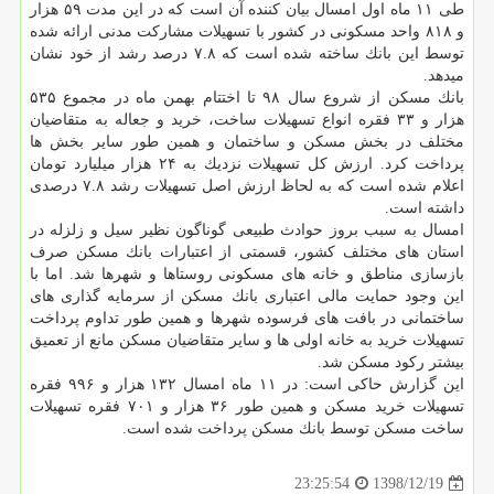
طی ۱۱ ماه اول امسال بیان كننده آن است كه در این مدت ۵۹ هزار
و ۸۱۸ واحد مسكونی در كشور با تسهیلات مشاركت مدنی ارائه شده
توسط این بانك ساخته شده است كه ۷.۸ درصد رشد از خود نشان
میدهد.
بانك مسكن از شروع سال ۹۸ تا اختتام بهمن ماه در مجموع ۵۳۵
هزار و ۳۳ فقره انواع تسهیلات ساخت، خرید و جعاله به متقاضیان
مختلف در بخش مسكن و ساختمان و همین طور سایر بخش ها
پرداخت كرد. ارزش كل تسهیلات نزدیك به ۲۴ هزار میلیارد تومان
اعلام شده است كه به لحاظ ارزش اصل تسهیلات رشد ۷.۸ درصدی
داشته است.
امسال به سبب بروز حوادث طبیعی گوناگون نظیر سیل و زلزله در
استان های مختلف كشور، قسمتی از اعتبارات بانك مسكن صرف
بازسازی مناطق و خانه های مسكونی روستاها و شهرها شد. اما با
این وجود حمایت مالی اعتباری بانك مسكن از سرمایه گذاری های
ساختمانی در بافت های فرسوده شهرها و همین طور تداوم پرداخت
تسهیلات خرید به خانه اولی ها و سایر متقاضیان مسكن مانع از تعمیق
بیشتر ركود مسكن شد.
این گزارش حاكی است: در ۱۱ ماه امسال ۱۳۲ هزار و ۹۹۶ فقره
تسهیلات خرید مسكن و همین طور ۳۶ هزار و ۷۰۱ فقره تسهیلات
ساخت مسكن توسط بانك مسكن پرداخت شده است.
1398/12/19
23:25:54