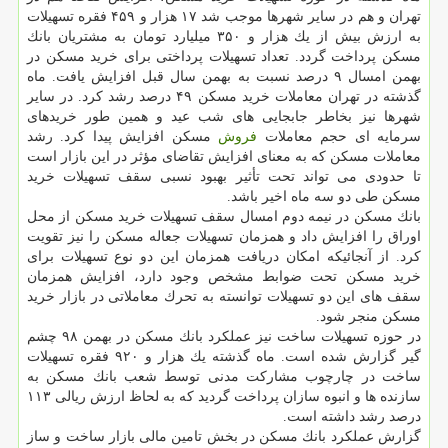
تهران و هم در سایر شهرها موجب شد ۱۷ هزار و ۴۵۹ فقره تسهیلات
به ارزش بیش از یك هزار و ۳۵۰ میلیارد تومان به مشتریان بانك
مسكن پرداخت گردد. تعداد تسهیلات پرداختی برای خرید مسكن در
بهمن امسال ۹ درصد نسبت به بهمن سال قبل افزایش یافت. ماه
گذشته در تهران معاملات خرید مسكن ۴۹ درصد رشد كرد. در سایر
شهرها نیز بخاطر جابجایی های شب عید و همین طور خریدهای
سرمایه ای حجم معاملات
فروش
مسكن افزایش پیدا كرد. رشد
معاملات مسكن كه به معنای افزایش تقاضای مؤثر در این بازار است
تا حدودی می تواند تحت تأثیر بهبود نسبی سقف تسهیلات خرید
مسكن طی دو سه ماه اخیر باشد.
بانك مسكن در نیمه دوم امسال سقف تسهیلات خرید مسكن از محل
اوراق را افزایش داد و همزمان تسهیلات جعاله مسكن را نیز تقویت
كرد. از آنجائیكه امكان دریافت همزمان این دو نوع تسهیلات برای
خرید مسكن تحت ضوابط مشخص وجود دارد، افزایش همزمان
سقف های این دو تسهیلات توانسته به تحرك معاملاتی در بازار خرید
مسكن منجر شود.
در حوزه تسهیلات ساخت نیز عملكرد بانك مسكن در بهمن ۹۸ چشم
گیر گزارش شده است. ماه گذشته یك هزار و ۹۲۰ فقره تسهیلات
ساخت در چارچوب مشاركت مدنی توسط شعب بانك مسكن به
سازنده ها و انبوه سازان پرداخت گردید كه به لحاظ ارزش ریالی ۱۱۳
درصد رشد داشته است.
گزارش عملكرد بانك مسكن در بخش تامین مالی بازار ساخت و ساز