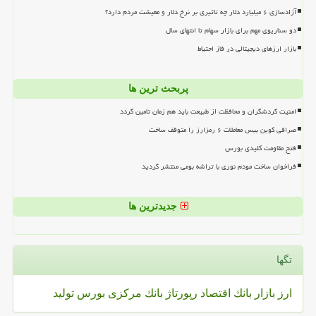
آزادسازی ۶ میلیارد دلار چه تاثیری بر نرخ دلار و معیشت مردم دارد؟
دو سناریوی مهم برای بازار سهام تا انتهای سال
بازار ارزهای دیجیتالی در فاز احتیاط
پربحث ترین ها
امنیت گردشگران و محافظت از طبیعت باید هم زمان تامین گردد
صرافی کوین بیس معاملات ۶ رمزارز را متوقف ساخت
فتح مقاومت کلیدی بورس
فراخوان ساخت مودم نوری با تراشه بومی منتشر گردید
جدیدترین ها
تگها
ارز
بازار
بانك
اقتصاد
رپورتاژ
بانك مركزی
بورس
تولید