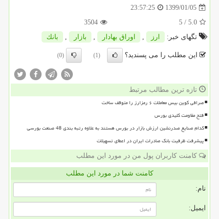
1399/01/05
23:57:25
3504
/ 5
5.0
تگهای خبر:
ارز
,
اوراق بهادار
,
بازار
,
بانك
این مطلب را می پسندید؟
(0)
(1)
تازه ترین مطالب مرتبط
صرافی کوین بیس معاملات ۶ رمزارز را متوقف ساخت
فتح مقاومت کلیدی بورس
کدام صنایع صدرنشین ارزش بازار در بورس هستند به علاوه رتبه بندی 48 صنعت بورسی
پیشرفت ظرفیت بانک صادرات ایران در اعطای تسهیلات
کامنت کاربران پول من در مورد این مطلب
کامنت شما در مورد این مطلب
نام:
ایمیل: