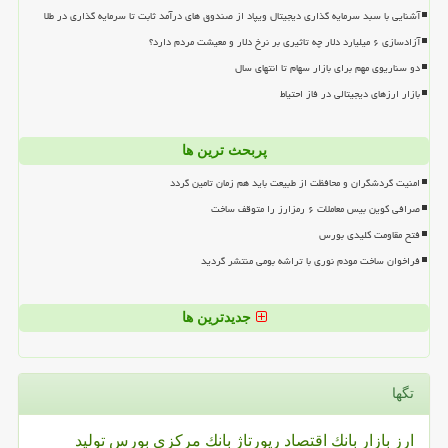
آشنایی با سبد سرمایه گذاری دیجیتال ویپاد از صندوق های درآمد ثابت تا سرمایه گذاری در طلا
آزادسازی ۶ میلیارد دلار چه تاثیری بر نرخ دلار و معیشت مردم دارد؟
دو سناریوی مهم برای بازار سهام تا انتهای سال
بازار ارزهای دیجیتالی در فاز احتیاط
پربحث ترین ها
امنیت گردشگران و محافظت از طبیعت باید هم زمان تامین گردد
صرافی کوین بیس معاملات ۶ رمزارز را متوقف ساخت
فتح مقاومت کلیدی بورس
فراخوان ساخت مودم نوری با تراشه بومی منتشر گردید
جدیدترین ها
تگها
ارز
بازار
بانك
اقتصاد
رپورتاژ
بانك مركزی
بورس
تولید