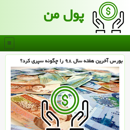
پول من
منو
بورس آخرین هفته سال ۹۸ را چگونه سپری كرد؟