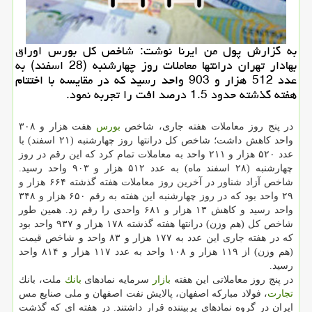
به گزارش پول من ایرنا نوشت: شاخص كل بورس اوراق
بهادار تهران درانتها معاملات روز چهارشنبه (28 اسفند) به
عدد 512 هزار و 903 واحد رسید كه در مقایسه با اختتام
هفته گذشته حدود 1.5 درصد افت را تجربه نمود.
در پنج روز معاملات هفته جاری، شاخص
بورس
هفت هزار و ۳۰۸
واحد كاهش داشت؛ شاخص كل درانتها روز چهارشنبه (۲۱ اسفند) با
عدد ۵۲۰ هزار و ۲۱۱ واحد به معاملات تمام كرد كه این رقم در روز
چهارشنبه (۲۸ اسفند ماه) به عدد ۵۱۲ هزار و ۹۰۳ واحد رسید.
شاخص آزاد شناور در آخرین روز معاملات هفته گذشته ۶۶۴ هزار و
۲۹ واحد بود كه در روز چهارشنبه این هفته به رقم ۶۵۰ هزار و ۳۴۸
واحد رسید و كاهش ۱۳ هزار و ۶۸۱ واحدی را رقم زد. همین طور
شاخص كل (هم وزن) درانتها هفته گذشته ۱۷۸ هزار و ۹۳۷ واحد بود
كه در هفته جاری این عدد به ۱۷۷ هزار و ۸۳ واحد و شاخص قیمت
(هم وزن) از ۱۱۹ هزار و ۱۰۸ واحد به عدد ۱۱۷ هزار و ۸۱۴ واحد
رسید.
در پنج روز معاملاتی این هفته
بازار
سرمایه نمادهای
بانك
ملت، بانك
تجارت
، فولاد مباركه اصفهان، پالایش نفت اصفهان و ملی صنایع مس
ایران در گروه نمادهای پربیننده قرار داشتند. در هفته ای كه گذشت