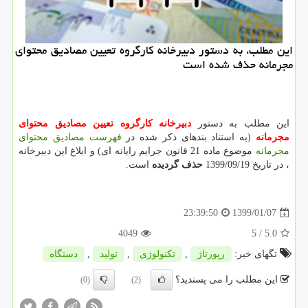
این مطلب، به دستور دبیرخانه كارگروه تعیین مصادیق محتوای
مجرمانه حذف شده است
این مطلب به دستور
دبیرخانه كارگروه تعیین مصادیق محتوای
مجرمانه
(به استناد بندهای ذکر شده در
فهرست مصادیق محتوای
مجرمانه
موضوع ماده 21 قانون جرایم رایانه ای) و ابلاغ این دبیرخانه
، در تاریخ 1399/09/19
حذف گردیده
است.
1399/01/07
23:39:50
4049
/ 5
5.0
تگهای خبر:
رپورتاژ
,
تكنولوژی
,
تولید
,
دستگاه
این مطلب را می پسندید؟
(0)
(2)