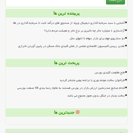
پربیننده ترین ها
آشنایی با سبد سرمایه گذاری دیجیتال ویپاد از صندوق های درآمد ثابت تا سرمایه گذاری در طلا
آزادسازی ۶ میلیارد دلار چه تاثیری بر نرخ دلار و معیشت مردم دارد؟
دو سناریوی مهم برای بازار سهام تا انتهای سال
تقدیر رییس کمیسیون اقتصادی مجلس از نقش کلیدی بانک مسکن در پایین آوردن ناترازی
پربحث ترین ها
فتح مقاومت کلیدی بورس
فراخوان ساخت مودم نوری با تراشه بومی منتشر گردید
کدام صنایع صدرنشین ارزش بازار در بورس هستند به علاوه رتبه بندی 48 صنعت بورسی
ساخت وساز در جنگل بدون مجوز ممنوع می باشد
جدیدترین ها