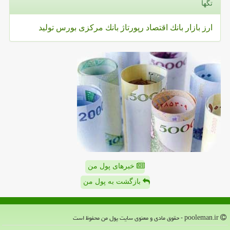
تگها
ارز
بازار
بانك
اقتصاد
رپورتاژ
بانك مركزی
بورس
تولید
خبرهای پول من
بازگشت به پول من
pooleman.ir - حقوق مادی و معنوی سایت پول من محفوظ است