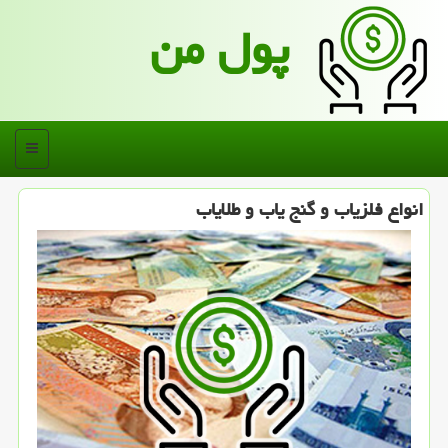
پول من
منو
انواع فلزیاب و گنج یاب و طلایاب