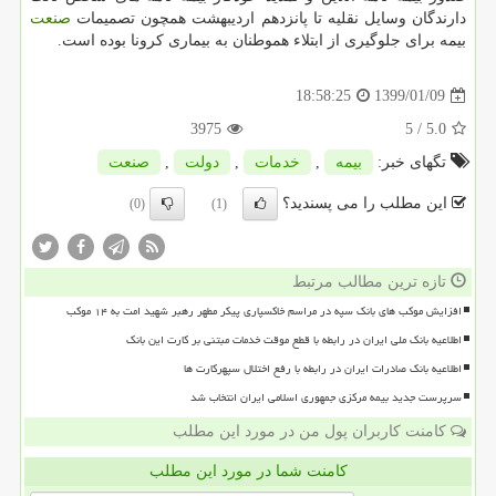
دارندگان وسایل نقلیه تا پانزدهم اردیبهشت همچون تصمیمات
صنعت
بیمه برای جلوگیری از ابتلاء هموطنان به بیماری كرونا بوده است.
1399/01/09
18:58:25
3975
/ 5
5.0
تگهای خبر:
بیمه
,
خدمات
,
دولت
,
صنعت
این مطلب را می پسندید؟
(0)
(1)
تازه ترین مطالب مرتبط
افزایش موکب های بانک سپه در مراسم خاکسپاری پیکر مطهر رهبر شهید امت به ۱۴ موکب
اطلاعیه بانک ملی ایران در رابطه با قطع موقت خدمات مبتنی بر کارت این بانک
اطلاعیه بانک صادرات ایران در رابطه با رفع اختلال سپهرکارت ها
سرپرست جدید بیمه مرکزی جمهوری اسلامی ایران انتخاب شد
کامنت کاربران پول من در مورد این مطلب
کامنت شما در مورد این مطلب