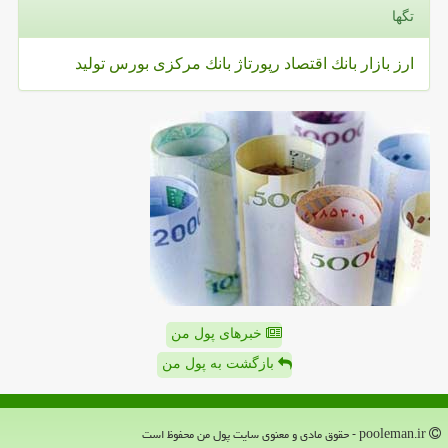
تگها
ارز
بازار
بانك
اقتصاد
رپورتاژ
بانك مركزی
بورس
تولید
خبرهای پول من
بازگشت به پول من
pooleman.ir - حقوق مادی و معنوی سایت پول من محفوظ است