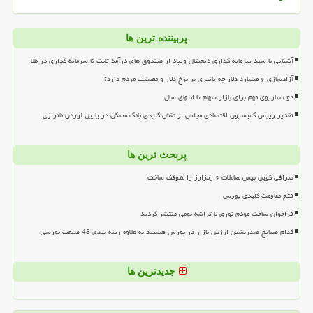
پربیننده ترین ها
آشنایی با سبد سرمایه گذاری دیجیتال ویپاد از صندوق های درآمد ثابت تا سرمایه گذاری در طلا
آزادسازی ۶ میلیارد دلار چه تاثیری بر نرخ دلار و معیشت مردم دارد؟
دو سناریوی مهم برای بازار سهام تا انتهای سال
تقدیر رییس کمیسیون اقتصادی مجلس از نقش کلیدی بانک مسکن در پایین آوردن ناترازی
پربحث ترین ها
صرافی کوین بیس معاملات ۶ رمزارز را متوقف ساخت
فتح مقاومت کلیدی بورس
فراخوان ساخت مودم نوری با تراشه بومی منتشر گردید
کدام صنایع صدرنشین ارزش بازار در بورس هستند به علاوه رتبه بندی 48 صنعت بورسی
جدیدترین ها