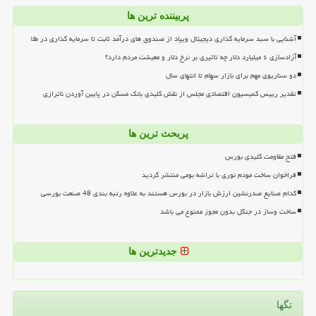
پربیننده ترین ها
آشنایی با سبد سرمایه گذاری دیجیتال ویپاد از صندوق های درآمد ثابت تا سرمایه گذاری در طلا
آزادسازی ۶ میلیارد دلار چه تاثیری بر نرخ دلار و معیشت مردم دارد؟
دو سناریوی مهم برای بازار سهام تا انتهای سال
تقدیر رییس کمیسیون اقتصادی مجلس از نقش کلیدی بانک مسکن در پایین آوردن ناترازی
پربحث ترین ها
فتح مقاومت کلیدی بورس
فراخوان ساخت مودم نوری با تراشه بومی منتشر گردید
کدام صنایع صدرنشین ارزش بازار در بورس هستند به علاوه رتبه بندی 48 صنعت بورسی
ساخت وساز در جنگل بدون مجوز ممنوع می باشد
جدیدترین ها
تگها