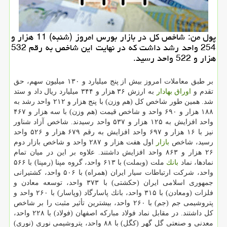
پول من: شاخص كل در بازار بورس امروز (شنبه) 11 هزار و
254 واحد رشد داشت كه در نهایت این شاخص به رقم 532
هزار و 522 واحد رسید.
بر طبق معاملات امروز بیش از پنج میلیارد و ۱۳۰ میلیون سهم، حق
تقدم و
اوراق بهادار
به ارزش ۳۶ هزار و ۳۴۴ میلیارد ریال داد و ستد
شد. همین طور شاخص كل (هم وزن) با پنج هزار و ۲۱۲ واحد رشد به
۱۸۸ هزار و ۶۹۰ واحد و شاخص قیمت (هم وزن) با سه هزار و ۴۶۷
واحد افزایش به ۱۲۵ هزار و ۵۳۷ واحد رسیدند. شاخص آزاد شناور
نیز با ۱۶ هزار و ۶۹۷ واحد افزایش به رقم ۶۷۹ هزار و ۵۲۶ واحد
رسید، شاخص
بازار
اول هفت هزار و ۲۸۷ واحد و شاخص بازار دوم
۲۶ هزار و ۸۶۳ واحد افزایش داشتند. علاوه بر این در میان تمام
نمادها، نماد
بانك
ملت (وبملت) با ۶۱۳ واحد، گروه مپنا (رمپنا) با ۵۶۶
واحد، شركت ارتباطات سیار ایران (همراه) با ۵۰۶ واحد، كشتیرانی
جمهوری اسلامی ایران (حكشتی) با ۳۷۳ واحد، توسعه معادن و
فلزات (ومعادن) با ۳۱۵ واحد، بانك پاسارگاد (وپاسار) با ۲۶۰ واحد و
پتروشیمی جم (جم) با ۲۶۰ واحد، بیشترین تأثیر مثبت را بر شاخص
كل داشتند. در مقابل نماد فولاد مباركه اصفهان (فولاد) با ۲۲۸ واحد،
معدنی و صنعتی گل گهر (كگل) با ۸۸ واحد، پتروشیمی نوری (نوری)