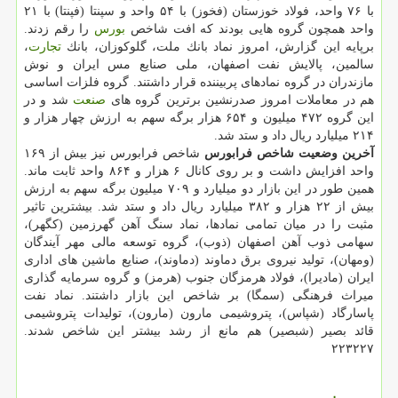
با ۷۶ واحد، فولاد خوزستان (فخوز) با ۵۴ واحد و سپنتا (فپنتا) با ۲۱
واحد همچون گروه هایی بودند كه افت شاخص
بورس
را رقم زدند.
برپایه این گزارش، امروز نماد بانك ملت، گلوكوزان، بانك
تجارت
،
سالمین، پالایش نفت اصفهان، ملی صنایع مس ایران و نوش
مازندران در گروه نمادهای پربیننده قرار داشتند. گروه فلزات اساسی
هم در معاملات امروز صدرنشین برترین گروه های
صنعت
شد و در
این گروه ۴۷۲ میلیون و ۶۵۴ هزار برگه سهم به ارزش چهار هزار و
۲۱۴ میلیارد ریال داد و ستد شد.
آخرین وضعیت شاخص فرابورس
شاخص فرابورس نیز بیش از ۱۶۹
واحد افزایش داشت و بر روی كانال ۶ هزار و ۸۶۴ واحد ثابت ماند.
همین طور در این بازار دو میلیارد و ۷۰۹ میلیون برگه سهم به ارزش
بیش از ۲۲ هزار و ۳۸۲ میلیارد ریال داد و ستد شد. بیشترین تاثیر
مثبت را در میان تمامی نمادها، نماد سنگ آهن گهرزمین (كگهر)،
سهامی ذوب آهن اصفهان (ذوب)، گروه توسعه مالی مهر آیندگان
(ومهان)، تولید نیروی برق دماوند (دماوند)، صنایع ماشین های اداری
ایران (مادیرا)، فولاد هرمزگان جنوب (هرمز) و گروه سرمایه گذاری
میراث فرهنگی (سمگا) بر شاخص این بازار داشتند. نماد نفت
پاسارگاد (شپاس)، پتروشیمی مارون (مارون)، تولیدات پتروشیمی
قائد بصیر (شبصیر) هم مانع از رشد بیشتر این شاخص شدند.
۲۲۳۲۲۷