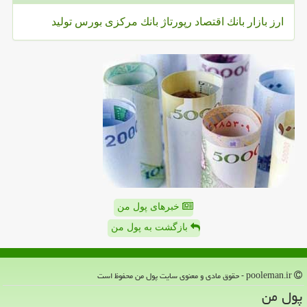
ارز
بازار
بانك
اقتصاد
رپورتاژ
بانك مركزی
بورس
تولید
خبرهای پول من
بازگشت به پول من
pooleman.ir - حقوق مادی و معنوی سایت پول من محفوظ است
پول من