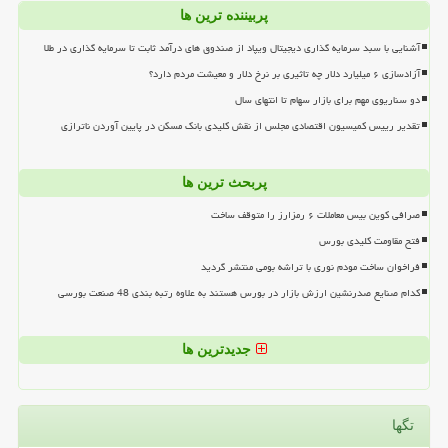
پربیننده ترین ها
آشنایی با سبد سرمایه گذاری دیجیتال ویپاد از صندوق های درآمد ثابت تا سرمایه گذاری در طلا
آزادسازی ۶ میلیارد دلار چه تاثیری بر نرخ دلار و معیشت مردم دارد؟
دو سناریوی مهم برای بازار سهام تا انتهای سال
تقدیر رییس کمیسیون اقتصادی مجلس از نقش کلیدی بانک مسکن در پایین آوردن ناترازی
پربحث ترین ها
صرافی کوین بیس معاملات ۶ رمزارز را متوقف ساخت
فتح مقاومت کلیدی بورس
فراخوان ساخت مودم نوری با تراشه بومی منتشر گردید
کدام صنایع صدرنشین ارزش بازار در بورس هستند به علاوه رتبه بندی 48 صنعت بورسی
جدیدترین ها
تگها