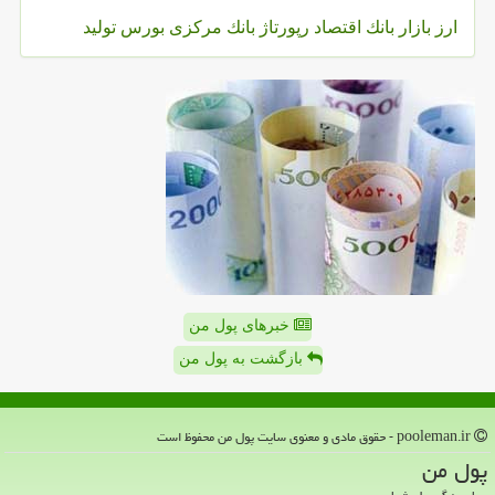
ارز
بازار
بانك
اقتصاد
رپورتاژ
بانك مركزی
بورس
تولید
خبرهای پول من
بازگشت به پول من
pooleman.ir - حقوق مادی و معنوی سایت پول من محفوظ است
پول من