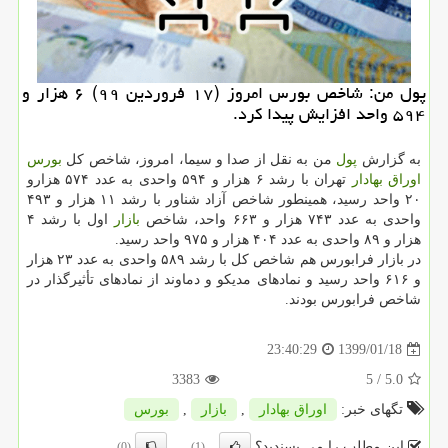
پول من: شاخص بورس امروز (۱۷ فروردین ۹۹) ۶ هزار و
۵۹۴ واحد افزایش پیدا كرد.
به گزارش
پول
من به نقل از صدا و سیما، امروز، شاخص كل
بورس
اوراق بهادار
تهران با رشد ۶ هزار و ۵۹۴ واحدی به عدد ۵۷۴ هزارو
۲۰ واحد رسید، همینطور شاخص آزاد شناور با رشد ۱۱ هزار و ۴۹۳
واحدی به عدد ۷۴۳ هزار و ۶۶۳ واحد، شاخص
بازار
اول با رشد ۴
هزار و ۸۹ واحدی به عدد ۴۰۴ هزار و ۹۷۵ واحد رسید.
در بازار فرابورس هم شاخص كل با رشد ۵۸۹ واحدی به عدد ۲۳ هزار
و ۶۱۶ واحد رسید و نمادهای مدیكو و دماوند از نمادهای تأثیرگذار در
شاخص فرابورس بودند.
1399/01/18
23:40:29
3383
/ 5
5.0
تگهای خبر:
اوراق بهادار
,
بازار
,
بورس
این مطلب را می پسندید؟
(0)
(1)