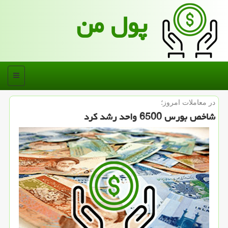
پول من
منو
در معاملات امروز؛
شاخص بورس 6500 واحد رشد كرد