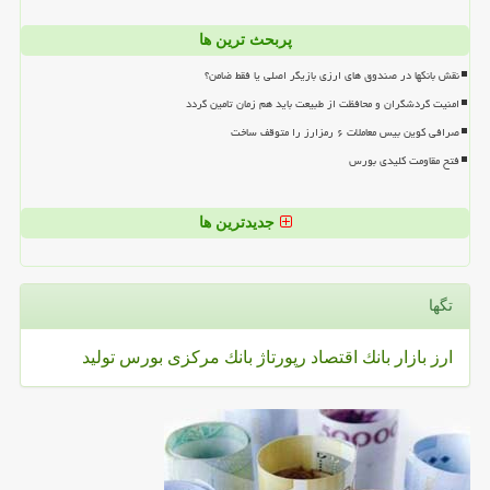
پربحث ترین ها
نقش بانکها در صندوق های ارزی بازیگر اصلی یا فقط ضامن؟
امنیت گردشگران و محافظت از طبیعت باید هم زمان تامین گردد
صرافی کوین بیس معاملات ۶ رمزارز را متوقف ساخت
فتح مقاومت کلیدی بورس
جدیدترین ها
تگها
ارز
بازار
بانك
اقتصاد
رپورتاژ
بانك مركزی
بورس
تولید