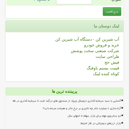
لینک دوستان ما
آب شیرین کن - دستگاه آب شیرین کن
خرید و فروش خودرو
شرکت صنعتی سخت پوشش
طراحی سایت
فیش حج
قیمت بیسیم باوفنگ
کوتاه کننده لینک
پربیننده ترین ها
آشنایی با سبد سرمایه گذاری دیجیتال ویپاد از صندوق های درآمد ثابت تا سرمایه گذاری در طلا
آزادسازی ۶ میلیارد دلار چه تاثیری بر نرخ دلار و معیشت مردم دارد؟
دو سناریوی مهم برای بازار سهام تا انتهای سال
بازار ارزهای دیجیتالی در فاز احتیاط