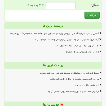
سوال:
= ۷ بعلاوه ۵
پربیننده ترین ها
آشنایی با سبد سرمایه گذاری دیجیتال ویپاد از صندوق های درآمد ثابت تا سرمایه گذاری در طلا
آزادسازی ۶ میلیارد دلار چه تاثیری بر نرخ دلار و معیشت مردم دارد؟
دو سناریوی مهم برای بازار سهام تا انتهای سال
بازار ارزهای دیجیتالی در فاز احتیاط
پربحث ترین ها
امنیت گردشگران و محافظت از طبیعت باید هم زمان تامین گردد
صرافی کوین بیس معاملات ۶ رمزارز را متوقف ساخت
فتح مقاومت کلیدی بورس
فراخوان ساخت مودم نوری با تراشه بومی منتشر گردید
جدیدترین ها