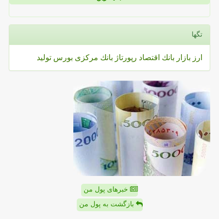
تگها
ارز
بازار
بانك
اقتصاد
رپورتاژ
بانك مركزی
بورس
تولید
خبرهای پول من
بازگشت به پول من