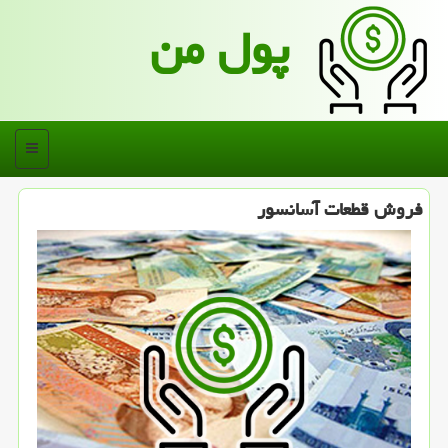
پول من
منو
فروش قطعات آسانسور