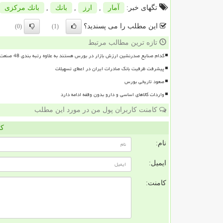
تگهای خبر:
آمار
,
ارز
,
بانك
,
بانك مركزی
این مطلب را می پسندید؟
(0)
(1)
تازه ترین مطالب مرتبط
کدام صنایع صدرنشین ارزش بازار در بورس هستند به علاوه رتبه بندی 48 صنعت بورسی
پیشرفت ظرفیت بانک صادرات ایران در اعطای تسهیلات
صعود تاریخی بورس
واردات کالاهای اساسی و دارو بدون وقفه ادامه دارد
کامنت کاربران پول من در مورد این مطلب
کا
نام:
ایمیل:
کامنت: