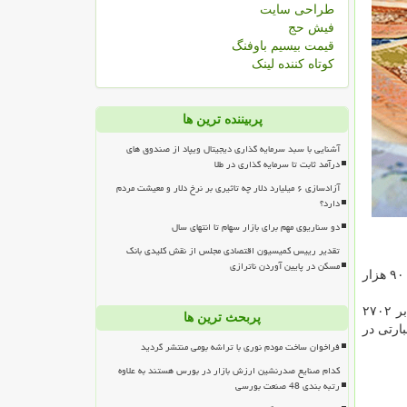
طراحی سایت
فیش حج
قیمت بیسیم باوفنگ
کوتاه کننده لینک
پربیننده ترین ها
آشنایی با سبد سرمایه گذاری دیجیتال ویپاد از صندوق های
درآمد ثابت تا سرمایه گذاری در طلا
آزادسازی ۶ میلیارد دلار چه تاثیری بر نرخ دلار و معیشت مردم
دارد؟
دو سناریوی مهم برای بازار سهام تا انتهای سال
تقدیر رییس کمیسیون اقتصادی مجلس از نقش کلیدی بانک
مسکن در پایین آوردن ناترازی
در بهمن ماه ۹۸ در كل كشور، بالغ بر ۸ میلیون و ۷۰۰ فقره چك وصول شد كه از این تعداد بیشتر از ۷ میلیون و ۸۰۰ فقره عادی و حدود ۹۰۰ هزار
بر این اساس در كل كشور ۸۹.۸ درصد از كل تعداد چك های وصولی، عادی و ۱۰.۲ درصد رمزدار بوده است. همینطور در كل كشور بالغ بر ۲۷۰۲
پربحث ترین ها
زدار است. به عبارتی در
فراخوان ساخت مودم نوری با تراشه بومی منتشر گردید
کدام صنایع صدرنشین ارزش بازار در بورس هستند به علاوه
رتبه بندی 48 صنعت بورسی