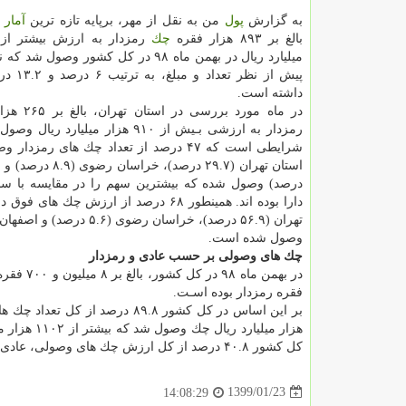
به گزارش
پول
من به نقل از مهر، برپایه تازه ترین
آمار
بالغ بر ۸۹۳ هزار فقره
چك
میلیارد ریال در بهمن ماه ۹۸ در كل كشور وصول
پیش از نظر تع
داشته است.
در ماه مورد بررس
رمزدار به ارزشی بـیش از ۹۱۰ هزار میلیارد ر
شرایطی است كه ۴۷ درصد از تعداد چك های رمزد
درصد) وصول شده كه بیشترین سهم را در مقایسه با سای
دارا بوده اند. همینطور ۶۸ درصد از ارزش چك های
وصول شده است.
چك های وصولی بر حسب عادی و رمزدار
فقره رمزدار بوده اسـت.
كل كشور ۴۰.۸ درصد از كل ارزش چك های وصولی، عادی و ۵۹.۲ درصد رمزدار بوده است.
1399/01/23
14:08:29