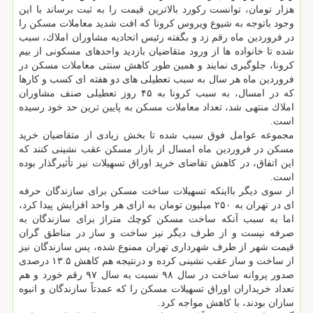
هزار تومان، توانست ركورد بالاترین قیمت را به ثبت برساند با این
وجود باتوجه به شیوع ویروس كرونا كه افت شدید معاملات مسكن را
در فروردین ماه رقم زد و بگفته رئیس اتحادیه مشاوران املاك، سبب
شده تا خانواده ها از ورود متقاضیان بازدید واحدهای مسكونی از بیم
كرونا، جلوگیری نمایند و همین طور كاهش سنتی معاملات مسكن در
فروردین ماه هر سال به سبب تعطیلی های دو هفته ای كسب و كارها
كه در امسال، به سبب كرونا به ۴۵ روز تعطیلی صنف مشاوران
املاك منتهی شد، تعداد معاملات مسكن به پایین ترین حد خود رسیده
است.
مجموعه عوامل فوق سبب شده تا بخش زیادی از متقاضیان خرید
مسكن در فروردین ماه امسال از بازار مسكن عقب نشینی كنند كه
این اتفاق، در كاهش تقاضای خرید اوراق تسهیلات نیز تأثیرگذار بوده
است.
از سوی دیگر بااینكه تسهیلات ساخت مسكن برای سازندگان حرفه
ای در تهران به ۲۵۰ میلیون تومان به ازای هر واحد افزایش پیدا كرد،
اما به سبب آنكه ساخت مسكن كوچك متراژ برای سازندگان به
صرفه نیست و از طرف دیگر نیز ساخت و ساز در مناطق گران
قیمت شهر از طرف شهرداری تهران ممنوع شده، پس سازندگان نیز
از ساخت و ساز عقب نشینی كرده و درنتیجه هم كاهش ۱۳.۵ درصدی
صدور پروانه ساخت در سال ۹۸ نسبت به سال ۹۷ رقم خورد و هم
تعداد خریداران اوراق تسهیلات مسكن را كه عمدتاً سازندگان و انبوه
سازان بودند، با كاهش مواجه كرد.