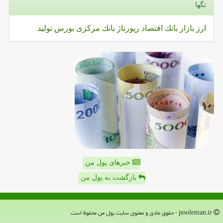
تگها
ارز
بازار
بانك
اقتصاد
رپورتاژ
بانك مركزی
بورس
تولید
خبرهای پول من
بازگشت به پول من
pooleman.ir - حقوق مادی و معنوی سایت پول من محفوظ است