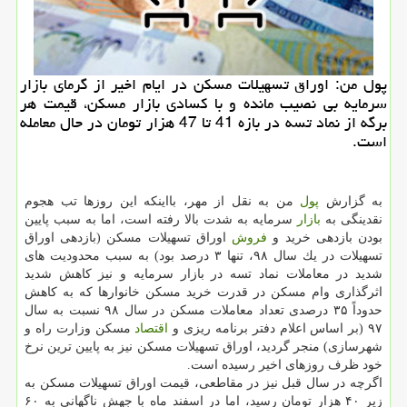
پول من: اوراق تسهیلات مسكن در ایام اخیر از گرمای بازار
سرمایه بی نصیب مانده و با كسادی بازار مسكن، قیمت هر
برگه از نماد تسه در بازه 41 تا 47 هزار تومان در حال معامله
است.
به گزارش
پول
من به نقل از مهر، بااینكه این روزها تب هجوم
نقدینگی به
بازار
سرمایه به شدت بالا رفته است، اما به سبب پایین
بودن بازدهی خرید و
فروش
اوراق تسهیلات مسكن (بازدهی اوراق
تسهیلات در یك سال ۹۸، تنها ۳ درصد بود) به سبب محدودیت های
شدید در معاملات نماد تسه در بازار سرمایه و نیز كاهش شدید
اثرگذاری وام مسكن در قدرت خرید مسكن خانوارها كه به كاهش
حدوداً ۳۵ درصدی تعداد معاملات مسكن در سال ۹۸ نسبت به سال
۹۷ (بر اساس اعلام دفتر برنامه ریزی و
اقتصاد
مسكن وزارت راه و
شهرسازی) منجر گردید، اوراق تسهیلات مسكن نیز به پایین ترین نرخ
خود ظرف روزهای اخیر رسیده است.
اگرچه در سال قبل نیز در مقاطعی، قیمت اوراق تسهیلات مسكن به
زیر ۴۰ هزار تومان رسید، اما در اسفند ماه با جهش ناگهانی به ۶۰