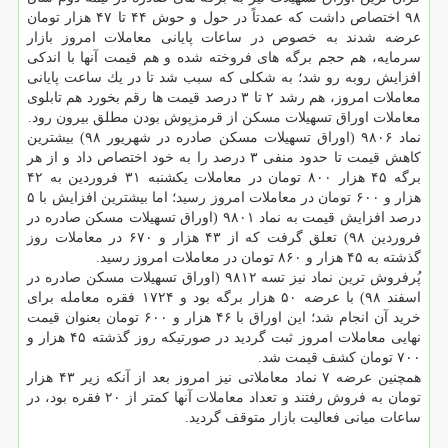
۹۸ اختصاص داشت كه عمدتاً در حول و حوش ۴۴ تا ۴۷ هزار تومان
عرضه شدند به خصوص در ساعات پایانی معاملات امروز بازار
سرمایه، هم حجم برگه های فروخته شده و هم قیمت آنها با اندكی
افزایش روبه رو شد؛ به شكلی كه سبب شد تا در یك ساعت پایانی
معاملات امروز، هم رشد ۲ تا ۳ درصد قیمت ها رقم بخورد هم تابلوی
معاملات اوراق تسهیلات مسكن از قرمزپوش بودن مطلق بیرون رود.
نماد ۹۸۰۶ (اوراق تسهیلات مسكن صادره در شهریور ۹۸) بیشترین
كاهش قیمت تا حدود منفی ۳ درصد را به خود اختصاص داد و از هر
برگه ۴۵ هزار ۸۰۰ تومان در معاملات یكشنبه ۳۱ فروردین به ۴۲
هزار و ۶۰۰ تومان در معاملات امروز رسید؛ اما بیشترین افزایش با ۵
درصد افزایش قیمت به نماد ۹۸۰۱ (اوراق تسهیلات مسكن صادره در
فروردین ۹۸) تعلق گرفت كه از ۴۳ هزار و ۶۷۰ در معاملات روز
گذشته به ۴۵ هزار و ۸۶۰ تومان در معاملات امروز رسید.
پُرفروش ترین نماد نیز تسه ۹۸۱۲ (اوراق تسهیلات مسكن صادره در
اسفند ۹۸) با عرضه ۵۰ هزار برگه بود و ۱۷۲۴ فقره معامله برای
خرید آن انجام شد؛ این اوراق با ۴۶ هزار و ۶۰۰ تومان بعنوان قیمت
نهایی معاملات امروز ثبت گردید در صورتیكه روز گذشته ۴۵ هزار و
۷۰۰ تومان كشف قیمت شد.
همچنین عرضه ۷ نماد معاملاتی نیز امروز بعد از آنكه زیر ۴۳ هزار
تومان به فروش رفتند و تعداد معاملات آنها كمتر از ۲۰ فقره بود، در
ساعات میانی فعالیت بازار متوقف گردید.