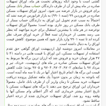
گفتنی است با وجود آنكه روزهای نخست هر ماه، اوراق تسهیلات
صادره در ماه پیش از آن از طرف دارندگان
حساب
ممتاز
بانك
مسكن
برای فروش در بازار عرضه می شود، امروز اوراق تسهیلات مسكن
صادره در فروردین ۹۹ (تسه ۹۹۰۱) به بازار فرابورس عرضه نشد كه
احتمالاً به سبب عدم تحویل این اوراق به دارندگان حساب ممتاز از
طرف بانك مسكن در روز جاری بوده است؛ معمولاً اوراق تسهیلات
نوعرضه در هر ماه، با بیشترین استقبال برای خرید مواجهند كه بنظر
می رسد بعضی از خریداران تسه فعلاً از خرید اوراق صرف نظر
كرده اند تا تسه ۹۹۰۱ وارد بازار شود كه همین موضوع، كاهش قیمت
اوراق را به دنبال داشته است.
در معاملات امروز دوشنبه اول اردیبهشت اوراق گواهی حق تقدم
استفاده از تسهیلات مسكن، این اوراق با قیمت هایی در دامنه ۴۱ تا
۴۷ هزار تومان خرید و فروش شد كه ارزان ترین برگه ها مربوط به
اوراق تسهیلات مسكن صادره در ماه های اردیبهشت، خرداد، تیر و
مرداد ۹۷ با نمادهای ۹۷۰۲، ۹۷۰۳، ۹۷۰۴ و ۹۷۰۵ بودند؛ علت كاهش
قیمت این برگه ها، اتمام تاریخ اعتبار آنها در یك تا سه ماه آینده است.
كه باتوجه به زمان بر بدون حدوداً یك ماهه تشكیل پرونده دریافت
تسهیلات خرید مسكن تا زمان واریز آن از طرف بانك عامل، معمولاً
خریداران این اوراق ترجیح می دهند تا برگه های تسهیلات مسكن با
تاریخ اعتبار بیشتر خریداری كنند كه اگر اعطای وام مسكن آنها با
وقفه روبه رو شد، اوراق تسهیلات خریداری شده از درجه اعتبار
ساقط نشود.
گران ترین اوراق تسهیلات نیز به برگه های صادره در نیمه دوم سال