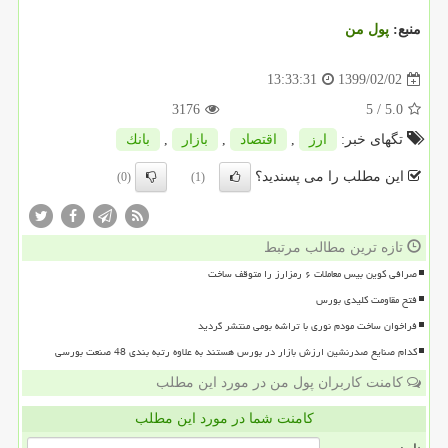
منبع:
پول من
1399/02/02
13:33:31
3176
/ 5
5.0
تگهای خبر:
ارز
,
اقتصاد
,
بازار
,
بانك
این مطلب را می پسندید؟
(0)
(1)
تازه ترین مطالب مرتبط
صرافی کوین بیس معاملات ۶ رمزارز را متوقف ساخت
فتح مقاومت کلیدی بورس
فراخوان ساخت مودم نوری با تراشه بومی منتشر گردید
کدام صنایع صدرنشین ارزش بازار در بورس هستند به علاوه رتبه بندی 48 صنعت بورسی
کامنت کاربران پول من در مورد این مطلب
کامنت شما در مورد این مطلب