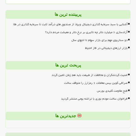
پربیننده ترین ها
آشنایی با سبد سرمایه گذاری دیجیتال ویپاد از صندوق های درآمد ثابت تا سرمایه گذاری در طلا
آزادسازی ۶ میلیارد دلار چه تاثیری بر نرخ دلار و معیشت مردم دارد؟
دو سناریوی مهم برای بازار سهام تا انتهای سال
بازار ارزهای دیجیتالی در فاز احتیاط
پربحث ترین ها
امنیت گردشگران و محافظت از طبیعت باید هم زمان تامین گردد
صرافی کوین بیس معاملات ۶ رمزارز را متوقف ساخت
فتح مقاومت کلیدی بورس
فراخوان ساخت مودم نوری با تراشه بومی منتشر گردید
جدیدترین ها