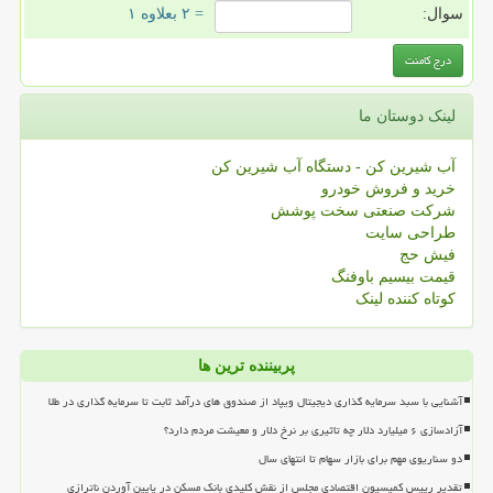
سوال:
= ۲ بعلاوه ۱
لینک دوستان ما
آب شیرین کن - دستگاه آب شیرین کن
خرید و فروش خودرو
شرکت صنعتی سخت پوشش
طراحی سایت
فیش حج
قیمت بیسیم باوفنگ
کوتاه کننده لینک
پربیننده ترین ها
آشنایی با سبد سرمایه گذاری دیجیتال ویپاد از صندوق های درآمد ثابت تا سرمایه گذاری در طلا
آزادسازی ۶ میلیارد دلار چه تاثیری بر نرخ دلار و معیشت مردم دارد؟
دو سناریوی مهم برای بازار سهام تا انتهای سال
تقدیر رییس کمیسیون اقتصادی مجلس از نقش کلیدی بانک مسکن در پایین آوردن ناترازی