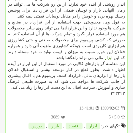
انداز روشنی از آینده خود ندارند. ازاین رو شركت ها می توانند در
زمان التهابی بازار و نوسان قیمتی از این قراردادها برای پوشش
ریسك بهره برده و خویش را در مقابل نوسانات قیمتی بیمه كنند.
به قول وی، محدودیتی جهت استفاده از این قرارداد در صنایع و
شركت ها وجود ندارد و این قراردادها می تواند روی سایر محصولات
هم مورد استفاده قرار بگیرد و تمام شركت ها از آن استفاده كنند به
صورتی كه كشف پریمیوم برای محصولات صنعتی و حتی كشاورزی
هم ابزاری كاربردی است چونكه كشاورزی ماهیت آتی دارد و همواره
فعالان این حوزه نسبت به میزان و قیمت تولیدات خود مسئله دارند
كه این
ابزار
مالی می تواند راهگشا باشد.
این معامله گر بازارهای كالایی در مورد استقبال از این ابزار در آینده
اظهار داشت: بطور قطع در كنار توسعه بیشتر و استقبال فعالان
بازارها از ابزارهای مالی، قرارداد كشف پریمیوم هم با اقبال بیشتری
از جانب شركت ها مواجه می شود كه به صورت طبیعی فرهنگ
سازی و آموزش، سرعت اقبال به این دست ابزارها را زیاد می كند.
۲۲۳۲۲۳
1399/02/03
13:41:01
3089
/ 5
5.0
تگهای خبر:
ابزار
,
اقتصاد
,
بازار
,
بورس