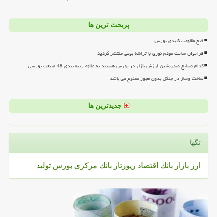
پربحث ترین ها
فتح مقاومت کلیدی بورس
فراخوان ساخت مودم نوری با تراشه بومی منتشر گردید
کدام صنایع صدرنشین ارزش بازار در بورس هستند به علاوه رتبه بندی 48 صنعت بورسی
ساخت وساز در جنگل بدون مجوز ممنوع می باشد
جدیدترین ها
تگها
ارز
بازار
بانك
اقتصاد
رپورتاژ
بانك مركزی
بورس
تولید