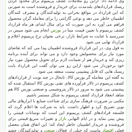
وی ادامه داد: ازاین رو معاملات كشف پریمیوم برای محدود كردن
ریسك قراردادهای بلندمدت برای خریدار و فروشنده است به صورتی
كه این قرارداد در مواقع بحرانی به تولیدكنندگان و مصرف كنندگان
اطمینان خاطر می دهد و نوعی گارانتی را برای معامله گران محصول
فراهم می آورد به این صورت كه برای مثال ابتدای هر ماه قرارداد
كشف پریمیوم با تعیین قیمت مبنا در
بورس
انجام می شود سپس در
سررسید با عنایت به شرایط بازار، نرخی بعنوان نرخ پریمیوم اعلام و
قرارداد نهایی می شود.
به قول وی، در این قرارداد فروشنده اطمینان پیدا می كند كه تقاضای
مورد نیاز برای محصولش وجود دارد و می تواند برای آینده برنامه
ریزی كند و خریدار هم از ضمانت لازم برای تحویل محصول مورد نیاز
خود برخوردار می شود ازاین رو می توان گفت این قرارداد بابت
ریسك هایی كه قابل پیشبینی نیست منعقد می شود.
به گفته این معامله گر بورس كالا، تابحال در چند نوبت از قراردادهای
كشف پریمیوم در تالار فرآورده های نفتی بورس كالا استقبال شده كه
پیشبینی می شود به مرور در تالار پتروشیمی و صنعتی بورس كالا هم
شاهد انعقاد قرارداد كشف پریمیوم به شكل مستمر باشیم.
مكتبی بر ضرورت فرهنگ سازی برای شناخت صنایع با ابزارهای مالی
نوین تصریح كرد و اظهار داشت: باید به شركت ها اعلام گردد كه
فلسفه قرادادهای كشف پریمیوم این است كه نوسانات قیمتی را
پیش بینی نماید و در ایام التهابی
بازار
و تغییرات سریع قیمتی برای
فروشنده و خریدار اطمینان خاطر ایجاد كند؛ این اتفاق همان معضل
فعلی
اقتصاد
ماست كه خیلی از فعالان
صنعت
و تولیدكنندگان چشم