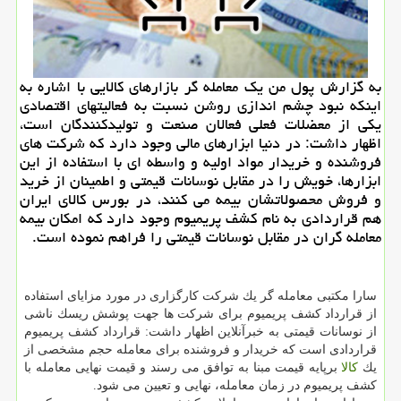
به گزارش پول من یك معامله گر بازارهای كالایی با اشاره به
اینكه نبود چشم اندازی روشن نسبت به فعالیتهای اقتصادی
یكی از معضلات فعلی فعالان صنعت و تولیدكنندگان است،
اظهار داشت: در دنیا ابزارهای مالی وجود دارد كه شركت های
فروشنده و خریدار مواد اولیه و واسطه ای با استفاده از این
ابزارها، خویش را در مقابل نوسانات قیمتی و اطمینان از خرید
و فروش محصولاتشان بیمه می كنند، در بورس كالای ایران
هم قراردادی به نام كشف پریمیوم وجود دارد كه امكان بیمه
معامله گران در مقابل نوسانات قیمتی را فراهم نموده است.
سارا مكتبی معامله گر یك شركت كارگزاری در مورد مزایای استفاده
از قرارداد كشف پریمیوم برای شركت ها جهت پوشش ریسك ناشی
از نوسانات قیمتی به خبرآنلاین اظهار داشت: قرارداد كشف پریمیوم
قراردادی است كه خریدار و فروشنده برای معامله حجم مشخصی از
یك
كالا
برپایه قیمت مبنا به توافق می رسند و قیمت نهایی معامله با
كشف پریمیوم در زمان معامله، نهایی و تعیین می شود.