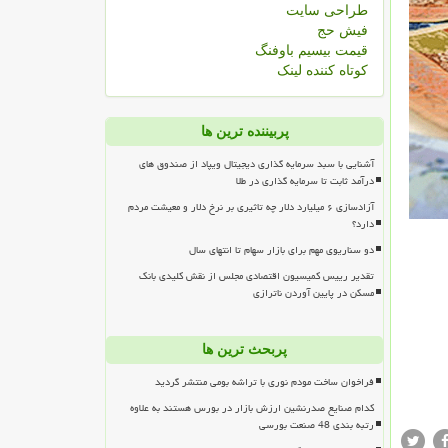
طراحی سایت
فیش حج
قیمت بیسیم باوفنگ
کوتاه کننده لینک
پربیننده ترین ها
آشنایی با سبد سرمایه گذاری دیجیتال ویپاد از صندوق های
درآمد ثابت تا سرمایه گذاری در طلا
آزادسازی ۶ میلیارد دلار چه تاثیری بر نرخ دلار و معیشت مردم
دارد؟
دو سناریوی مهم برای بازار سهام تا انتهای سال
تقدیر رییس کمیسیون اقتصادی مجلس از نقش کلیدی بانک
مسکن در پایین آوردن ناترازی
پربحث ترین ها
فراخوان ساخت مودم نوری با تراشه بومی منتشر گردید
کدام صنایع صدرنشین ارزش بازار در بورس هستند به علاوه
رتبه بندی 48 صنعت بورسی