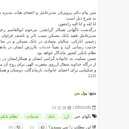
متن پیام دکتر پرویزیان مدیرعامل و اعضای هیات مدیره ب
به شرح ذیل است:
انا لله و انا الیه راجعون
درگذشت ناگهانی همکار گرانقدر، مرحوم ابوالقاسم رحی
مدیرعامل فقید بانک مسکن سبب تاثر و تاسف فراوان 
رحیمی انارکی، سالیان متمادی در بانک مسکن و در م
خدمت رسانی کرد و یقیناً
خدمات
باارزش ایشان در یاده
نظام بانکی کشور ماندگار خواهد بود.
ضمن تسلیت به خانواده گرامی ایشان و همکارانشان در 
از درگاه خداوند متعال آرزوی مغفرت الهی برای روح آن م
و شکیبایی برای اعضای خانواده، بازماندگان، دوستان و همک
2121
منبع:
پول من
1399/02/09
13:32:28
تگهای خبر:
ارز
,
بانك
,
خدمات
,
نظام بانكی
این مطلب را می پسندید؟
(0)
(1)