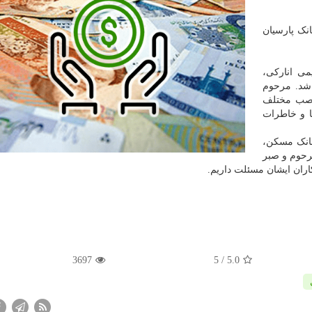
انک پارسیان
می انارکی،
شد. مرحوم
ناصب مختلف
ا و خاطرات
بانک مسکن،
رحوم و صبر
اران ایشان مسئلت داریم.
3697
/ 5
5.0