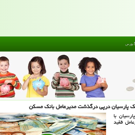
بورس
نك پارسیان درپی درگذشت مدیرعامل بانك مسكن
رسیان با
امل فقید