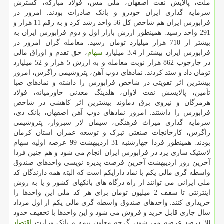
ملت، پالایش نفت اصفهان، ملی مس، فولاد مبارکه، گسترش
سرمایه گذاری ایران خودرو و بانک صادرات بودند. امروز در
فرابورس ایران هم شاخص کل 56 واحد رشد کرد و به رقم 11 هزار و
291 واحد رسید. همینطور ارزش بازار اول و دوم فرابورس ایران به
بیشتر از 710 هزار میلیارد تومان رسید. معامله گران امروز در
فرابورس ایران بیشتر از 3.4 میلیارد
سهام
، حق تقدم و اوراق مالی
در چارچوب 862 هزار نوبت معامله و به ارزش 5 هزار و 52 میلیارد
تومان داد و ستد کردند. نمادهای ذوب آهن، پتروشیمی زاگرس، امروز
بیشترین اثر تقویتی در شاخص فرابورس را داشته و نمادهای صبا
تأمین، پالایسش نفت لاوان، هلدینگ معدنی خاورمیانه، فولاد
هرمزگان و نیروی برق دماوند بیشترین اثر کاهشی در شاخص
فرابورس را داشتند. امروز نمادهای ذوب آهن اصفهان، بانک دی،
سرمایه گذاری میراث فرهنگی، سیمان لار سبزوار، پتروشیمی
زاگرس، کارخانجات صنعتی تبرک و توسعه عمران استان کرمان
بودند. همینطور فردا چهارشنبه 31 اردیبهشت 99 عرضه اولیه سهام
لاستیک سازی یزد در فرابورس ایران انجام می شود و هم چنین فردا
آخرین روز اردیبهشت آخرین فرصت پذیره نویسی واحدهای صندوق
واسطه گری مالی یکم با نماد دارایکم است که البته همه دارندگان کد
ملی ایرانی می توانند از راه درگاه های بانکهای کشور و یا به روش
اینترنتی تا سقف 2 میلیون تومان برای هر کد ملی این واحدها را
خریداری کنند. واحدهای صندوق واسطه گری مالی یکم از اول مرداد
سال جاری قابل خرید و فروش می شود و این واحدها با تخفیف حدود
30 درصد عرضه می شود، گرچه معاون بیمه و بانک وزارت
اقتصاد