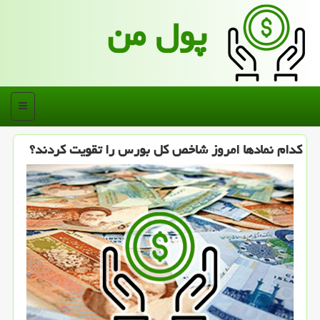
پول من
منو
كدام نمادها امروز شاخص كل بورس را تقویت كردند؟