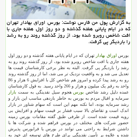
به گزارش پول من فارس نوشت: بورس اوراق بهادار تهران
كه در ایام پایانی هفته گذشته و دو روز اول هفته جاری با
افت شاخص روبرو شده بود، از روز گذشته روند رو به رشد
را باردیگر پی گرفت.
بورس
اوراق بهادار
تهران که در ایام پایانی هفته گذشته و دو روز اول
هفته جاری با افت شاخص روبرو شده بود، از روز گذشته روند رو به
رشد را باردیگر پی گرفت. البته به نظر برخی کارشناسان قیمت ها
تعدیل می شد و به واقعیت نزدیک تر می شد، اما از روز گذشته روند
رو به رشد پیدا کرده و امروز هم شاخص کل با افزایش 6 هزار و 86
واحد به رقم یک میلیون و هزار و 266 واحد رسید. به قول کارشناسان
عمده دلیل رشد شاخص
بورس
هجوم سیل نقدینگی به سمت
بازار
سرمایه و اقبال مردم به بورس به خاطر بازدهی مناسب این بازار و
رشد سرمایه بوده، اما نکته مهم این است که سهام شناور در بازار
اندک است و تقاضای بالا سبب فشار بر قیمت سهام و افزایش بی
رویه قیمت شده است. از طرفی طبق گفته مقامات بورس زمینه
حضور شرکت های مختلف در بورس فراهم شده و شرکت ها با
داشتن شرایط به راحتی می توانند در بورس یا فرابورس پذیرش
شده و علاوه بر تأمین نقدینگی برای طرح های توسعه ای خود به