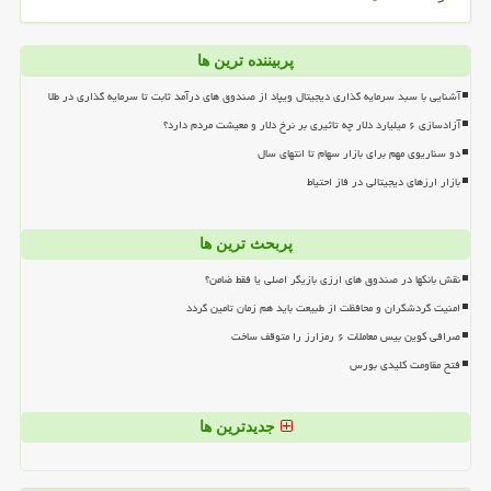
پربیننده ترین ها
آشنایی با سبد سرمایه گذاری دیجیتال ویپاد از صندوق های درآمد ثابت تا سرمایه گذاری در طلا
آزادسازی ۶ میلیارد دلار چه تاثیری بر نرخ دلار و معیشت مردم دارد؟
دو سناریوی مهم برای بازار سهام تا انتهای سال
بازار ارزهای دیجیتالی در فاز احتیاط
پربحث ترین ها
نقش بانکها در صندوق های ارزی بازیگر اصلی یا فقط ضامن؟
امنیت گردشگران و محافظت از طبیعت باید هم زمان تامین گردد
صرافی کوین بیس معاملات ۶ رمزارز را متوقف ساخت
فتح مقاومت کلیدی بورس
جدیدترین ها