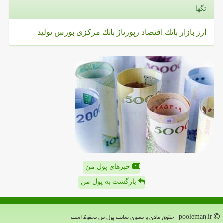
تگها
ارز
بازار
بانك
اقتصاد
رپورتاژ
بانك مركزی
بورس
تولید
خبرهای پول من
بازگشت به پول من
pooleman.ir - حقوق مادی و معنوی سایت پول من محفوظ است