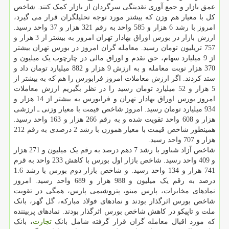
عمق بازار و جمع آوری نقدینگی سرگردان از بازار کمک کنند. شاخص
کل با معیار هم وزن که بیشتر مورد توجه تحلیلگران قرار می گیرد،
امروز با رشد 6 هزار و 585 واحد به رقم 321 هزار و 37 واحد رسید.
ارزش بازار در بورس اوراق بهادار تهران امروز به بیشتر از 3 هزار و
757 تریلیون تومان رسید. معامله گران امروز در بورس تهران بیشتر
از 9 میلیارد سهام، حق تقدم و اوراق مالی در چارچوب یک میلیون و
370 هزار نوبت معامله و به ارزش 9 هزار و 882 میلیارد تومان داد و
ستد کردند. اگر ارزش معاملات امروز فرابورس را هم که به بیشتر از
5 هزار و 52 میلیارد تومان رسید را در نظر بگیریم ارزش معاملات
امروز بورس اوراق بهادار تهران و فرابورس به بیشتر از 14 هزار و
934 میلیارد تومان رسید. امروز شاخص قیمت با معیار وزنی ـ ارزشی
هزار و 608 واحد تقویت شده و به رقم 266 هزار و 163 واحد رسید.
همینطور شاخص قیمت با معیار هموزن با رشد 2 درصدی به رقم 212
هزار و 707 واحد رسید.
شاخص آزاد شناور با رشد 7 دهم درصد به رقم یک میلیون و 271 هزار
و 409 واحد رسید. شاخص بازار اول بورس با کاهش 233 واحد به قرم
741 هزار و 134 واحد رسید. و شاخص بازار دوم بورس با رشد 1.6
درصد به رقم یک میلیون و 988 هزار و 689 واحد رسید. امروز
نمادهای مخابرات، پارس مینو، پتروشیمی پارس، همگی در تقویت
شاخص بورس اثرگذار بودند و نمادهای فولاد مبارکه، گل گهر، بانک
ملت و تاپیکو در کاهش شاخص بورس اثرگذار بودند. نمادهای پربیننده
که مورد اقبال معامله گران قرار گرفته شامل بانک
تجارت
، بانک