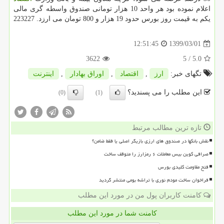
اعلام نموده بود هر واحد 10 هزار تومانی صندوق واسطه گری مالی
یکم به قیمت روز بورس حدود 19 هزار و 800 تومان می ارزد. 223227
1399/03/01
12:51:45
3622
/ 5
5.0
تگهای خبر:
ارز
,
اقتصاد
,
اوراق بهادار
,
اینترنت
این مطلب را می پسندید؟
(0)
(1)
تازه ترین مطالب مرتبط
نقش بانکها در صندوق های ارزی بازیگر اصلی یا فقط ضامن؟
صرافی کوین بیس معاملات ۶ رمزارز را متوقف ساخت
فتح مقاومت کلیدی بورس
فراخوان ساخت مودم نوری با تراشه بومی منتشر گردید
کامنت کاربران پول من در مورد این مطلب
کامنت شما در مورد این مطلب