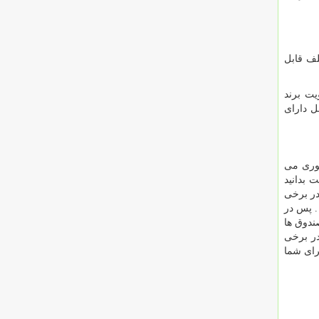
ف قابل
یت برند
ل دارای
ظوری می
 بدانید
در برخی
. پس در
ندوق ها
در برخی
رای شما