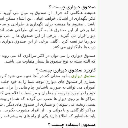
صندوق دیواری چیست ؟
همیشه هنگامی که حرف از صندوق به میان می آورید ناخ
فکر نگهداری از اشیائی خواهید افتاد . این اشیاء ممکن 
باشد . صندوق ها همیشه برای نگهداری ها طراحی و ساخت
اما برخی از این صندوق ها به گونه ای طراحی شده اند
دیوار قرار می گیرند . برخی از این صندوق ها را می تو
دیوارها نیز تعبیه کرد . گاهی برخی از این صندوق دیواری ه
درب ها جایگذاری می کنند.
صندوق دیواری را می توان در اکثر مراکزی که می روید م
که البته بسته به نوع صندوق ها بسیار متفاوت می باشند.
کاربرد صندوق دیواری چیست ؟
صندوق دیواری
بنا به محلی که در آنجا تعبیه می شود کا
بسیاری از صندوق های دیواری توجه شما را به خود جلب می
آموزان می توانند به صورت ناشناس پیام هایی را برای مدیر
خود را در مورد مدرسه و معلمان و مراسمات اعلام می کنن
مراکز ها بر روی دیوار ها نصب می گردند که شما در بیشتر
پستی ریخته می شوند ) و بسیاری از صندوق های دیگر . شم
مراکز کارگاهی و یا دولتی و .. از افراد مشورت بگیرید . 
یابد. همانطور که اطلاع دارید یکی از راه های به پیشرفت 
صندوق ایستاده چیست ؟