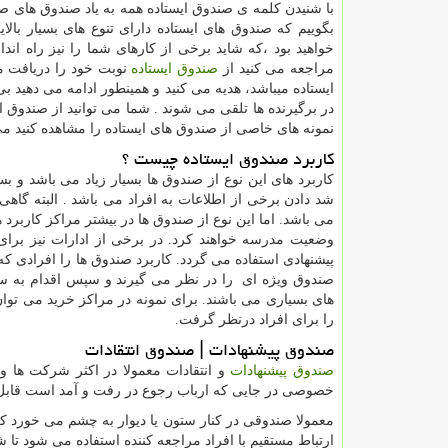
با شنیدن کلمه ی صندوق ایستاده همه به یاد صندوق های صدق
بگوییم که صندوق های ایستاده دارای تنوع های بسیار بالا
خواهید بود ،که شاید برخی از کارهای شما را نیز راه اندا
مراجعه می کنید از
صندوق ایستاده
نوبت خود را دریافت م
ایستاده میباشد، هدیه می کنید و همینطور ادامه می دهید بی
در برگیرنده ها تلقی می شوند . شما می توانید از صندوق ایس
نمونه های خاصی از صندوق های ایستاده را مشاهده کنید می ت
کاربرد صندوق ایستاده چیست ؟
کاربرد های این نوع از صندوق ها بسیار زیاد می باشد و ب
شد دادن برخی از اطلاعات به افراد می باشد . البته گا
می باشد. اما این نوع از صندوق ها در بیشتر مراکز کاربرد 
وضعیت مدرسه خواهند کرد. در برخی از ادارات نیز برای ب
پیشنهادی استفاده می گردد. کاربرد صندوق ها را افرادی ک
صندوق ویژه ای را در نظر می گیرند و سپس اقدام به ساخ
های بسیاری می باشند. برای نمونه در مراکز خرید می توان
را برای افراد درنظر گرفت.
صندوق پیشنهادات | صندوق انتقادات
صندوق پیشنهادات
و انتقادات معمولا در اکثر شرکت ها و
خصوصی در جایی که ارباب رجوع در رفت و آمد است قاب
معمولا صندوقی در کنار ستون یا دیوار به چشم می خورد که 
ارتباط مستقیم با افراد مراجعه کننده استفاده می شود تا 