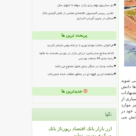
دو سناریوی مهم برای بازار سهام تا انتهای سال
تقدیر رییس کمیسیون اقتصادی مجلس از نقش کلیدی بانک
مسکن در پایین آوردن ناترازی
پربحث ترین ها
فراخوان ساخت مودم نوری با تراشه بومی منتشر گردید
کدام صنایع صدرنشین ارزش بازار در بورس هستند به علاوه
رتبه بندی 48 صنعت بورسی
ساخت وساز در جنگل بدون مجوز ممنوع می باشد
مشاهده خرس قهوه ای در مناطق حفاظت شده شمیرانات
می شوید
ها دانش
جدیدترین ها
شنهادات
یاری از
ز موارد
 خود در
تگها
زایش می
ارز
بازار
بانك
اقتصاد
رپورتاژ
بانك
مركزی
بورس
تولید