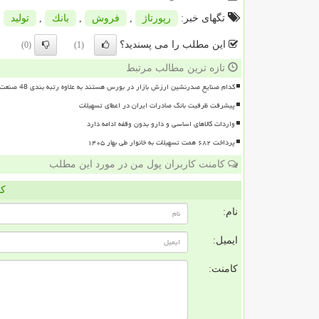
تگهای خبر:
رپورتاژ
,
فروش
,
بانك
,
تولید
این مطلب را می پسندید؟
(0)
(1)
تازه ترین مطالب مرتبط
کدام صنایع صدرنشین ارزش بازار در بورس هستند به علاوه رتبه بندی 48 صنعت بورسی
پیشرفت ظرفیت بانک صادرات ایران در اعطای تسهیلات
واردات کالاهای اساسی و دارو بدون وقفه ادامه دارد
پرداخت ۶۸۲ همت تسهیلات به خانوار طی بهار ۱۴۰۵
کامنت کاربران پول من در مورد این مطلب
کا
نام:
ایمیل:
کامنت: