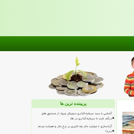
پربیننده ترین ها
آشنایی با سبد سرمایه گذاری دیجیتال ویپاد از صندوق های
درآمد ثابت تا سرمایه گذاری در طلا
آزادسازی ۶ میلیارد دلار چه تاثیری بر نرخ دلار و معیشت مردم
دارد؟