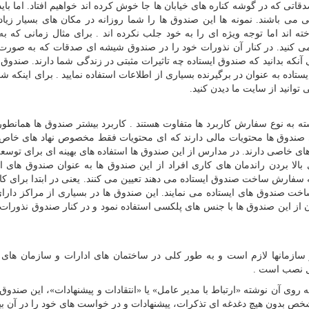
اتی که در گوشه کناره های خیابان ها جا خوش کرده اند خواهیم افتاد. اما باید
یی می باشند. نمونه ها این صندوق ها را شما روزانه در مکان های بسیار زیا
خته اند اما توجه ویژه ای را به خود جلب نکرده اند . برای مثال زمانی که به 
ی کنید. در کنار آن نذورات خود را در صندوق شیشه ای صدقات که به صور
 آنکه بدانید که صندوق ایستاده چه تاثیرات مثبتی در زندگی شما دارند. صندوق 
تاده به عنوان در برگیرنده بسیاری از اطلاعات استفاده نمایید . برای اینکه شما
وانید از سایت ما دیدن کنید.
سته به نوع سفارش کاربرد ها متفاوت هستند . کاربرد بیشتر صندوق ها همانطور
هی صندوق ها محتویات مالی دارند که ای محتویات فقط مخصوص نهاد های خاص
های خاصی دارند. در مدارس از این صندوق ها استفاده های بهینه ای برای توسعه 
الا بردن راندمان های کاری افراد از این صندوق ها به عنوان صندوق های ان
ه سفارش ساخت صندوق ایستاده می دهند تعیین می کنند. یعنی در ابتدا برای ک
ت صندوق های ایستاده می نمایند. این صندوق ها در بسیاری از مراکز دارای
 از این صندوق ها با جنس های پلکسی استفاده نمود و در کنار صندوق نذورات ت
 سازمانها لازم است و به طور کلی در ساختمان های ادارات و سازمان های 
ل نصب است .
روی آن نوشته «ارتباط با مدیر عامل» یا «انتقادات و پیشنهادات»، این صندوق
شخص بدون هیچ دغدغه ای تذکرات، پیشنهادات و در خواست های خود را در آن بیا