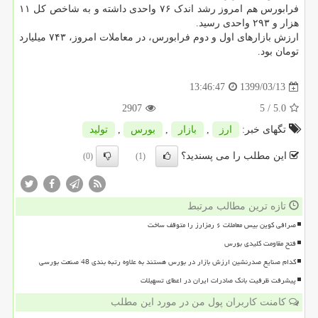
فرابورس هم امروز رشد اندک ۷۶ واحدی داشته و به شاخص کل ۱۱
هزار و ۲۹۳ واحدی رسید.
ارزش بازارهای اول و دوم فرابورس، در معاملات امروز، ۷۴۳ میلیارد
تومان بود.
1399/03/13
13:46:47
2907
/ 5
5.0
تگهای خبر:
ارز
,
بازار
,
بورس
,
تولید
این مطلب را می پسندید؟
(0)
(1)
تازه ترین مطالب مرتبط
صرافی کوین بیس معاملات ۶ رمزارز را متوقف ساخت
فتح مقاومت کلیدی بورس
کدام صنایع صدرنشین ارزش بازار در بورس هستند به علاوه رتبه بندی 48 صنعت بورسی
پیشرفت ظرفیت بانک صادرات ایران در اعطای تسهیلات
کامنت کاربران پول من در مورد این مطلب