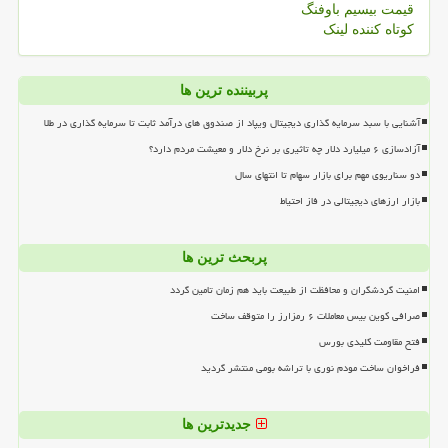
قیمت بیسیم باوفنگ
کوتاه کننده لینک
پربیننده ترین ها
آشنایی با سبد سرمایه گذاری دیجیتال ویپاد از صندوق های درآمد ثابت تا سرمایه گذاری در طلا
آزادسازی ۶ میلیارد دلار چه تاثیری بر نرخ دلار و معیشت مردم دارد؟
دو سناریوی مهم برای بازار سهام تا انتهای سال
بازار ارزهای دیجیتالی در فاز احتیاط
پربحث ترین ها
امنیت گردشگران و محافظت از طبیعت باید هم زمان تامین گردد
صرافی کوین بیس معاملات ۶ رمزارز را متوقف ساخت
فتح مقاومت کلیدی بورس
فراخوان ساخت مودم نوری با تراشه بومی منتشر گردید
جدیدترین ها