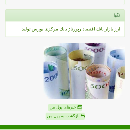
تگها
ارز
بازار
بانك
اقتصاد
رپورتاژ
بانك مركزی
بورس
تولید
خبرهای پول من
بازگشت به پول من