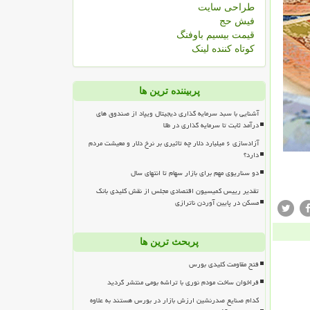
طراحی سایت
فیش حج
قیمت بیسیم باوفنگ
کوتاه کننده لینک
پربیننده ترین ها
آشنایی با سبد سرمایه گذاری دیجیتال ویپاد از صندوق های
درآمد ثابت تا سرمایه گذاری در طلا
آزادسازی ۶ میلیارد دلار چه تاثیری بر نرخ دلار و معیشت مردم
دارد؟
دو سناریوی مهم برای بازار سهام تا انتهای سال
تقدیر رییس کمیسیون اقتصادی مجلس از نقش کلیدی بانک
مسکن در پایین آوردن ناترازی
پربحث ترین ها
فتح مقاومت کلیدی بورس
فراخوان ساخت مودم نوری با تراشه بومی منتشر گردید
کدام صنایع صدرنشین ارزش بازار در بورس هستند به علاوه