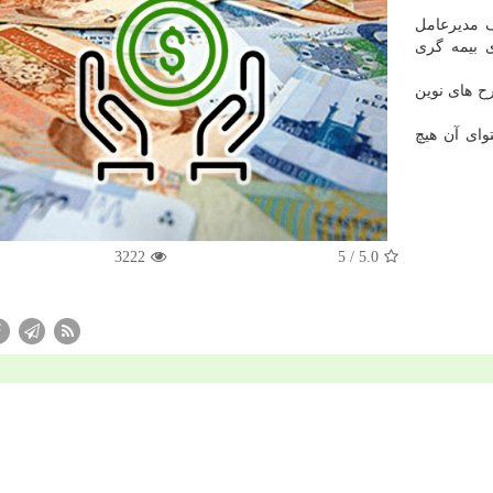
 مدیرعامل
 بیمه گری
ح های نوین
وای آن هیچ
3222
/ 5
5.0