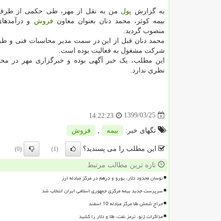
به گزارش
پول
من به نقل از مهر، طی حکمی از طرف
بیمه کوثر، محمد دنان بعنوان معاون
فروش
و درآمدهای
منصوب گردید.
محمد دنان قبل از این در سمت مدیر محاسبات فنی و طر
شرکت مشغول به فعالیت بوده است.
این مطلب، یک خبر آگهی بوده و خبرگزاری مهر در محت
نظری ندارد.
1399/03/25
14:22:23
تگهای خبر:
بیمه
,
فروش
این مطلب را می پسندید؟
(0)
(1)
تازه ترین مطالب مرتبط
نوسان محدود دلار، یورو و درهم در مرکز مبادله ارز
سرپرست جدید بیمه مرکزی جمهوری اسلامی ایران انتخاب شد
حراج شمش طلا مرکز مبادله 10 اسفند
مذاکرات ژنو، ترمز نفت، طلا و دلار را کشید