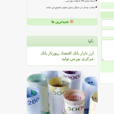
رتبه بندی 48 صنعت بورسی
ساخت وساز در جنگل بدون مجوز ممنوع می باشد
جدیدترین ها
تگها
ارز
بازار
بانك
اقتصاد
رپورتاژ
بانك
مركزی
بورس
تولید