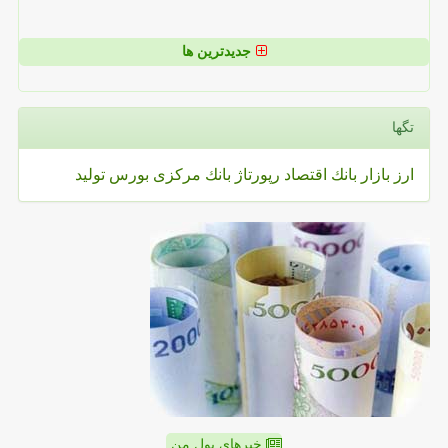
جدیدترین ها
تگها
ارز
بازار
بانك
اقتصاد
رپورتاژ
بانك مركزی
بورس
تولید
خبرهای پول من