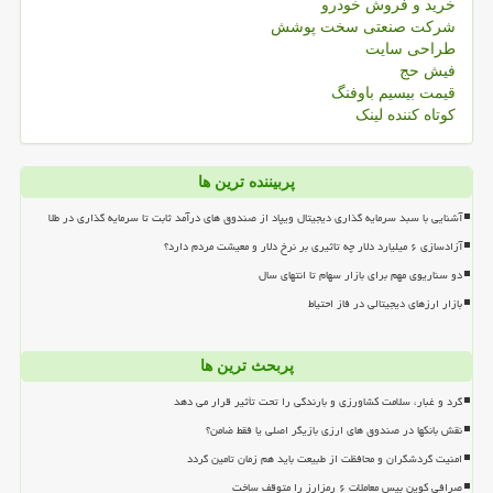
خرید و فروش خودرو
شرکت صنعتی سخت پوشش
طراحی سایت
فیش حج
قیمت بیسیم باوفنگ
کوتاه کننده لینک
پربیننده ترین ها
آشنایی با سبد سرمایه گذاری دیجیتال ویپاد از صندوق های درآمد ثابت تا سرمایه گذاری در طلا
آزادسازی ۶ میلیارد دلار چه تاثیری بر نرخ دلار و معیشت مردم دارد؟
دو سناریوی مهم برای بازار سهام تا انتهای سال
بازار ارزهای دیجیتالی در فاز احتیاط
پربحث ترین ها
گرد و غبار، سلامت کشاورزی و بارندگی را تحت تأثیر قرار می دهد
نقش بانکها در صندوق های ارزی بازیگر اصلی یا فقط ضامن؟
امنیت گردشگران و محافظت از طبیعت باید هم زمان تامین گردد
صرافی کوین بیس معاملات ۶ رمزارز را متوقف ساخت