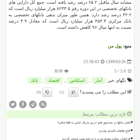
مشابه سال ماقبل ۶۵.۲ درصد رشد یافته است. جمع کل دارایی های
بانکهای تخصصی در این دوره رقم ۸۲۳۳.۵ هزار میلیارد ریال است که
۳۲.۲ درصد رشد دارد. همین طور میزان بدهی بانکهای تخصصی به
بانک مرکزی ۴۵۴.۳ هزار میلیارد ریال است که معادل ۴.۹ درصد
نسبت به انتها سال ۹۶ کاهش داشته است.
منبع:
پول من
1399/03/26
23:58:03
3038
/ 5
5.0
تگهای خبر:
آمار
,
اسكناس
,
اقتصاد
,
بانك
این مطلب را می پسندید؟
(0)
(1)
تازه ترین مطالب مرتبط
نقش بانکها در صندوق های ارزی بازیگر اصلی یا فقط ضامن؟
فتح مقاومت کلیدی بورس
فراخوان ساخت مودم نوری با تراشه بومی منتشر گردید