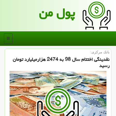
پول من
منو
بانك مركزی:
نقدینگی اختتام سال 98 به 2474 هزارمیلیارد تومان
رسید