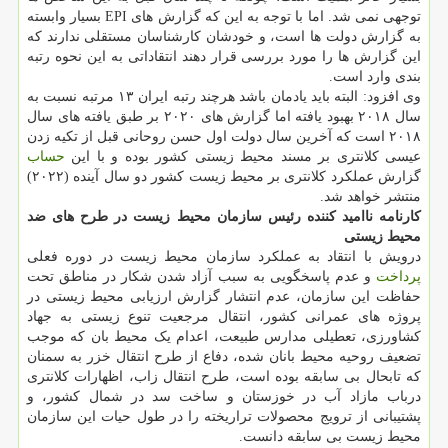
توجهی نمی شد. اما با توجه به این که گزارش های EPI بسیار وابسته
به گزارش دولت ها است، و خودشان کارشناسان مستقلی ندارند که
این گزارش ها را مورد بررسی قرار دهند انتقاداتی به این نحوه رتبه
بندی وارد است.
وی افزود: البته باید یادمان باشد هرچند رتبه ایران ۱۳ مرتبه نسبت به
سال ۲۰۱۸ بهبود یافته اما گزارش های ۲۰۲۰ بر طبق یافته های سال
۲۰۱۸ است که آخرین سال دولت اول حسن روحانی قبل از تکیه زدن
عیسی کلانتری بر مسند محیط زیستی کشور بوده و با این
حساب
گزارش عملکرد کلانتری بر محیط زیست کشور دو سال آینده (۲۰۲۲)
منتشر خواهد شد.
کارنامه ناامید کننده رئیس سازمان محیط زیست در طرح های ضد
محیط زیستی
درویش با انتقاد به عملکرد سازمان محیط زیست در دوره فعلی
پرداخت
و عدم پاسخگویی به سبب آزاد شدن شکار در مناطق تحت
حفاظت این سازمان، عدم انتشار گزارش ارزیابی محیط زیستی در
پروژه های عمرانی کشور، انتقال مرجعیت تنوع زیستی به جهاد
کشاورزی، تعطیلی مدارس طبیعت، اعدام یک محیط بان که موجب
تضعیف روحیه محیط بانان شده، دفاع از طرح انتقال خزر به سمنان
که تابحال بی سابقه بوده است، طرح انتقال زاب، اظهارات کلانتری
درباب مازاد آب در خوزستان و ساخت سد در شمال کشور، و
پشتیبانی از ترویج محصولات تراریخته را در طول حیات این سازمان
محیط زیست بی سابقه دانست.