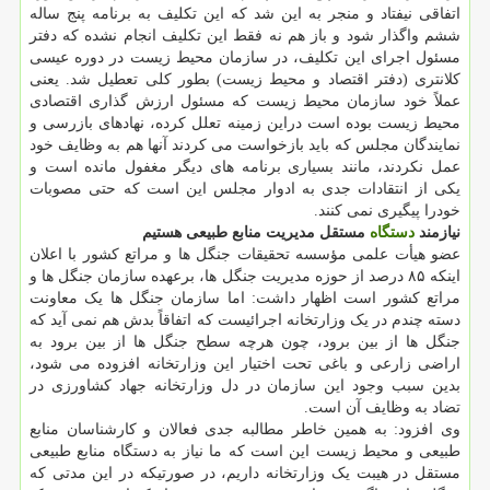
اتفاقی نیفتاد و منجر به این شد که این تکلیف به برنامه پنج ساله
ششم واگذار شود و باز هم نه فقط این تکلیف انجام نشده که دفتر
مسئول اجرای این تکلیف، در سازمان محیط زیست در دوره عیسی
کلانتری (دفتر اقتصاد و محیط زیست) بطور کلی تعطیل شد. یعنی
عملاً خود سازمان محیط زیست که مسئول ارزش گذاری اقتصادی
محیط زیست بوده است دراین زمینه تعلل کرده، نهادهای بازرسی و
نمایندگان مجلس که باید بازخواست می کردند آنها هم به وظایف خود
عمل نکردند، مانند بسیاری برنامه های دیگر مغفول مانده است و
یکی از انتقادات جدی به ادوار مجلس این است که حتی مصوبات
خودرا پیگیری نمی کنند.
نیازمند
دستگاه
مستقل مدیریت منابع طبیعی هستیم
عضو هیأت علمی مؤسسه تحقیقات جنگل ها و مراتع کشور با اعلان
اینکه ۸۵ درصد از حوزه مدیریت جنگل ها، برعهده سازمان جنگل ها و
مراتع کشور است اظهار داشت: اما سازمان جنگل ها یک معاونت
دسته چندم در یک وزارتخانه اجرائیست که اتفاقاً بدش هم نمی آید که
جنگل ها از بین برود، چون هرچه سطح جنگل ها از بین برود به
اراضی زارعی و باغی تحت اختیار این وزارتخانه افزوده می شود،
بدین سبب وجود این سازمان در دل وزارتخانه جهاد کشاورزی در
تضاد به وظایف آن است.
وی افزود: به همین خاطر مطالبه جدی فعالان و کارشناسان منابع
طبیعی و محیط زیست این است که ما نیاز به دستگاه منابع طبیعی
مستقل در هیبت یک وزارتخانه داریم، در صورتیکه در این مدتی که