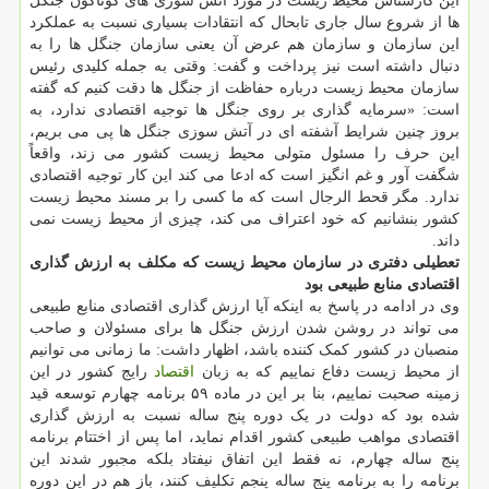
این کارشناس محیط زیست در مورد آتش سوزی های گوناگون جنگل
ها از شروع سال جاری تابحال که انتقادات بسیاری نسبت به عملکرد
این سازمان و سازمان هم عرض آن یعنی سازمان جنگل ها را به
دنبال داشته است نیز پرداخت و گفت: وقتی به جمله کلیدی رئیس
سازمان محیط زیست درباره حفاظت از جنگل ها دقت کنیم که گفته
است: «سرمایه گذاری بر روی جنگل ها توجیه اقتصادی ندارد، به
بروز چنین شرایط آشفته ای در آتش سوزی جنگل ها پی می بریم،
این حرف را مسئول متولی محیط زیست کشور می زند، واقعاً
شگفت آور و غم انگیز است که ادعا می کند این کار توجیه اقتصادی
ندارد. مگر قحط الرجال است که ما کسی را بر مسند محیط زیست
کشور بنشانیم که خود اعتراف می کند، چیزی از محیط زیست نمی
داند.
تعطیلی دفتری در سازمان محیط زیست که مکلف به ارزش گذاری
اقتصادی منابع طبیعی بود
وی در ادامه در پاسخ به اینکه آیا ارزش گذاری اقتصادی منابع طبیعی
می تواند در روشن شدن ارزش جنگل ها برای مسئولان و صاحب
منصبان در کشور کمک کننده باشد، اظهار داشت: ما زمانی می توانیم
از محیط زیست دفاع نماییم که به زبان
اقتصاد
رایج کشور در این
زمینه صحبت نماییم، بنا بر این در ماده ۵۹ برنامه چهارم توسعه قید
شده بود که دولت در یک دوره پنج ساله نسبت به ارزش گذاری
اقتصادی مواهب طبیعی کشور اقدام نماید، اما پس از اختتام برنامه
پنج ساله چهارم، نه فقط این اتفاق نیفتاد بلکه مجبور شدند این
برنامه را به برنامه پنج ساله پنجم تکلیف کنند، باز هم در این دوره