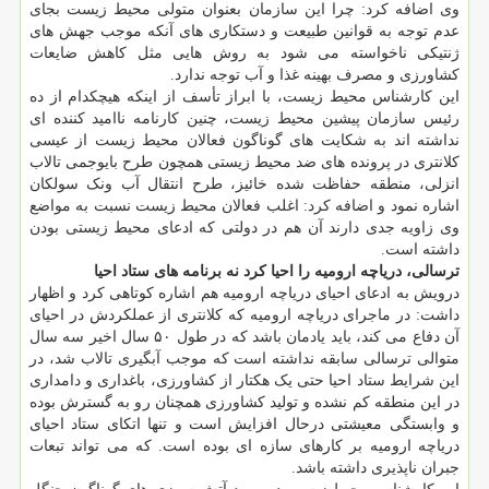
وی اضافه کرد: چرا این سازمان بعنوان متولی محیط زیست بجای
عدم توجه به قوانین طبیعت و دستکاری های آنکه موجب جهش های
ژنتیکی ناخواسته می شود به روش هایی مثل کاهش ضایعات
کشاورزی و مصرف بهینه غذا و آب توجه ندارد.
این کارشناس محیط زیست، با ابراز تأسف از اینکه هیچکدام از ده
رئیس سازمان پیشین محیط زیست، چنین کارنامه ناامید کننده ای
نداشته اند به شکایت های گوناگون فعالان محیط زیست از عیسی
کلانتری در پرونده های ضد محیط زیستی همچون طرح بایوجمی تالاب
انزلی، منطقه حفاظت شده خائیز، طرح انتقال آب ونک سولکان
اشاره نمود و اضافه کرد: اغلب فعالان محیط زیست نسبت به مواضع
وی زاویه جدی دارند آن هم در دولتی که ادعای محیط زیستی بودن
داشته است.
ترسالی، دریاچه ارومیه را احیا کرد نه برنامه های ستاد احیا
درویش به ادعای احیای دریاچه ارومیه هم اشاره کوتاهی کرد و اظهار
داشت: در ماجرای دریاچه ارومیه که کلانتری از عملکردش در احیای
آن دفاع می کند، باید یادمان باشد که در طول ۵۰ سال اخیر سه سال
متوالی ترسالی سابقه نداشته است که موجب آبگیری تالاب شد، در
این شرایط ستاد احیا حتی یک هکتار از کشاورزی، باغداری و دامداری
در این منطقه کم نشده و تولید کشاورزی همچنان رو به گسترش بوده
و وابستگی معیشتی درحال افزایش است و تنها اتکای ستاد احیای
دریاچه ارومیه بر کارهای سازه ای بوده است. که می تواند تبعات
جبران ناپذیری داشته باشد.