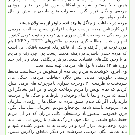
همین حالا مستقر نشوند و امکانات مورد نیاز در اختیار نیروهای
مردمی و یگان قرار نگیرد، خسارات منابع طبیعی ما بیش از حال
حاضر خواهد بود.
مردم در حفاظت از جنگل ها چند قدم جلوتر از مسئولان هستند
این کارشناس محیط زیست درباب افزایش سطح مطالبات مردمی
در رسیدگی به وضعیت آتش سوزی های غرب و جنوب غربی کشور،
اظهار داشت: مطالبه گری مردم در فاکتورهای UNDP و UNEP هم
مورد توجه قرار گرفته و یکی از فاکتورهای توسعه یافتگی این است
که مردم چقدر حاضرند در زمینه محیط زیست پول بپردازند، و مردم
ما با وجود تنگناهای اقتصادی شدید، در هر بزنگاهی آمدند و در این چند
روزه هم ۲۲ دمنده با پول های مردمی تهیه شده است.
وی افزود: خوشبختانه مردم چند قدم از مسئولین در حساسیت محیط
زیستی جلوترند، مدتی پیش یگان حفاظت مردمی جنگل های
سردشت به ظرفیت ۳۰ دوچرخه سواری با دوچرخه های برقی افتتاح
کردیم که تمام پولش را مردم پرداخت کردند و این امر نشانگر این
است که مردم واقعاً با تمام وجودشان بلوط ها و جنگل ها را دوست
دارند ولی اگر یک صدم عشق مردم به جنگل ها را رؤسای سازمان
های مربوطه داشتند شاهد این فجایع نبودیم، تجربیاتی مثل بنیاد الگن،
قرق خصوصی منصورآباد رفسنجان، کانی برازان که در آن مردم
حفظ منابع طبیعی را مثل خون در رگ هایشان باارزش می دانند، باید
مورد توجه دولت قرار گیرد و در رسانه ها به تصویر کشیده شود و
باید همانند یگان مردمی سردشت در دیگر مناطق زاگرس نشین،