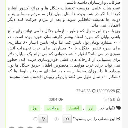
هیرکانی و ارسباران داشته باشیم.
عضو هیأت علمی مؤسسه تحقیقات جنگل ها و مراتع کشور اشاره
کرد: اما اگر در همه پدیده ها مثل سیل، زلزله، مردم وسط بیایند و
دولت ها همیشه غافلگیر شوند و بعد از مردم حرکت کنند دیگر
اعتمادی نمی ماند.
وی با طرح این سوال که چطور سازمان جنگل ها می تواند برای مالچ
پاشی بیابان که مورد انتقاد بیشتر کارشناسان حوزه بوده است، ۱،
۰۰۰ میلیارد تومان پول تامین کند، اما برای تامین اعتبار ۸۰ میلیاردی
برای طرح تنفس جنگل، یا ۳۰ میلیاردی برای خرید تجهیزات آتش
سوزی در می ماند؟ اظهار داشت: دولتی که می تواند یک میلیارد دلار
برای پشتیبانی از کارخانه های فشل خودروسازی هزینه کند، چطور
نمی تواند برای خرید هواپیمای مخصوص اطفای حریق جنگل ها پول
بپردازد تا دلسوزان محیط زیست به تماشای سوختن بلوط ها که
دستکم ۱۰۰ سال طول می کشد باردیگر رویش داشته باشند، ننشینند.
1399/03/28
22:46:38
3204
/ 5
5.0
تگهای خبر:
ارز
,
اقتصاد
,
پرداخت
,
پول
این مطلب را می پسندید؟
(0)
(1)