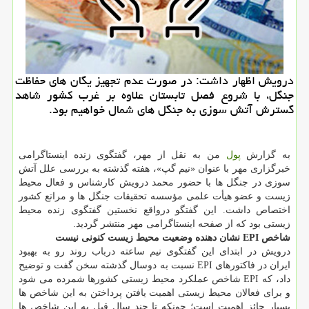
درویش اظهار داشت: در صورت عدم تجهیز یگان های حفاظت
جنگل، با شروع فصل تابستان علاوه بر غرب كشور شاهد
گسترش آتش سوزی به جنگل های شمال خواهیم بود.
به گزارش
پول
من به نقل از مهر، گفتگوی زنده اینستاگرامی
خبرگزاری مهر با عنوان «نیم گپ»، هفته گذشته به بررسی علل آتش
سوزی در جنگل ها با حضور محمد درویش کارشناس و فعال محیط
زیست و عضو هیأت علمی مؤسسه تحقیقات جنگل ها و مراتع کشور
اختصاص داشت. این گفتگو درواقع نخستین گفتگوی زنده محیط
زیستی بود که از صفحه اینستاگرامی مهر منتشر گردید.
شاخص EPI نشان دهنده وضعیت محیط زیست کنونی نیست
درویش در ابتدای این گفتگوی نیم ساعته درباب روند رو به بهبود
ایران در فاکتورهای EPI نسبت به دوسال گذشته سخن گفت و توضیح
داد، که EPI شاخص عملکرد محیط زیستی کشورها شمرده می شود
و برای فعالان محیط زیستی اهمیت یافتن پرداختن به این شاخص ها
بسیار حائز اهمیت است؛ چونکه تا چند سال قبل به این شاخص ها