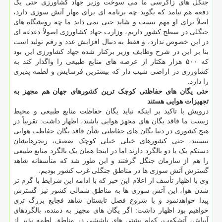
جنگل های زاگرسی ما می سوخت وزیر جهاد کشاورزی حتی یک
دفعه هم نیامد که بگوید چه برنامه ای برای مهار آتش سوزی دارد،
اصلاً برای او مهم نیست و شاید حتی نمی داند ما چه رویشگاه های
جنگلی در سطح کشور داریم، وزارت جهاد کشاورزی اصولاً دغدغه ای
در این خصوص ندارد، و فقط به دنبال افزایش عدد و رقم تولید است
بنا بر این در شرح وظایف وزیر برکنار شده جهاد کشاورزی این بود
که ۵۰۰ هزار هکتار از عرصه های منابع طبیعی را واگذار کند به
کشاورزی در اراضی شیب دار که بیشترین فرسایش و لطمه پذیری
را دارد.
حتی یگان های حفاظتی کوچک ترین کشورهای جهان هم مجهز به
تجهیزات هوایی هستند
درویش با تاکید بر اینکه نباید یگان حفاظت منابع طبیعی و محیط
زیست ما فاقد یگان های مجهز هوایی باشند، اظهار داشت: تقریباً در
هیچ کشوری در دنیا یگان های حفاظتی شأن فاقد یگان حفاظت هوایی
نیستند، حتی کشورهای خیلی خیلی کوچک ضعیف، رنجرهایشان
دستکم یک یا دو بالگرد دارند اما در اینجا همان یک بالگرد منابع طبیعی
را هم از سازمان جنگل گرفتند و این طور شد که متأسفانه شاهد
گسترش آتش سوزی ها در مناطق جنگلی غرب کشور بودیم.
وی با اظهار تأسف از اعلام این خبر که با ادامه این شرایط با گرم تر
شدن هوا، این آتش سوزی ها به مناطق شمالی کشور نیز گسترش
پیدا خواهدنمود و با شروع فصل تابستان شاهد فجایع بزرگ تری
خواهیم بود اظهار داشت: اگر یگان های مجهز به دمنده، بالگردهای
آبپاش، آتشکوب، کوله پشتی های پاششی در مناطق لطمه پذیر از