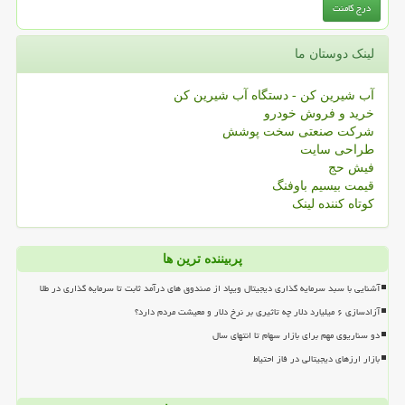
لینک دوستان ما
آب شیرین کن - دستگاه آب شیرین کن
خرید و فروش خودرو
شرکت صنعتی سخت پوشش
طراحی سایت
فیش حج
قیمت بیسیم باوفنگ
کوتاه کننده لینک
پربیننده ترین ها
آشنایی با سبد سرمایه گذاری دیجیتال ویپاد از صندوق های درآمد ثابت تا سرمایه گذاری در طلا
آزادسازی ۶ میلیارد دلار چه تاثیری بر نرخ دلار و معیشت مردم دارد؟
دو سناریوی مهم برای بازار سهام تا انتهای سال
بازار ارزهای دیجیتالی در فاز احتیاط