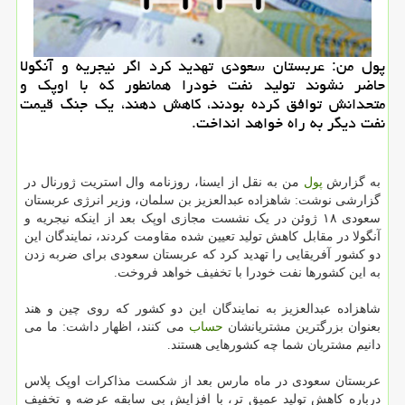
پول من: عربستان سعودی تهدید كرد اگر نیجریه و آنگولا
حاضر نشوند تولید نفت خودرا همانطور كه با اوپك و
متحدانش توافق كرده بودند، كاهش دهند، یك جنگ قیمت
نفت دیگر به راه خواهد انداخت.
به گزارش
پول
من به نقل از ایسنا، روزنامه وال استریت ژورنال در
گزارشی نوشت: شاهزاده عبدالعزیز بن سلمان، وزیر انرژی عربستان
سعودی ۱۸ ژوئن در یک نشست مجازی اوپک بعد از اینکه نیجریه و
آنگولا در مقابل کاهش تولید تعیین شده مقاومت کردند، نمایندگان این
دو کشور آفریقایی را تهدید کرد که عربستان سعودی برای ضربه زدن
به این کشورها نفت خودرا با تخفیف خواهد فروخت.
شاهزاده عبدالعزیز به نمایندگان این دو کشور که روی چین و هند
بعنوان بزرگترین مشتریانشان
حساب
می کنند، اظهار داشت: ما می
دانیم مشتریان شما چه کشورهایی هستند.
عربستان سعودی در ماه مارس بعد از شکست مذاکرات اوپک پلاس
درباره کاهش تولید عمیق تر، با افزایش بی سابقه عرضه و تخفیف