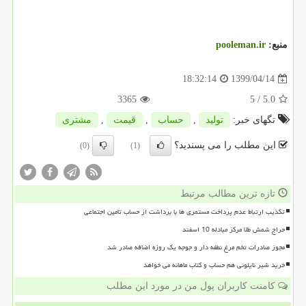
منبع:
pooleman.ir
1399/04/14
18:32:14
3365
/ 5
5.0
تگهای خبر:
تولید
,
حساب
,
قیمت
,
مشتری
این مطلب را می پسندید؟
(0)
(1)
تازه ترین مطالب مرتبط
تکذیب ارتباط عدم پرداخت مستمری ها با برداشت از حساب تامین اجتماعی
حراج شمش طلا مرکز مبادله 10 اسفند
مجوز صادرات تخم مرغ نطفه دار و جوجه یک روزه اضافه صادر شد
خرید شیر نایلونی هم حساب و کتاب ماهانه می خواهد
کامنت کاربران پول من در مورد این مطلب