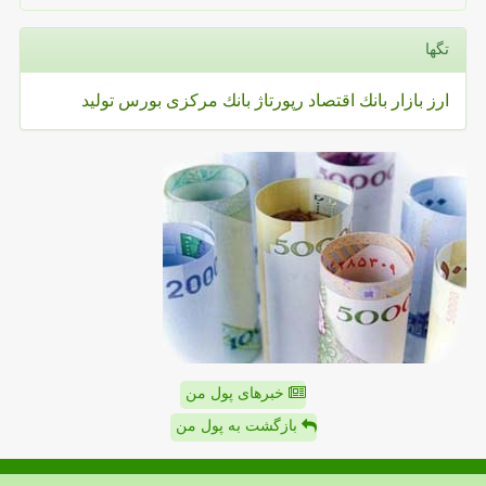
تگها
ارز
بازار
بانك
اقتصاد
رپورتاژ
بانك مركزی
بورس
تولید
خبرهای پول من
بازگشت به پول من