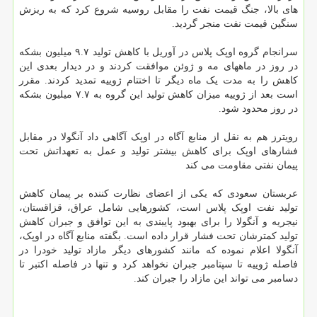
های بالا، جنگ قیمت نفت را مقابل روسیه شروع کرد که به ریزش
سنگین قیمت نفت منجر گردید.
سرانجام گروه اوپک پلاس در آوریل با کاهش تولید ۹.۷ میلیون بشکه
در روز در ماههای مه و ژوئن موافقت کردند و در دیدار بعدی این
کاهش را به مدت یک ماه دیگر تا اختتام ژوییه تمدید کردند. مقرر
است بعد از ژوییه میزان کاهش تولید این گروه به ۷.۷ میلیون بشکه
در روز محدود شود.
رویترز هم به نقل از منابع آگاه در اوپک آگاهی داد آنگولا در مقابل
فشارهای اوپک برای کاهش بیشتر تولید و عمل به تعهداتش تحت
پیمان نفتی مقاومت می کند
عربستان سعودی که یکی از اعضای نظارت کننده بر پیمان کاهش
تولید نفت اوپک پلاس است، کشورهایی شامل عراق، قزاقستان،
نیجریه و آنگولا را برای بهبود پایبندی به این توافق و جبران کاهش
تولید کمترشان تحت فشار قرار داده است. بگفته منابع آگاه در اوپک،
آنگولا اعلام نموده که مانند کشورهای دیگر مازاد تولید خودرا در
فاصله ژوییه تا سپتامبر جبران نخواهد کرد و تنها در فاصله اکتبر تا
دسامبر می تواند این مازاد را جبران کند.