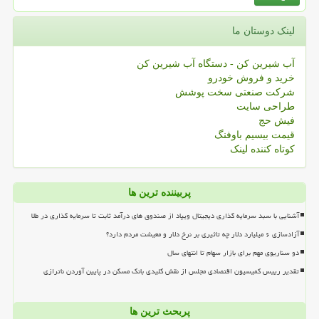
لینک دوستان ما
آب شیرین کن - دستگاه آب شیرین کن
خرید و فروش خودرو
شرکت صنعتی سخت پوشش
طراحی سایت
فیش حج
قیمت بیسیم باوفنگ
کوتاه کننده لینک
پربیننده ترین ها
آشنایی با سبد سرمایه گذاری دیجیتال ویپاد از صندوق های درآمد ثابت تا سرمایه گذاری در طلا
آزادسازی ۶ میلیارد دلار چه تاثیری بر نرخ دلار و معیشت مردم دارد؟
دو سناریوی مهم برای بازار سهام تا انتهای سال
تقدیر رییس کمیسیون اقتصادی مجلس از نقش کلیدی بانک مسکن در پایین آوردن ناترازی
پربحث ترین ها