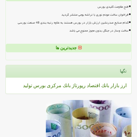
فتح مقاومت کلیدی بورس
فراخوان ساخت مودم نوری با تراشه بومی منتشر گردید
کدام صنایع صدرنشین ارزش بازار در بورس هستند به علاوه رتبه بندی 48 صنعت بورسی
ساخت وساز در جنگل بدون مجوز ممنوع می باشد
جدیدترین ها
تگها
ارز
بازار
بانك
اقتصاد
رپورتاژ
بانك مركزی
بورس
تولید