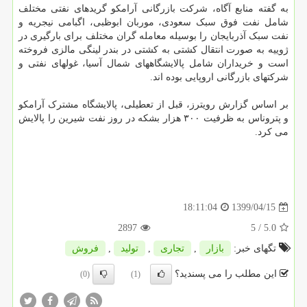
به گفته منابع آگاه، شرکت بازرگانی آرامکو گریدهای نفتی مختلف
شامل نفت فوق سبک سعودی، موربان ابوظبی، اگبامی نیجریه و
نفت سبک آذربایجان را بوسیله معامله گران مختلف برای بارگیری در
ژوییه به صورت انتقال کشتی به کشتی در بندر لینگی مالزی فروخته
است و خریداران شامل پالایشگاههای شمال آسیا، غولهای نفتی و
شرکتهای بازرگانی اروپایی بوده اند.
بر اساس گزارش رویترز، قبل از تعطیلی، پالایشگاه مشترک آرامکو
و پتروناس به ظرفیت ۳۰۰ هزار بشکه در روز نفت شیرین را پالایش
می کرد.
1399/04/15
18:11:04
2897
/ 5
5.0
تگهای خبر:
بازار
,
تجاری
,
تولید
,
فروش
این مطلب را می پسندید؟
(0)
(1)