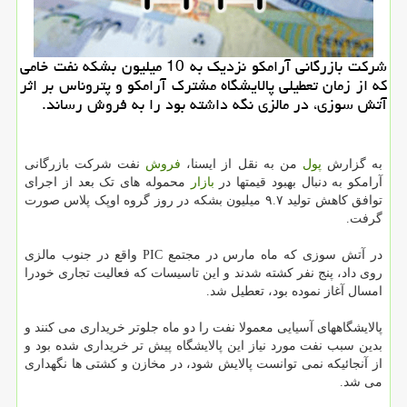
شركت بازرگانی آرامكو نزدیك به 10 میلیون بشكه نفت خامی
كه از زمان تعطیلی پالایشگاه مشترك آرامكو و پتروناس بر اثر
آتش سوزی، در مالزی نگه داشته بود را به فروش رساند.
به گزارش
پول
من به نقل از ایسنا،
فروش
نفت شرکت بازرگانی
آرامکو به دنبال بهبود قیمتها در
بازار
محموله های تک بعد از اجرای
توافق کاهش تولید ۹.۷ میلیون بشکه در روز گروه اوپک پلاس صورت
گرفت.
در آتش سوزی که ماه مارس در مجتمع PIC واقع در جنوب مالزی
روی داد، پنج نفر کشته شدند و این تاسیسات که فعالیت تجاری خودرا
امسال آغاز نموده بود، تعطیل شد.
پالایشگاههای آسیایی معمولا نفت را دو ماه جلوتر خریداری می کنند و
بدین سبب نفت مورد نیاز این پالایشگاه پیش تر خریداری شده بود و
از آنجائیکه نمی توانست پالایش شود، در مخازن و کشتی ها نگهداری
می شد.