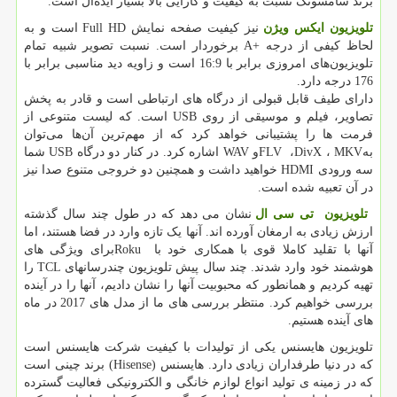
برند سامسونگ نسبت به کیفیت و کارایی بالا بسیار ایده‌آل است.
تلویزیون
ایکس ویژن
نیز کیفیت صفحه نمایش
Full HD
است و به
لحاظ کیفی از درجه
A+
برخوردار است. نسبت تصویر شبیه تمام
تلویزیون‌های امروزی برابر با 16:9 است و زاویه دید مناسبی برابر با
176 درجه دارد.
دارای طیف قابل قبولی از درگاه های ارتباطی است و قادر به پخش
تصاویر، فیلم و موسیقی از روی
USB
است. که لیست متنوعی از
فرمت ها را پشتیبانی خواهد کرد که از مهم‌ترین آن‌ها می‌توان
به
MKV
،
DivX
،
FLV
و
WAV
اشاره کرد. در کنار دو درگاه
USB
شما
سه ورودی
HDMI
خواهید داشت و همچنین دو خروجی متنوع صدا نیز
در آن تعبیه شده است.
تلویزیون تی سی ال
نشان می دهد که در طول چند سال گذشته
ارزش زیادی به ارمغان آورده اند. آنها یک تازه وارد در فضا هستند، اما
آنها با تقلید کاملا قوی با همکاری خود با
Roku
برای ویژگی های
هوشمند خود وارد شدند. چند سال پیش تلویزیون چندرسانهای
TCL
را
تهیه کردیم و همانطور که محبوبیت آنها را نشان دادیم، آنها را در آینده
بررسی خواهیم کرد. منتظر بررسی های ما از مدل های 2017 در ماه
های آینده هستیم.
تلویزیون هایسنس یکی از تولیدات با کیفیت شرکت هایسنس است
که در دنیا طرفداران زیادی دارد. هایسنس
(Hisense)
برند چینی است
که در زمینه ی تولید انواع لوازم خانگی و الکترونیکی فعالیت گسترده