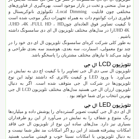
دو مدل منحنی و تخت در بازار موجود است. بهره‌گیری از فناوری‌های
مختلفی چون قابلیت
Local Dimming
، تکنولوژی نانوکریستال و
فناوری ذرات کوانتوم دات به همراه تجهیزات دیگر موجب شده است
تا کیفیت تصاویر فوق العاده‌ای چون
HD
،
FULL HD
،
4K
،
UHD
،
UHD 4K
را در مدل‌های مختلف تلویزیون ال ای دی سامسونگ داشته
باشیم
.
به طور کلی شرکت کره‌ای سامسونگ تلویزیون ال ای دی خود را در
چند نوع معمولی، اسمارت، سه بعدی، هوشمند سه بعدی طراحی و
تولید می‌کند تا نیازهای مختلف مشتریان را پاسخگو باشد.
تلویزیون
LCD
ال جی
تلویزیون ال سی دی ال جی تصاویر را با کیفیت اچ دی به نمایش در
می‌آورد. با ورود
LED
و کیفیت بالاتری که داشتند تولید این نوع
تلویزیون‌ها در شرکت ال جی متوقف شده است. اگر به دنبال
تلویزیون ارزان ال جی هستید مدل‌های مختلف تلویزیون
LCD
ال جی
بهترین انتخاب برای شما خواهد بود
.
تلویزیون
LED
ال جی
ال ای دی ال جی کیفیت تصویر گسترده‌ای را پوشش داده و میلیاردها
رنگ متنوع و شفاف را به نمایش در می‌آورد از این رو طرفداران
بسیاری نیز دارد. مدل‌های ساده این نوع از تلویزیون ال جی فاقد
امکانات پیشرفته هستند از این رو اگر امکانات مد نظر شما نیست و
به دنبال تلویزیونی با امکانات نسبتا خوب و قیمتی مناسب هستید