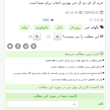
خرید ال ای دی ال جی بهترین انخاب برای شما است
.
1399/03/31
01:51:35
3086
/ 5
5.0
تگهای خبر:
رپورتاژ
,
بازار
,
تكنولوژی
,
تولید
این مطلب را می پسندید؟
(0)
(1)
تازه ترین مطالب مرتبط
نقش بانکها در صندوق های ارزی بازیگر اصلی یا فقط ضامن؟
صرافی کوین بیس معاملات ۶ رمزارز را متوقف ساخت
کدام صنایع صدرنشین ارزش بازار در بورس هستند به علاوه رتبه بندی 48 صنعت بورسی
واردات کالاهای اساسی و دارو بدون وقفه ادامه دارد
کامنت کاربران پول من در مورد این مطلب
کامنت شما در مورد این مطلب
نام: