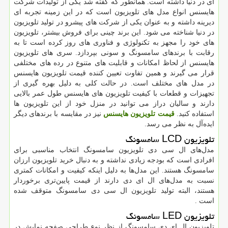
ای در دنیا داشته است. همانطور که گفته شد یکی از تولیدات شرکت
هایسنس انواع مدل های تلویزیون است که در این زمینه تجربه ای
دیرینه داشته و به عنوان یکی از شرکت های پیشرو در تولید تلویزیون
در دنیا شناخته می شود. این برند چینی برای فروش بیشتر، تلویزیون
های خود را مجهز به تکنولوژی و فناوری های روز کرده است تا به
رقابت با برندهای سامسونگ و سونی بپردازد. سری های تلویزیون
هایسنس از لحاظ امکانات و قابلیت های متنوع در رده های مختلفی
قرار می گیرند و همین تفاوت تعیین کننده قیمت تلویزیون هایسنس
در مدل های مختلف است. در حالت کلی به دلیل بهره گیری از
تجهیزات و قطعات با کیفیت تلویزیون های هایسنس طول عمر بالایی
دارند و سالیان دراز می توانید در منزل خود از این تلویزیون ها
استفاده کنید.
قیمت تلویزیون هایسنس
نیز در مقایسه با برندهای دیگر
ایده‌آل به نظر می رسد.
تلویزیون
LCD
سامسونگ
مدل‌های ال سی دی تلویزیون سامسونگ انتخاب مناسبی برای
افرادی است که بودجه زیادی نداشته و به دنبال خرید تلویزیون ارزان
سامسونگ هستند. این مدل‌ها به دلیل اینکه کیفیت و امکانات کمتری
نسبت به مدل‌های ال ای دی دارند از قیمت پایین‌تری برخوردار
هستند، البته تولید تلویزیون ال سی دی سامسونگ متوقف شده
است
.
تلویزیون
LED
سامسونگ
تلویزیون ال ای دی سامسونگ از نظر نوع طراحی صفحه نمایش در