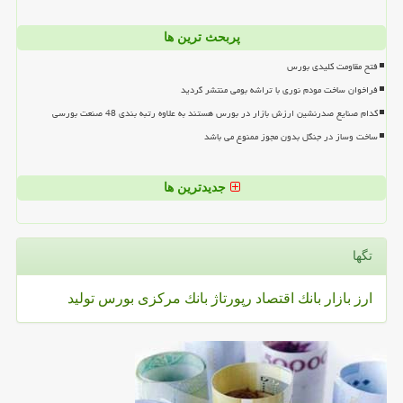
پربحث ترین ها
فتح مقاومت کلیدی بورس
فراخوان ساخت مودم نوری با تراشه بومی منتشر گردید
کدام صنایع صدرنشین ارزش بازار در بورس هستند به علاوه رتبه بندی 48 صنعت بورسی
ساخت وساز در جنگل بدون مجوز ممنوع می باشد
جدیدترین ها
تگها
ارز
بازار
بانك
اقتصاد
رپورتاژ
بانك مركزی
بورس
تولید