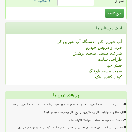
سوال:
= ۱ بعلاوه ۳
لینک دوستان ما
آب شیرین کن - دستگاه آب شیرین کن
خرید و فروش خودرو
شرکت صنعتی سخت پوشش
طراحی سایت
فیش حج
قیمت بیسیم باوفنگ
کوتاه کننده لینک
پربیننده ترین ها
آشنایی با سبد سرمایه گذاری دیجیتال ویپاد از صندوق های درآمد ثابت تا سرمایه گذاری در طلا
آزادسازی ۶ میلیارد دلار چه تاثیری بر نرخ دلار و معیشت مردم دارد؟
دو سناریوی مهم برای بازار سهام تا انتهای سال
تقدیر رییس کمیسیون اقتصادی مجلس از نقش کلیدی بانک مسکن در پایین آوردن ناترازی