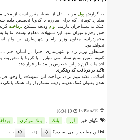
به گزارش
پول
میلیارد تومانی که برای مبارزه با کرونا تخصیص داده شد
کمک به مستاجران نیازمند،
وام
ودیعه مسکن
پرداخت
گردد
هنوز رقم و میزان سود این تسهیلات معلوم نیست اما بنا ب
محمودزاده، معاون وزیر راه و شهرسازی این وام اسا
نخواهد بود.
همینطور وزیر راه و شهرسازی اخیرا در اینباره خبر داد
کمیته تأمین منابع ستاد ملی مبارزه با کرونا با محوریت 
اقدامات لازم در این خصوص را مدنظر قرار دهد.
تاکید بر دریافت کد رهگیری
اسلامی نکته مهم برای پرداخت این تسهیلات را وجود قرارد
شدن بعنوان کمک هزینه ودیعه مسکن از راه شبکه بانکی در 
1399/04/19
16:04:19
تگهای خبر:
ارز
,
بانك
,
بانك مركزی
,
پرداخ
این مطلب را می پسندید؟
(0)
(1)