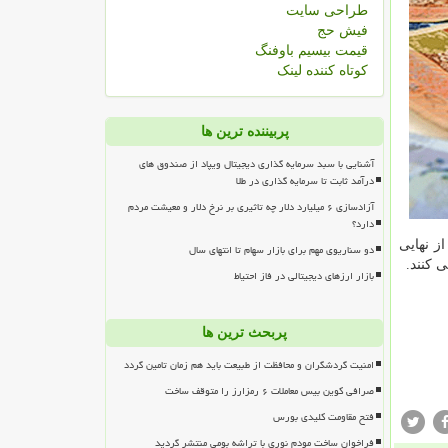
طراحی سایت
فیش حج
قیمت بیسیم باوفنگ
کوتاه کننده لینک
پربیننده ترین ها
آشنایی با سبد سرمایه گذاری دیجیتال ویپاد از صندوق های
درآمد ثابت تا سرمایه گذاری در طلا
آزادسازی ۶ میلیارد دلار چه تاثیری بر نرخ دلار و معیشت مردم
دارد؟
ز نهایی
دو سناریوی مهم برای بازار سهام تا انتهای سال
 کنند.
بازار ارزهای دیجیتالی در فاز احتیاط
پربحث ترین ها
امنیت گردشگران و محافظت از طبیعت باید هم زمان تامین گردد
صرافی کوین بیس معاملات ۶ رمزارز را متوقف ساخت
فتح مقاومت کلیدی بورس
فراخوان ساخت مودم نوری با تراشه بومی منتشر گردید