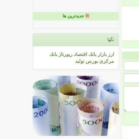
جدیدترین ها
تگها
ارز
بازار
بانك
اقتصاد
رپورتاژ
بانك
مركزی
بورس
تولید