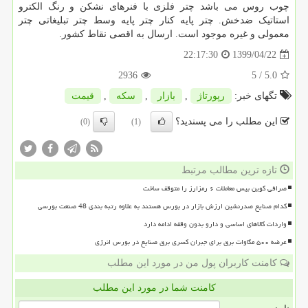
چوب روس می باشد چتر فلزی با فنرهای نشکن و رنگ الکترو
استاتیک ضدخش. چتر پایه کنار چتر پایه وسط چتر تبلیغاتی چتر
معمولی و غیره موجود است. ارسال به اقصی نقاط کشور.
1399/04/22
22:17:30
2936
/ 5
5.0
تگهای خبر:
رپورتاژ
,
بازار
,
سكه
,
قیمت
این مطلب را می پسندید؟
(0)
(1)
تازه ترین مطالب مرتبط
صرافی کوین بیس معاملات ۶ رمزارز را متوقف ساخت
کدام صنایع صدرنشین ارزش بازار در بورس هستند به علاوه رتبه بندی 48 صنعت بورسی
واردات کالاهای اساسی و دارو بدون وقفه ادامه دارد
عرضه ۵۰۰ مگاوات برق برای جبران کسری برق صنایع در بورس انرژی
کامنت کاربران پول من در مورد این مطلب
کامنت شما در مورد این مطلب