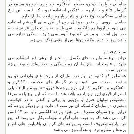
سایبانی با پارچه دو رو مشمع ۶/۱۰گرم و یا پارچه دو رو مشمع در
گراماژ۵/۵۰ و یا پارچه ۴/۱۰گرم استفاده نمود. که قیمت این نوع
سایبان بستگی به نوع جنس و متراژ پارچه و ابعاد سایبان دارد.
سایبان بازویی از جنس پروفیل چون از آهن بجای آلومینیم استفاده
می شود و بازوها هم دایکاست نمی باشد. به مراتب ارزانتر نسبت به
نوع اول است. و مزیتی که نوع آلومینیمی دارد . سبکی سازه می
باشد ومزیت دوم اینکه بازوها پس از مدتی زنگ نمی زند.
سایبان فنری
دراین نوع سایبان به جای بکسل و زنجیر از نوعی فنر استفاده می
شود. و قیمت این نوع سایبان هم بستگی به نوع سازه و نوع پارچه
متغیر است.
همانطور که گفتیم در این نوع سایبان از پارچه های وارداتی دو رو
مشمع استفاده می شود. و در گراماژ های مختلف ۶/۱۰گرم و
۵/۵۰گرم و۴۱۰گرم. که این نوع پارچه ها دورو pvc بوده و الیاف پلی
استر از لابلای این نوع پارچه بافته شده است که این نوع پاچه صرفا
مخصوص سایبان فنری و بازویی و برقی و گاهی به در خواست
مشتری در سایبان کالسکه ای نیز مصرف دارد. و نوع دیگر پارچه که
دراین نوع سایبان مصرف می شود پارچه فلکسی و یا بنر ۱۳ انس
کره می باشد. که به جهت چاپ لوگو و تبلیغات بکار می رود. که این
نوع پارچه معروف است به پارچه های کره ای باقابلیت چاپ انواع
برندها و مقاوم بوده و ضدآب نیز می باشند.