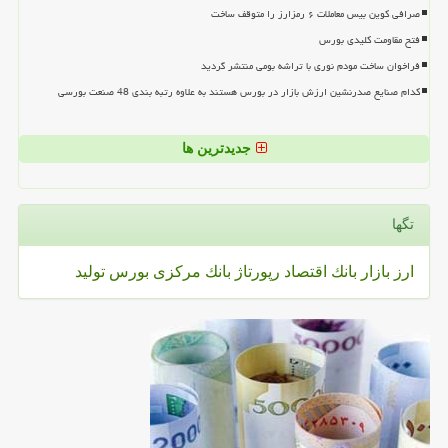
صرافی کوین بیس معاملات ۶ رمزارز را متوقف ساخت
فتح مقاومت کلیدی بورس
فراخوان ساخت مودم نوری با تراشه بومی منتشر گردید
کدام صنایع صدرنشین ارزش بازار در بورس هستند به علاوه رتبه بندی 48 صنعت بورسی
جدیدترین ها
تگها
ارز
بازار
بانك
اقتصاد
رپورتاژ
بانك مركزی
بورس
تولید