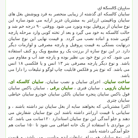
سایبان کالسکه ای
سایبان کالسکه ای گذشته از زیبایی منحصر به فرد وپوشش بغل های
سایبان وباقیمتی ارزانتر به مشتریان عزیز ارایه می شود.سازه این
نوع سایبان از پروفیل بوده ونورد می شود .ووقتی ۹۰ درجه خم شد و
حالت کالسکه به خود می گیرد و بعد از تخته کوبی وارد مرحله پارچه
کوبی شده و اماده نصب می گردد. و قیمت نهایی این نوع سایبان
درنهایت بستگی به قیمت پروفیل و پارچه مصرفی و لوازمات دیگر
دارد. در این نوع سازه از برزنت یک رو مشمع ویک رو کنف استفاده
می شود. که در نوع خود بی نظیر بوده و پارچه ضد آب و مقاوم می
باشد. و نوع دیگر پارچه مصرفی بنر ۱۳ انس و یا فلکسی ۱۸ انس
می باشد. که نوع بنر و فلکس قابلیت چاپ لوگو و تبلیغات را دارا می
باشد.
ساخت سایبان
، اجرای سایبان و نصب سایبان،
سایبان کالسکه ای
،
سایبان بازویی
، سایبان فنری ،
سایبان برقی
، سایبان باکس سایبان
فول باکس سایبان پنجره سایبان بالکن سایبان خودرو سایبان حیاطی
سایبان چتری
اکثرا مشتریانی که بخواهند سایه از بغل سایبان نیز داشته باشند ، و
سایبانی با قیمت ارزانتر داشته باشند این نوع سایبان شفارش می
دهند و جلو آمدگی این نوع سایبان.استاندارد ۱۲۰سانت می باشد. که
در مواردی با استفاده از یک خانه اضافی می شود تا ۱۵۰ سانت هم
جلو آمدگی داشته باشد.
این نوع سایبان هم برای تبلیغات ایده مناسبی می باشد، و قیمت